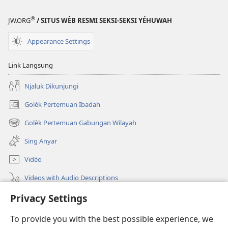
®
JW.ORG
/ SITUS WÈB RESMI SEKSI-SEKSI YÉHUWAH
Appearance Settings
Link Langsung
Njaluk Dikunjungi
Golèk Pertemuan Ibadah
(opens
new
Golèk Pertemuan Gabungan Wilayah
(opens
window)
new
Sing Anyar
window)
Vidéo
Videos with Audio Descriptions
Golèk JW.ORG
Privacy Settings
To provide you with the best possible experience, we
Sumbangan
(opens