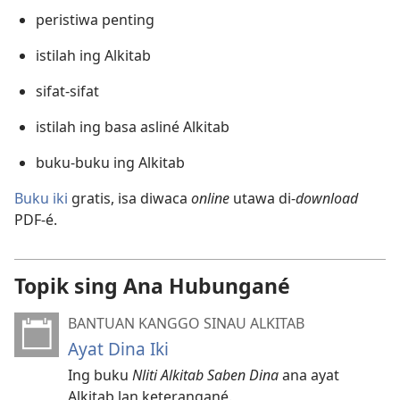
peristiwa penting
istilah ing Alkitab
sifat-sifat
istilah ing basa asliné Alkitab
buku-buku ing Alkitab
Buku iki
gratis, isa diwaca
online
utawa di-
download
PDF-é.
Topik sing Ana Hubungané
BANTUAN KANGGO SINAU ALKITAB
Ayat Dina Iki
Ing buku
Nliti Alkitab Saben Dina
ana ayat
Alkitab lan keterangané.