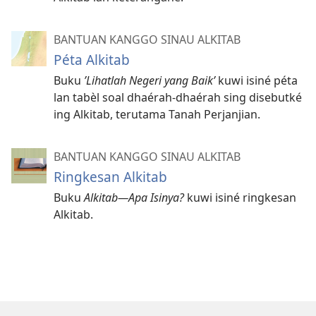
BANTUAN KANGGO SINAU ALKITAB
Péta Alkitab
Buku
’Lihatlah Negeri yang Baik’
kuwi isiné péta
lan tabèl soal dhaérah-dhaérah sing disebutké
ing Alkitab, terutama Tanah Perjanjian.
BANTUAN KANGGO SINAU ALKITAB
Ringkesan Alkitab
Buku
Alkitab—Apa Isinya?
kuwi isiné ringkesan
Alkitab.