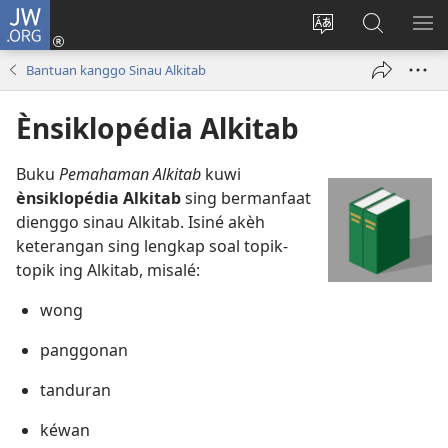
JW.ORG
Mlebu
(opens
Ganti
Golèk
KÉ
new
basa
JW.ORG
ME
Bantuan kanggo Sinau Alkitab
window)
situs
Ènsiklopédia Alkitab
Buku
Pemahaman Alkitab
kuwi
ènsiklopédia Alkitab
sing bermanfaat
dienggo sinau Alkitab. Isiné akèh
keterangan sing lengkap soal topik-
topik ing Alkitab, misalé:
wong
panggonan
tanduran
kéwan