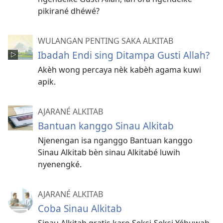
pikirané dhéwé?
WULANGAN PENTING SAKA ALKITAB
Ibadah Endi sing Ditampa Gusti Allah?
Akèh wong percaya nèk kabèh agama kuwi
apik.
AJARANÉ ALKITAB
Bantuan kanggo Sinau Alkitab
Njenengan isa nganggo Bantuan kanggo
Sinau Alkitab bèn sinau Alkitabé luwih
nyenengké.
AJARANÉ ALKITAB
Coba Sinau Alkitab
Sinau Alkitab gratis karo Seksi-Seksi Yéhuwah.