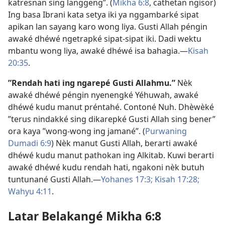
katresnan sing langgeng”. (
Mikha 6:8
, cathetan ngisor)
Ing basa Ibrani kata setya iki ya nggambarké sipat
apikan lan sayang karo wong liya. Gusti Allah péngin
awaké dhéwé ngetrapké sipat-sipat iki. Dadi wektu
mbantu wong liya, awaké dhéwé isa bahagia.​—
Kisah
20:35
.
”Rendah hati ing ngarepé Gusti Allahmu.”
Nèk
awaké dhéwé péngin nyenengké Yéhuwah, awaké
dhéwé kudu manut préntahé. Contoné Nuh. Dhèwèké
”terus nindakké sing dikarepké Gusti Allah sing bener”
ora kaya ”wong-wong ing jamané”. (
Purwaning
Dumadi 6:9
) Nèk manut Gusti Allah, berarti awaké
dhéwé kudu manut pathokan ing Alkitab. Kuwi berarti
awaké dhéwé kudu rendah hati, ngakoni nèk butuh
tuntunané Gusti Allah.​—
Yohanes 17:3;
Kisah 17:28;
Wahyu 4:11
.
Latar Belakangé Mikha 6:8