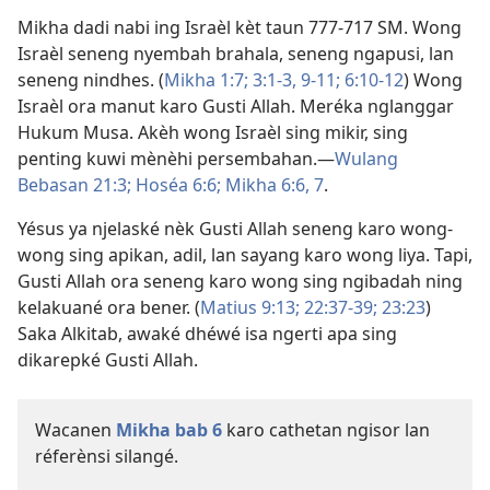
Mikha dadi nabi ing Israèl kèt taun 777-717 SM. Wong
Israèl seneng nyembah brahala, seneng ngapusi, lan
seneng nindhes. (
Mikha 1:7;
3:1-3,
9-11;
6:10-12
) Wong
Israèl ora manut karo Gusti Allah. Meréka nglanggar
Hukum Musa. Akèh wong Israèl sing mikir, sing
penting kuwi mènèhi persembahan.​—
Wulang
Bebasan 21:3;
Hoséa 6:6;
Mikha 6:6, 7
.
Yésus ya njelaské nèk Gusti Allah seneng karo wong-
wong sing apikan, adil, lan sayang karo wong liya. Tapi,
Gusti Allah ora seneng karo wong sing ngibadah ning
kelakuané ora bener. (
Matius 9:13;
22:37-39;
23:23
)
Saka Alkitab, awaké dhéwé isa ngerti apa sing
dikarepké Gusti Allah.
Wacanen
Mikha bab 6
karo cathetan ngisor lan
réferènsi silangé.