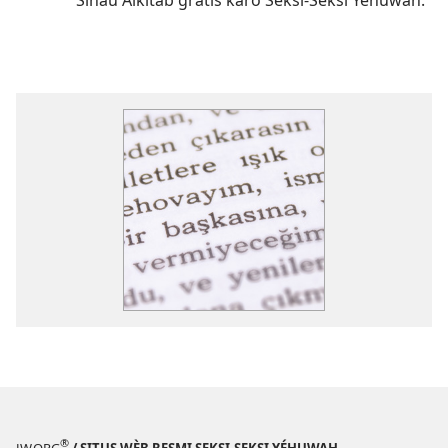
®
JW.ORG
/ SITUS WÈB RESMI SEKSI-SEKSI YÉHUWAH