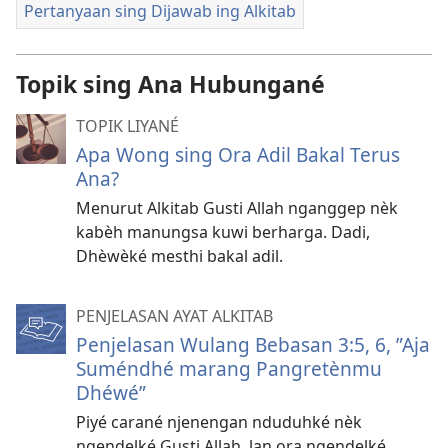
Pertanyaan sing Dijawab ing Alkitab
Topik sing Ana Hubungané
TOPIK LIYANÉ
Apa Wong sing Ora Adil Bakal Terus
Ana?
Menurut Alkitab Gusti Allah nganggep nèk
kabèh manungsa kuwi berharga. Dadi,
Dhèwèké mesthi bakal adil.
PENJELASAN AYAT ALKITAB
Penjelasan Wulang Bebasan 3:5, 6, ”Aja
Suméndhé marang Pangretènmu
Dhéwé”
Piyé carané njenengan nduduhké nèk
ngendelké Gusti Allah, lan ora ngendelké