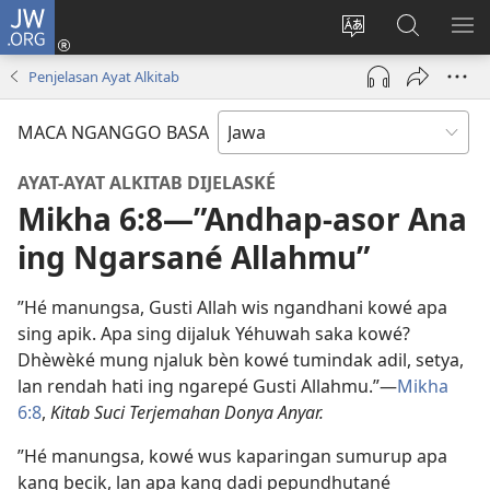
JW.ORG
Mlebu
(opens
Ganti
Golèk
KÉ
new
basa
JW.ORG
ME
Penjelasan Ayat Alkitab
window)
situs
MACA NGANGGO BASA
AYAT-AYAT ALKITAB DIJELASKÉ
Mikha 6:8​—”Andhap-asor Ana
ing Ngarsané Allahmu”
”Hé manungsa, Gusti Allah wis ngandhani kowé apa
sing apik. Apa sing dijaluk Yéhuwah saka kowé?
Dhèwèké mung njaluk bèn kowé tumindak adil, setya,
lan rendah hati ing ngarepé Gusti Allahmu.”​—
Mikha
6:8
,
Kitab Suci Terjemahan Donya Anyar.
”Hé manungsa, kowé wus kaparingan sumurup apa
kang becik, lan apa kang dadi pepundhutané