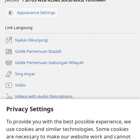
Appearance Settings
Link Langsung
Njaluk Dikunjungi
Golèk Pertemuan Ibadah
(opens
new
Golèk Pertemuan Gabungan Wilayah
(opens
window)
new
Sing Anyar
window)
Vidéo
Videos with Audio Descriptions
Privacy Settings
Golèk JW.ORG
To provide you with the best possible experience, we
Sumbangan
(opens
use cookies and similar technologies. Some cookies
new
are necessary to make our website work and cannot
window)