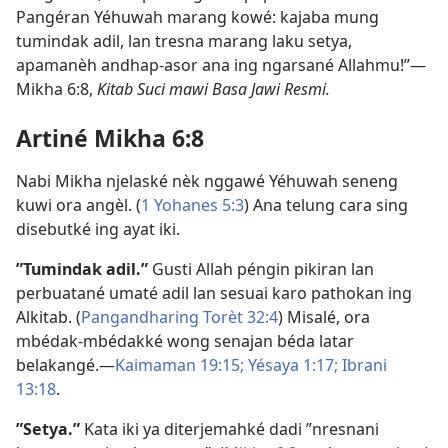
Pangéran Yéhuwah marang kowé: kajaba mung
tumindak adil, lan tresna marang laku setya,
apamanèh andhap-asor ana ing ngarsané Allahmu!”​—
Mikha 6:8,
Kitab Suci mawi Basa Jawi Resmi.
Artiné Mikha 6:8
Nabi Mikha njelaské nèk nggawé Yéhuwah seneng
kuwi ora angèl. (
1 Yohanes 5:3
) Ana telung cara sing
disebutké ing ayat iki.
”Tumindak adil.”
Gusti Allah péngin pikiran lan
perbuatané umaté adil lan sesuai karo pathokan ing
Alkitab. (
Pangandharing Torèt 32:4
) Misalé, ora
mbédak-mbédakké wong senajan béda latar
belakangé.​—
Kaimaman 19:15;
Yésaya 1:17;
Ibrani
13:18
.
”Setya.”
Kata iki ya diterjemahké dadi ”nresnani