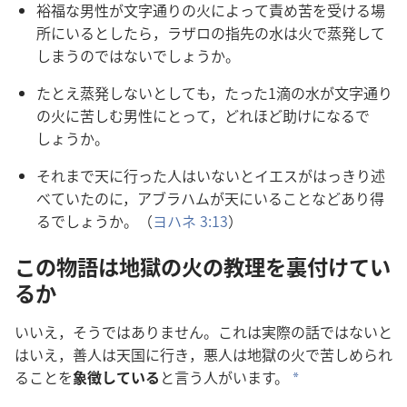
裕
福
な
男
性
が
文
字
通
りの
火
によって
責
め
苦
を
受
ける
場
所
にいるとしたら，ラザロの
指
先
の
水
は
火
で
蒸
発
して
しまうのではないでしょうか。
たとえ
蒸
発
しないとしても，たった1
滴
の
水
が
文
字
通
り
の
火
に
苦
しむ
男
性
にとって，どれほど
助
けになるで
しょうか。
それまで
天
に
行
った
人
はいないとイエスがはっきり
述
べていたのに，アブラハムが
天
にいることなどあり
得
るでしょうか。（
ヨハネ 3:13
）
この
物
語
は
地
獄
の
火
の
教
理
を
裏
付
けてい
るか
いいえ，そうではありません。これは
実
際
の
話
ではないと
はいえ，
善
人
は
天
国
に
行
き，
悪
人
は
地
獄
の
火
で
苦
しめられ
ることを
象
徴
している
と
言
う
人
がいます。
a