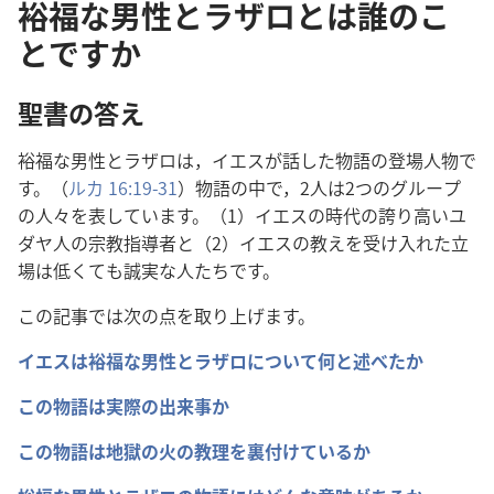
裕福な男性とラザロとは誰のこ
とですか
聖
書
の
答
え
裕
福
な
男
性
とラザロは，イエスが
話
した
物
語
の
登
場
人
物
で
す。（
ルカ 16:19-31
）
物
語
の
中
で，
2人
は2つのグループ
の
人
々
を
表
しています。（1）イエスの
時
代
の
誇
り
高
いユ
ダヤ
人
の
宗
教
指
導
者
と（2）イエスの
教
えを
受
け
入
れた
立
場
は
低
くても
誠
実
な
人
たちです。
この
記
事
では
次
の
点
を
取
り
上
げます。
イエスは
裕
福
な
男
性
とラザロについて
何
と
述
べたか
この
物
語
は
実
際
の
出
来
事
か
この
物
語
は
地
獄
の
火
の
教
理
を
裏
付
けているか