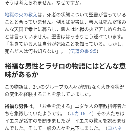
そうは
考
えられません。なぜですか。
地
獄
の
火
の
教
え
は，
死
者
の
状
態
について
聖
書
が
言
っている
ことと
合
っていません。
例
えば
聖
書
は，
善
人
は
死
んだ
後
み
んな
天
国
で
幸
せに
暮
らし，
悪
人
は
地
獄
の
火
で
苦
しめられる
とは
言
っていません。
聖
書
ははっきりこう
述
べています。
「
生
きている
人
は
自
分
が
死
ぬことを
知
っている。しかし，
死
んだ
人
は
何
も
知
らない」。（
伝
道
の
書
9:5
）
裕
福
な
男
性
とラザロの
物
語
にはどんな
意
味
があるか
この
物
語
は，2つのグループの
人
々
が
間
もなく
大
きな
状
況
の
変
化
を
経
験
することを
示
していました。
裕
福
な
男
性
は，「お
金
を
愛
する」ユダヤ
人
の
宗
教
指
導
者
た
ちを
象
徴
していたようです。（
ルカ 16:14
）その
人
たちは
イエスが
話
すのを
聞
きましたが，イエスの
教
えを
認
めませ
んでした。そして
一
般
の
人
々
を
見
下
しました。（
ヨハネ