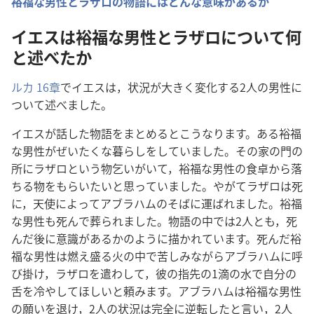
裕
福
な
男
性
とラザロの
物
語
にはどんな
意
味
があるか
イエスは
裕
福
な
男
性
とラザロについて
何
と
述
べたか
ルカ 16
章
でイエスは，
状
況
が
大
きく
変
化
する
2人
の
男
性
に
ついて
述
べました。
イエスが
話
した
物
語
をまとめるとこうなります。ある
裕
福
な
男
性
がぜいたくな
暮
らしをしていました。その
家
の
門
の
所
にラザロという
物
乞
いがいて，
裕
福
な
男
性
の
食
卓
から
落
ちる
物
をもらいたいと
思
っていました。やがてラザロは
死
に，
天
使
によってアブラハムのそばに
運
ばれました。
裕
福
な
男
性
も
死
んで
葬
られました。
物
語
の
中
では
2人
とも，
死
んだ
後
に
意
識
があるかのように
描
かれています。
死
んだ
裕
福
な
男
性
は
燃
え
盛
る
火
の
中
で
苦
しみながらアブラハムに
呼
び
掛
け，ラザロを
遣
わして，
彼
の
指
先
の1
滴
の
水
で
自
分
の
舌
を
冷
やしてほしいと
頼
みます。アブラハムは
裕
福
な
男
性
の
願
いを
退
け，
2人
の
状
況
は
完
全
に
逆
転
したと
言
い，
2人