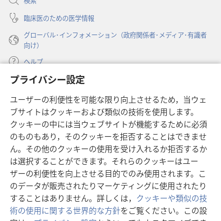
検索
く）
臨床医のための医学情報
グローバル･インフォメーション（政府関係者･メディア･有識者
向け）
ヘルプ
プライバシー設定
寄付
（新
ユーザーの利便性を可能な限り向上させるため，当ウェ
し
ブサイトはクッキーおよび類似の技術を使用します。
い
ものみの塔 オンライン・ライブラリー
（新
タ
クッキーの中には当ウェブサイトが機能するために必須
し
ブ
®
のものもあり，そのクッキーを拒否することはできませ
JW Hub
い
（新
で
ん。その他のクッキーの使用を受け入れるか拒否するか
タ
し
開
®
JW Library
は選択することができます。それらのクッキーはユー
ブ
い
く）
で
タ
ザーの利便性を向上させる目的でのみ使用されます。こ
®
Watchtower Library
開
ブ
のデータが販売されたりマーケティングに使用されたり
く）
で
することはありません。詳しくは，
クッキーや類似の技
開
術の使用に関する世界的な方針
をご覧ください。この設
く）