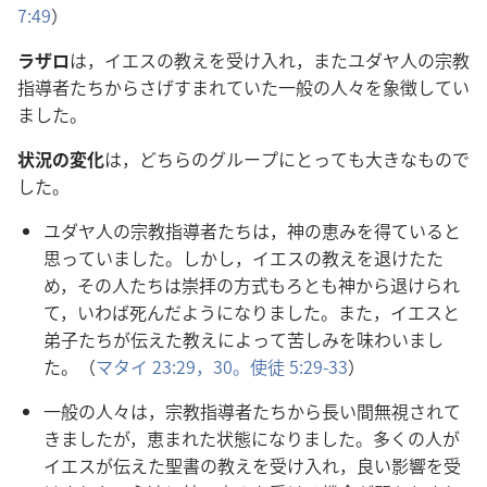
7:49
）
ラザロ
は，イエスの
教
えを
受
け
入
れ，またユダヤ
人
の
宗
教
指
導
者
たちからさげすまれていた
一
般
の
人
々
を
象
徴
してい
ました。
状
況
の
変
化
は，どちらのグループにとっても
大
きなもので
した。
ユダヤ
人
の
宗
教
指
導
者
たちは，
神
の
恵
みを
得
ていると
思
っていました。しかし，イエスの
教
えを
退
けたた
め，その
人
たちは
崇
拝
の
方
式
もろとも
神
から
退
けられ
て，いわば
死
んだようになりました。また，イエスと
弟
子
たちが
伝
えた
教
えによって
苦
しみを
味
わいまし
た。（
マタイ 23:29，30。
使
徒
5:29-33
）
一
般
の
人
々
は，
宗
教
指
導
者
たちから
長
い
間
無
視
されて
きましたが，
恵
まれた
状
態
になりました。
多
くの
人
が
イエスが
伝
えた
聖
書
の
教
えを
受
け
入
れ，
良
い
影
響
を
受