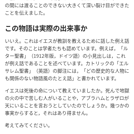
の
間
には
渡
ることのできない
大
きくて
深
い
裂
け
目
ができた
ことを
伝
えました。
この
物
語
は
実
際
の
出
来
事
か
いいえ。これはイエスが
教
訓
を
教
えるために
話
した
例
え
話
です。そのことは
学
者
たちも
認
めています。
例
えば，「ル
ター
聖
書
」（1912
年
版
，ドイツ
語
）の
小
見
出
しは，これ
が
例
え
話
であることを
述
べています。カトリックの「エル
サレム
聖
書
」（
英
語
）の
脚
注
には，「どの
歴
史
的
な
人
物
に
も
関
係
のない
物
語
風
のたとえ
話
」と
書
かれています。
イエスは
死
後
の
命
について
教
えていましたか。
死
んで
地
獄
の
火
の
中
で
苦
しむ
人
がいることや，アブラハムとラザロが
天
にいることを
言
おうとしていたのでしょうか。
幾
つかの
事
実
からすると，それはあり
得
ません。
考
えてみてください。