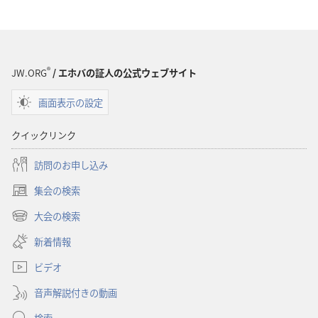
®
JW.ORG
/ エホバの証人の公式ウェブサイト
画面表示の設定
クイックリンク
訪問のお申し込み
集会の検索
（新
し
大会の検索
（新
い
し
新着情報
タ
い
ブ
ビデオ
タ
で
ブ
開
音声解説付きの動画
で
く）
開