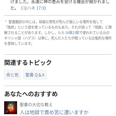
けました。
永
遠
に
神
の
恵
みを
受
ける
機
会
が
開
かれまし
た。（
ヨハネ 17:3
）
聖
書
翻
訳
の
中
には，
裕
福
な
男
性
が
死
んだ
後
にいる
場
所
を
指
して
a
「
陰府
」という
語
を
使
っているものもあり，それが
誤
って「
地
獄
」と
理
解
されることがあります。しかし，
ルカ 16
章
23
節
で
使
われている
元
の
ギリシャ
語
（ハデス）は
単
に，
死
んだ
人
たちが
眠
っている
比
喩
的
な
場
所
を
意
味
しています。
関連するトピック
命と死
聖書 Q＆A
あなたへのおすすめ
聖書の大切な教え
人は地獄で責め苦に遭いますか