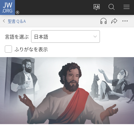
JW.ORG
ロ
サ
JW.ORG
メ
グ
イ
の
ニ
イ
聖書 Q＆A
ト
検
を
ン
の
索
表
（新
言語を選ぶ
言
示
し
語
い
ふりがなを表示
を
タ
変
ブ
え
で
る
開
く）