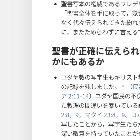
聖
書
写
本
の
権
威
であるフレデ
「
聖
書
全
体
を
手
に
取
って，
幾
なく
代
々
伝
えられてきた
紛
れ
に，またためらわずに
言
える
聖
書
が
正
確
に
伝
えられ
かにもあるか
ユダヤ
教
の
写
字
生
もキリスト
の
記
録
を
残
しました。
（
民
c
ア 2:11-14
）ユダヤ
国
民
の
不
た
教
理
の
間
違
いを
暴
いている
2:8，9。
マタイ 23:8，9。
ヨ
写
したことから，
写
字
生
たち
深
い
敬
意
を
持
っていたことが