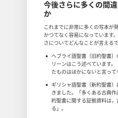
今
後
さらに
多
くの
間
違
か
これまでに
非
常
に
多
くの
写
本
が
かつてなく
容
易
になっています
さについてどんなことが
言
える
ヘブライ
語
聖
書
（
旧
約
聖
書
）
リーンはこう
述
べています。
たものはほかにないと
言
って
ギリシャ
語
聖
書
（
新
約
聖
書
）
きました。「
多
くある
古
典
作
約
聖
書
に
関
する
証
拠
資
料
は，
る」。