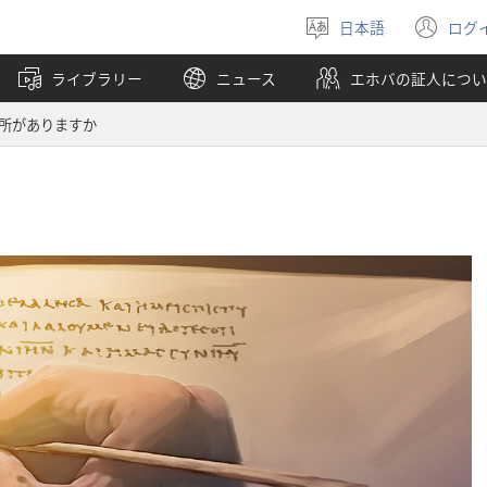
日本語
ログ
言
（
語
し
ライブラリー
ニュース
エホバの証人につい
を
い
選
タ
所がありますか
ぶ
ブ
で
開
く