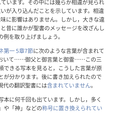
れています。その
中
には
幾
らか
相
違
が
見
られ
違
いが
入
り
込
んだことを
示
しています。
相
違
意
味
に
影
響
はありません。しかし，
大
きな
違
っと
昔
に
誰
かが
聖
書
のメッセージを
改
ざんし
の
例
を
取
り
上
げましょう。
ネ
第
一
5
章
7
節
に
次
のような
言
葉
が
含
まれて
おいて……
御
父
と
御
言
葉
と
御
霊
……この
三
頼
できる
写
本
を
見
ると，こうした
言
葉
が
原
とが
分
かります。
後
に
書
き
加
えられたので
現
代
の
翻
訳
聖
書
には
含
まれていません
。
写
本
に
何
千
回
も
出
ています。しかし，
多
く
」や「
神
」などの
称
号
に
置
き
換
えられてい