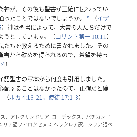
た
神
が，その
後
も
聖
書
が
正
確
に
伝
わってい
通
ったことではないでしょうか。
（
イザ
d
5
）
神
は
聖
書
によって，
大
昔
の
人
たちだけで
ようとしています。（
コリント
第
一
10:11
）
私
たちを
教
えるために
書
かれました。その
聖
書
から
慰
めを
得
られるので，
希
望
を
持
っ
:4
）
イ
語
聖
書
の
写
本
から
何
度
も
引
用
しました。
心
配
することはなかったので，
正
確
だと
確
。（
ルカ 4:16-21。
使
徒
17:1-3
）
クス，アレクサンドリア･コーデックス，バチカン
写
シリア
語
フィロクセヌス-ヘラクレア
訳
，シリア
語
ペ