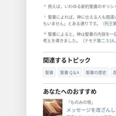
例
えば，いわゆる
新
約
聖
書
のギリシ
b
聖
書
によれば，
神
に
仕
える
人
も
間
違
c
もいません」とある
通
りです。（
列
王
聖
書
によると，
神
は
聖
書
の
内
容
を
一
d
考
えを
導
きました。（
テモテ
第
二
3:1
関連するトピック
聖書
聖書 Q＆A
聖書の歴史
あなたへのおすすめ
「ものみの塔」
メッセージを改ざんし