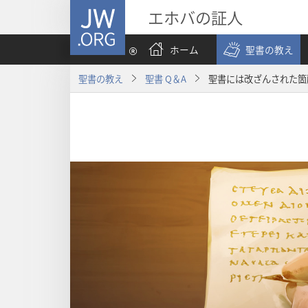
JW.ORG
エホバの証人
ホーム
聖書の教え
聖書の教え
聖書 Q＆A
聖書には改ざんされた箇