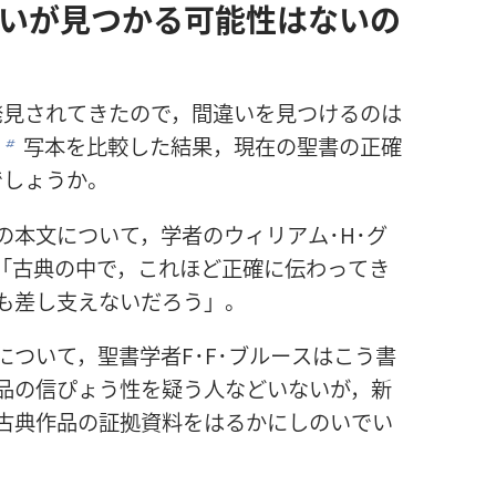
いが
見
つかる
可
能
性
はないの
発
見
されてきたので，
間
違
いを
見
つけるのは
。
写
本
を
比
較
した
結
果
，
現
在
の
聖
書
の
正
確
b
でしょうか。
の
本
文
について，
学
者
のウィリアム･H･グ
「
古
典
の
中
で，これほど
正
確
に
伝
わってき
も
差
し
支
えないだろう」。
について，
聖
書
学
者
F･F･ブルースはこう
書
品
の
信
ぴょう
性
を
疑
う
人
などいないが，
新
古
典
作
品
の
証
拠
資
料
をはるかにしのいでい