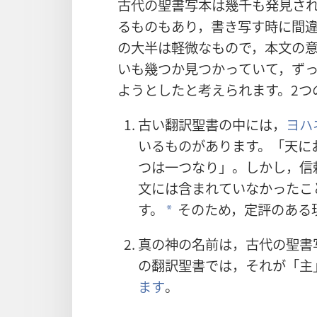
古
代
の
聖
書
写
本
は
幾
千
も
発
見
さ
るものもあり，
書
き
写
す
時
に
間
の
大
半
は
軽
微
なもので，
本
文
の
いも
幾
つか
見
つかっていて，ず
ようとしたと
考
えられます。2つ
古
い
翻
訳
聖
書
の
中
には，
ヨハ
いるものがあります。「
天
に
つは
一
つなり」。しかし，
信
文
には
含
まれていなかったこ
す。
そのため，
定
評
のある
a
真
の
神
の
名
前
は，
古
代
の
聖
書
の
翻
訳
聖
書
では，それが「
主
ます
。