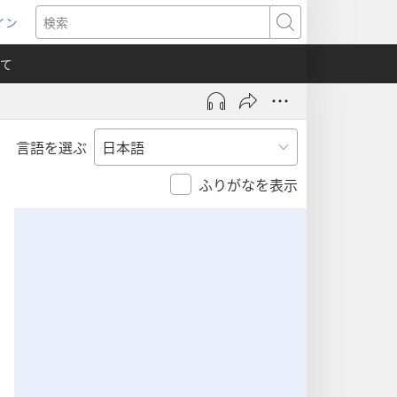
イン
新
検
索
て
言語を選ぶ
）
ふりがなを表示