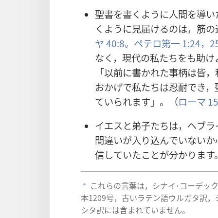
聖
書
を
書
くように
人
間
を
導
い
くように
見
届
けるのは，
筋
の
ヤ 40:8。
ペテロ
第
一
1:24，2
なく，
現
代
の
私
たちをも
助
け
「
以
前
に
書
かれた
事
柄
は
皆
，
おかげで
私
たちは
忍
耐
でき，
ていられます」。（
ローマ 15
イエスと
弟
子
たちは，ヘブラ
間
違
いが
入
り
込
んでいないか
信
していたことが
分
かります
これらの
言
葉
は，シナイ･コーデッ
a
本
1209
号
，
古
いラテン
語
ウルガタ
訳
，
シタ
訳
には
含
まれていません。