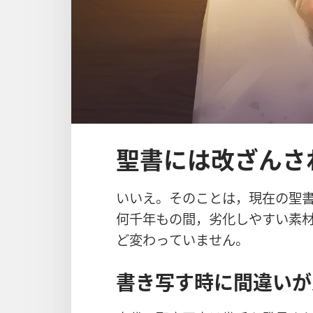
聖書には改ざんさ
いいえ。そのことは，
現
在
の
聖
何
千
年
もの
間
，
劣
化
しやすい
素
ど
変
わっていません。
書
き
写
す
時
に
間
違
いが