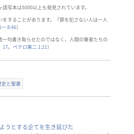
ャ
語
写
本
は5000
以
上
も
発
見
されています。
いをすることがあります。「
罪
を
犯
さない
人
は
一人
第
一
8:46
）
語
一
句
書
き
取
らせたのではなく，
人
間
の
筆
者
たちの
6，17。
ペテロ
第
二
1:21
）
歴史と聖書
ようとする企てを生き延びた