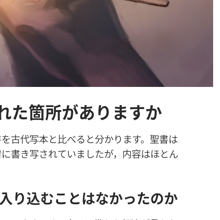
れた箇所がありますか
書
を
古
代
写
本
と
比
べると
分
かります。
聖
書
は
材
に
書
き
写
されていましたが，
内
容
はほとん
入
り
込
むことはなかったのか