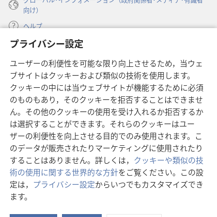
向け）
ヘルプ
プライバシー設定
寄付
（新
ユーザーの利便性を可能な限り向上させるため，当ウェ
し
ブサイトはクッキーおよび類似の技術を使用します。
い
ものみの塔 オンライン・ライブラリー
（新
タ
クッキーの中には当ウェブサイトが機能するために必須
し
ブ
®
のものもあり，そのクッキーを拒否することはできませ
JW Hub
い
（新
で
ん。その他のクッキーの使用を受け入れるか拒否するか
タ
し
開
®
JW Library
は選択することができます。それらのクッキーはユー
ブ
い
く）
で
タ
ザーの利便性を向上させる目的でのみ使用されます。こ
®
Watchtower Library
開
ブ
のデータが販売されたりマーケティングに使用されたり
く）
で
することはありません。詳しくは，
クッキーや類似の技
開
術の使用に関する世界的な方針
をご覧ください。この設
く）
定は，
プライバシー設定
からいつでもカスタマイズでき
Copyright
© 2026 Watch Tower Bible and Tract Society of Pennsylvania.
ます。
利用規約
|
プライバシーに関する方針
|
プライバシー設定