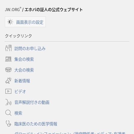
®
JW.ORG
/ エホバの証人の公式ウェブサイト
画面表示の設定
クイックリンク
訪問のお申し込み
集会の検索
（新
し
大会の検索
（新
い
し
新着情報
タ
い
ブ
ビデオ
タ
で
ブ
開
音声解説付きの動画
で
く）
開
検索
く）
臨床医のための医学情報
グローバル･インフォメーション（政府関係者･メディア･有識者