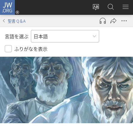
JW.ORG
ロ
サ
JW.ORG
メ
グ
イ
の
ニ
イ
聖書 Q＆A
ト
検
を
ン
の
索
表
（新
言語を選ぶ
言
示
し
語
い
ふりがなを表示
を
タ
変
ブ
え
で
る
開
く）