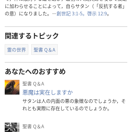
に
加
わらせることによって，
自
らサタン（「
反
抗
する
者
」
の
意
）になりました。―
創
世
記
3:1-5。
啓
示
12:9
。
関連するトピック
霊の世界
聖書 Q＆A
あなたへのおすすめ
聖書 Q＆A
悪魔は実在しますか
サタンは人の内面の悪の象徴なのでしょうか，そ
れとも実際に存在しているのでしょうか。
聖書 Q＆A