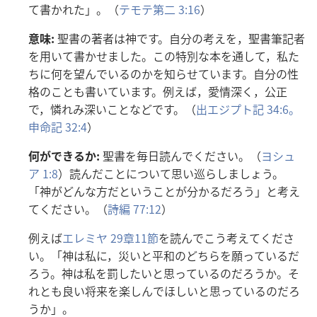
て
書
かれた」。（
テモテ
第
二
3:16
）
意
味
:
聖
書
の
著
者
は
神
です。
自
分
の
考
えを，
聖
書
筆
記
者
を
用
いて
書
かせました。この
特
別
な
本
を
通
して，
私
た
ちに
何
を
望
んでいるのかを
知
らせています。
自
分
の
性
格
のことも
書
いています。
例
えば，
愛
情
深
く，
公
正
で，
憐
れみ
深
いことなどです。（
出
エジプト
記
34:6。
申
命
記
32:4
）
何
ができるか:
聖
書
を
毎
日
読
んでください。（
ヨシュ
ア 1:8
）
読
んだことについて
思
い
巡
らしましょう。
「
神
がどんな
方
だということが
分
かるだろう」と
考
え
てください。（
詩
編
77:12
）
例
えば
エレミヤ 29
章
11
節
を
読
んでこう
考
えてくださ
い。「
神
は
私
に，
災
いと
平
和
のどちらを
願
っているだ
ろう。
神
は
私
を
罰
したいと
思
っているのだろうか。そ
れとも
良
い
将
来
を
楽
しんでほしいと
思
っているのだろ
うか」。