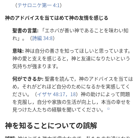
（
テサロニケ
第
一
4:1
）
神
のアドバイスを
当
てはめて
神
の
友
情
を
感
じる
聖
書
の
言
葉
:
「エホバが
善
い
神
であることを
味
わい
知
れ」。（
詩
編
34:8
）
意
味
:
神
は
自
分
の
善
さを
知
ってほしいと
思
っています。
神
の
愛
と
支
えを
感
じると，
神
と
友
達
になりたいという
気
持
ちが
強
まります。
何
ができるか:
聖
書
を
読
んで，
神
のアドバイスを
当
ては
め，それがどれほど
自
分
のためになるかを
実
感
してく
ださい。（
イザヤ 48:17，18
）
神
の
助
けによって
問
題
を
克
服
し，
自
分
や
家
族
の
生
活
が
向
上
し，
本
当
の
幸
せを
見
つけた
人
たちの
経
験
を
聞
いてください。
e
神
を
知
ることについての
誤
解