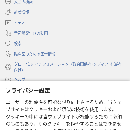
し
大会の検索
（新
い
し
新着情報
タ
い
ブ
ビデオ
タ
で
ブ
開
音声解説付きの動画
で
く）
開
検索
く）
臨床医のための医学情報
グローバル･インフォメーション（政府関係者･メディア･有識者
向け）
ヘルプ
プライバシー設定
寄付
（新
ユーザーの利便性を可能な限り向上させるため，当ウェ
し
ブサイトはクッキーおよび類似の技術を使用します。
い
ものみの塔 オンライン・ライブラリー
（新
タ
クッキーの中には当ウェブサイトが機能するために必須
し
ブ
®
のものもあり，そのクッキーを拒否することはできませ
JW Hub
い
（新
で