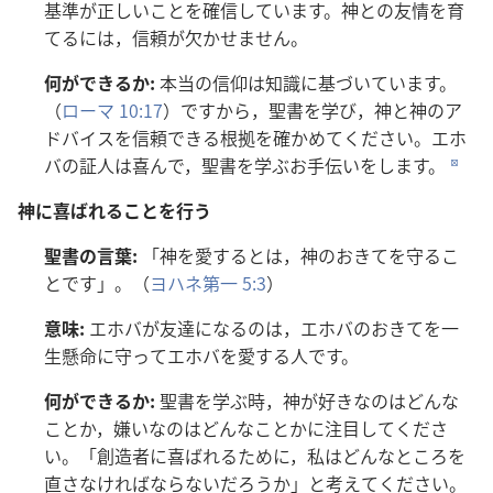
基
準
が
正
しいことを
確
信
しています。
神
との
友
情
を
育
てるには，
信
頼
が
欠
かせません。
何
ができるか:
本
当
の
信
仰
は
知
識
に
基
づいています。
（
ローマ 10:17
）ですから，
聖
書
を
学
び，
神
と
神
のア
ドバイスを
信
頼
できる
根
拠
を
確
かめてください。エホ
バの
証
人
は
喜
んで，
聖
書
を
学
ぶお
手
伝
いをします。
d
神
に
喜
ばれることを
行
う
聖
書
の
言
葉
:
「
神
を
愛
するとは，
神
のおきてを
守
るこ
とです」。（
ヨハネ
第
一
5:3
）
意
味
:
エホバが
友
達
になるのは，エホバのおきてを
一
生
懸
命
に
守
ってエホバを
愛
する
人
です。
何
ができるか:
聖
書
を
学
ぶ
時
，
神
が
好
きなのはどんな
ことか，
嫌
いなのはどんなことかに
注
目
してくださ
い。「
創
造
者
に
喜
ばれるために，
私
はどんなところを
直
さなければならないだろうか」と
考
えてください。