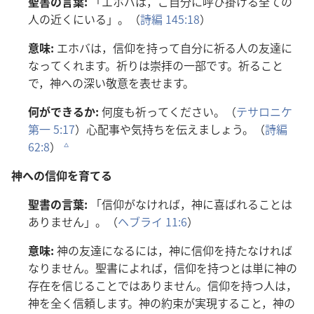
聖
書
の
言
葉
:
「エホバは，ご
自
分
に
呼
び
掛
ける
全
ての
人
の
近
くにいる」。（
詩
編
145:18
）
意
味
:
エホバは，
信
仰
を
持
って
自
分
に
祈
る
人
の
友
達
に
なってくれます。
祈
りは
崇
拝
の
一
部
です。
祈
ること
で，
神
への
深
い
敬
意
を
表
せます。
何
ができるか:
何
度
も
祈
ってください。（
テサロニケ
第
一
5:17
）
心
配
事
や
気
持
ちを
伝
えましょう。（
詩
編
62:8
）
c
神
への
信
仰
を
育
てる
聖
書
の
言
葉
:
「
信
仰
がなければ，
神
に
喜
ばれることは
ありません」。（
ヘブライ 11:6
）
意
味
:
神
の
友
達
になるには，
神
に
信
仰
を
持
たなければ
なりません。
聖
書
によれば，
信
仰
を
持
つとは
単
に
神
の
存
在
を
信
じることではありません。
信
仰
を
持
つ
人
は，
神
を
全
く
信
頼
します。
神
の
約
束
が
実
現
すること，
神
の