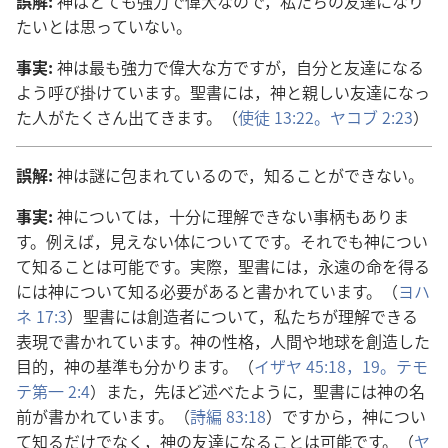
誤
解
:
神
はとても
強
力
で
偉
大
なので，
私
たちの
友
達
になり
たいとは
思
っていない。
事
実
:
神
は
最
も
強
力
で
偉
大
な
方
ですが，
自
分
と
友
達
になる
よう
呼
び
掛
けています。
聖
書
には，
神
と
親
しい
友
達
になっ
た
人
がたくさん
出
てきます。（
使
徒
13:22。
ヤコブ 2:23
）
誤
解
:
神
は
謎
に
包
まれているので，
知
ることができない。
事
実
:
神
については，
十
分
に
理
解
できない
事
柄
もありま
す。
例
えば，
見
えない
体
についてです。それでも
神
につい
て
知
ることは
可
能
です。
実
際
，
聖
書
には，
永
遠
の
命
を
得
る
には
神
について
知
る
必
要
があると
書
かれています。（
ヨハ
ネ 17:3
）
聖
書
には
創
造
者
について，
私
たちが
理
解
できる
表
現
で
書
かれています。
神
の
性
格
，
人
間
や
地
球
を
創
造
した
目
的
，
神
の
基
準
も
分
かります。（
イザヤ 45:18，19。
テモ
テ
第
一
2:4
）また，
先
ほど
述
べたように，
聖
書
には
神
の
名
前
が
書
かれています。（
詩
編
83:18
）ですから，
神
につい
て
知
るだけでなく，
神
の
友
達
になることは
可
能
です。（
ヤ