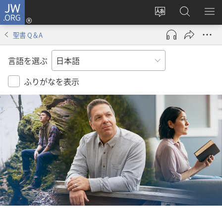
JW.ORG
ロ
サ
JW.ORG
メ
グ
イ
の
ニ
イ
聖書 Q＆A
ト
検
を
ン
の
索
表
（新
言語を選ぶ
言
示
し
語
い
ふりがなを表示
を
タ
変
ブ
え
で
る
開
く）