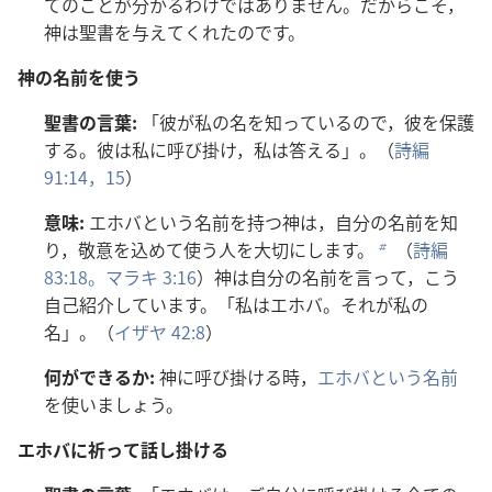
てのことが
分
かるわけではありません。だからこそ，
神
は
聖
書
を
与
えてくれたのです。
神
の
名
前
を
使
う
聖
書
の
言
葉
:
「
彼
が
私
の
名
を
知
っているので，
彼
を
保
護
する。
彼
は
私
に
呼
び
掛
け，
私
は
答
える」。（
詩
編
91:14，15
）
意
味
:
エホバという
名
前
を
持
つ
神
は，
自
分
の
名
前
を
知
り，
敬
意
を
込
めて
使
う
人
を
大
切
にします。
（
詩
編
b
83:18。
マラキ 3:16
）
神
は
自
分
の
名
前
を
言
って，こう
自
己
紹
介
しています。「
私
はエホバ。それが
私
の
名
」。（
イザヤ 42:8
）
何
ができるか:
神
に
呼
び
掛
ける
時
，
エホバという
名
前
を
使
いましょう。
エホバに
祈
って
話
し
掛
ける