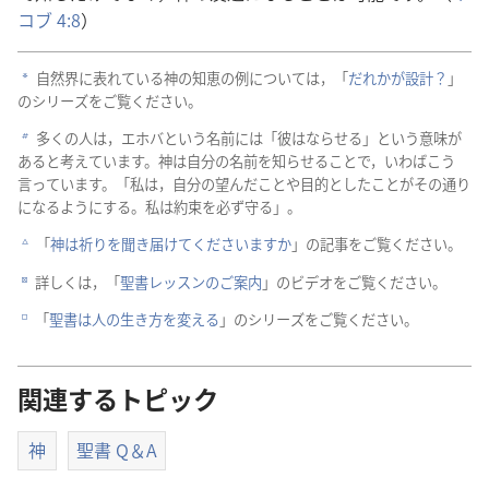
コブ 4:8
）
自
然
界
に
表
れている
神
の
知
恵
の
例
については，「
だれかが
設
計
？
」
a
のシリーズをご
覧
ください。
多
くの
人
は，エホバという
名
前
には「
彼
はならせる」という
意
味
が
b
あると
考
えています。
神
は
自
分
の
名
前
を
知
らせることで，いわばこう
言
っています。「
私
は，
自
分
の
望
んだことや
目
的
としたことがその
通
り
になるようにする。
私
は
約
束
を
必
ず
守
る」。
「
神
は
祈
りを
聞
き
届
けてくださいますか
」の
記
事
をご
覧
ください。
c
詳
しくは，「
聖
書
レッスンのご
案
内
」のビデオをご
覧
ください。
d
「
聖
書
は
人
の
生
き
方
を
変
える
」のシリーズをご
覧
ください。
e
関連するトピック
神
聖書 Q＆A