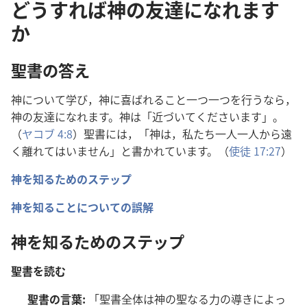
どうすれば神の友達になれます
か
聖
書
の
答
え
神
について
学
び，
神
に
喜
ばれること
一
つ
一
つを
行
うなら，
神
の
友
達
になれます。
神
は「
近
づいてくださいます」。
（
ヤコブ 4:8
）
聖
書
には，「
神
は，
私
たち
一人
一人
から
遠
く
離
れてはいません」と
書
かれています。（
使
徒
17:27
）
神
を
知
るためのステップ
神
を
知
ることについての
誤
解
神
を
知
るためのステップ
聖
書
を
読
む
聖
書
の
言
葉
:
「
聖
書
全
体
は
神
の
聖
なる
力
の
導
きによっ