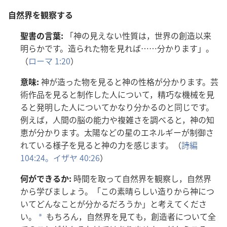
自
然
界
を
観
察
する
聖
書
の
言
葉
:
「
神
の
見
えない
性
質
は，
世
界
の
創
造
以
来
明
らかです。
造
られた
物
を
見
れば……
分
かります」。
（
ローマ 1:20
）
意
味
:
神
が
造
った
物
を
見
ると
神
の
性
格
が
分
かります。
芸
術
作
品
を
見
ると
制
作
した
人
について，
精
巧
な
機
械
を
見
ると
発
明
した
人
についてかなり
分
かるのと
同
じです。
例
えば，
人
間
の
脳
の
能
力
や
複
雑
さを
調
べると，
神
の
知
恵
が
分
かります。
太
陽
などの
星
のエネルギーが
制
御
さ
れている
様
子
を
見
ると
神
の
力
を
感
じます。（
詩
編
104:24。
イザヤ 40:26
）
何
ができるか:
時
間
を
取
って
自
然
界
を
観
察
し，
自
然
界
から
学
びましょう。「この
素
晴
らしい
造
りから
神
につ
いてどんなことが
分
かるだろうか」と
考
えてくださ
い。
もちろん，
自
然
界
を
見
ても，
創
造
者
について
全
a