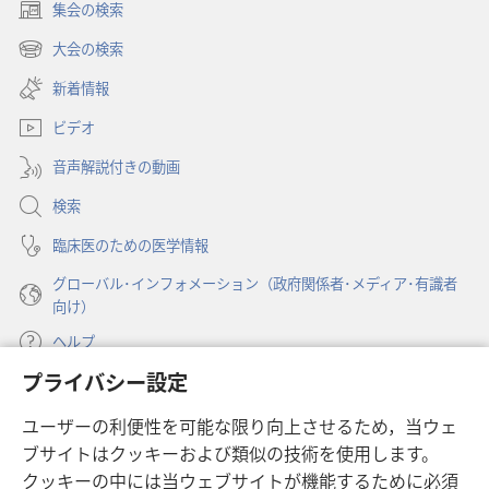
集会の検索
（新
し
大会の検索
（新
い
し
新着情報
タ
い
ブ
ビデオ
タ
で
ブ
開
音声解説付きの動画
で
く）
開
検索
く）
臨床医のための医学情報
グローバル･インフォメーション（政府関係者･メディア･有識者
向け）
ヘルプ
プライバシー設定
寄付
（新
ユーザーの利便性を可能な限り向上させるため，当ウェ
し
ブサイトはクッキーおよび類似の技術を使用します。
い
ものみの塔 オンライン・ライブラリー
（新
タ
クッキーの中には当ウェブサイトが機能するために必須