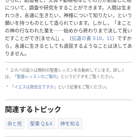
について，
調
査
や
研
究
をすることができます。
人
間
は
生
ま
れつき，
永
遠
に
生
きたい，
神
様
について
知
りたい，という
願
いを
持
つものとして
造
られています。しかし，「まこと
の
神
の
行
なわれた
業
を……
始
めから
終
わりまで
決
して
見
い
だすことができ[ません]」。（
伝
道
の
書
3:10，11
）ですか
ら，
永
遠
に
生
きるとしても
退
屈
するようなことは
決
してあ
りません。
エホバの
証
人
は
無
料
の
聖
書
レッスンをお
勧
めしています。
詳
しく
a
は，「
聖
書
レッスンのご
案
内
」というビデオをご
覧
ください。
「
イエスは
救
世
主
ですか
」という
記
事
をご
覧
ください。
b
関連するトピック
命と死
聖書 Q＆A
神を知る