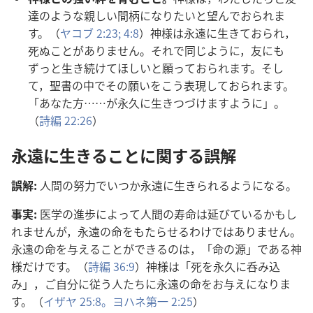
達
のような
親
しい
間
柄
になりたいと
望
んでおられま
す。（
ヤコブ 2:23;
4:8
）
神
様
は
永
遠
に
生
きておられ，
死
ぬことがありません。それで
同
じように，
友
にも
ずっと
生
き
続
けてほしいと
願
っておられます。そし
て，
聖
書
の
中
でその
願
いをこう
表
現
しておられます。
「あなた
方
……が
永
久
に
生
きつづけますように」。
（
詩
編
22:26
）
永
遠
に
生
きることに
関
する
誤
解
誤
解
:
人
間
の
努
力
でいつか
永
遠
に
生
きられるようになる。
事
実
:
医
学
の
進
歩
によって
人
間
の
寿
命
は
延
びているかもし
れませんが，
永
遠
の
命
をもたらせるわけではありません。
永
遠
の
命
を
与
えることができるのは，「
命
の
源
」である
神
様
だけです。（
詩
編
36:9
）
神
様
は「
死
を
永
久
に
呑
み
込
み」，ご
自
分
に
従
う
人
たちに
永
遠
の
命
をお
与
えになりま
す。（
イザヤ 25:8。
ヨハネ
第
一
2:25
）