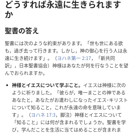
どうすれば永遠に生きられます
か
聖
書
の
答
え
聖
書
には
次
のような
約
束
があります。「
世
も
世
にある
欲
も，
過
ぎ
去
って
行
きます。しかし，
神
の
御
心
を
行
う
人
は
永
遠
に
生
き
続
けます」。（
ヨハネ
第
一
2:17
，「
新
共
同
訳
」，
日
本
聖
書
協
会
）
神
様
はあなたが
何
を
行
なうことを
望
んでおられますか。
神
様
とイエスについて
学
ぶこと。
イエスは
神
様
に
次
の
ように
祈
りました。「
彼
らが，
唯
一
まことの
神
である
あなたと，あなたがお
遣
わしになったイエス･キリスト
について
知
ること，これが
永
遠
の
命
を
意
味
していま
す」。（
ヨハネ 17:3
，
脚
注
）
神
様
とイエスについて
「
知
ること」には
何
が
含
まれるでしょうか。
聖
書
を
学
び，
学
んだことを
生
活
に
当
てはめることが
含
まれま