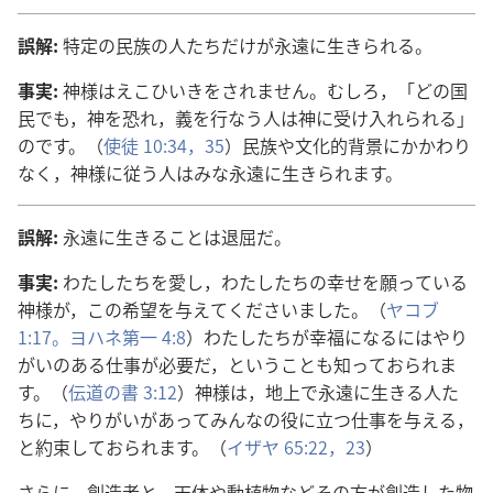
誤
解
:
特
定
の
民
族
の
人
たちだけが
永
遠
に
生
きられる。
事
実
:
神
様
はえこひいきをされません。むしろ，「どの
国
民
でも，
神
を
恐
れ，
義
を
行
なう
人
は
神
に
受
け
入
れられる」
のです。（
使
徒
10:34，35
）
民
族
や
文
化
的
背
景
にかかわり
なく，
神
様
に
従
う
人
はみな
永
遠
に
生
きられます。
誤
解
:
永
遠
に
生
きることは
退
屈
だ。
事
実
:
わたしたちを
愛
し，わたしたちの
幸
せを
願
っている
神
様
が，この
希
望
を
与
えてくださいました。（
ヤコブ
1:17。
ヨハネ
第
一
4:8
）わたしたちが
幸
福
になるにはやり
がいのある
仕
事
が
必
要
だ，ということも
知
っておられま
す。（
伝
道
の
書
3:12
）
神
様
は，
地
上
で
永
遠
に
生
きる
人
た
ちに，やりがいがあってみんなの
役
に
立
つ
仕
事
を
与
える，
と
約
束
しておられます。（
イザヤ 65:22，23
）
さらに，
創
造
者
と，
天
体
や
動
植
物
などその
方
が
創
造
した
物