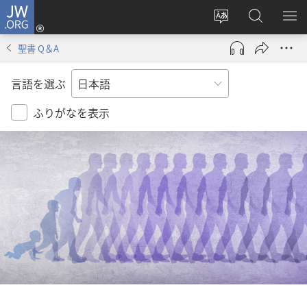
JW.ORG
ロ
サ
JW.ORG
メ
グ
イ
の
ニ
イ
聖書 Q＆A
ト
検
を
ン
の
索
表
（新
言語を選ぶ
言
示
し
語
い
ふりがなを表示
を
タ
変
ブ
え
で
る
開
く）