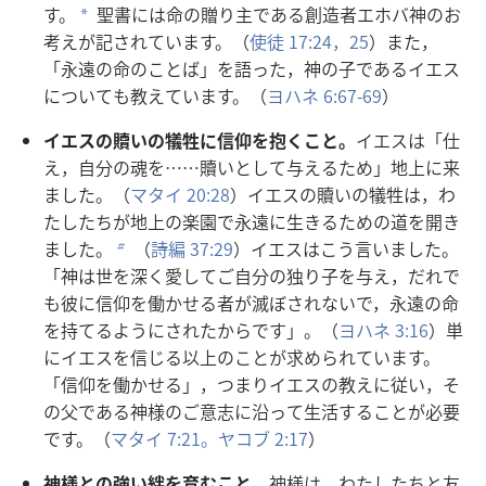
す。
聖
書
には
命
の
贈
り
主
である
創
造
者
エホバ
神
のお
a
考
えが
記
されています。（
使
徒
17:24，25
）また，
「
永
遠
の
命
のことば」を
語
った，
神
の
子
であるイエス
についても
教
えています。（
ヨハネ 6:67-69
）
イエスの
贖
いの
犠
牲
に
信
仰
を
抱
くこと。
イエスは「
仕
え，
自
分
の
魂
を……
贖
いとして
与
えるため」
地
上
に
来
ました。（
マタイ 20:28
）イエスの
贖
いの
犠
牲
は，わ
たしたちが
地
上
の
楽
園
で
永
遠
に
生
きるための
道
を
開
き
ました。
（
詩
編
37:29
）イエスはこう
言
いました。
b
「
神
は
世
を
深
く
愛
してご
自
分
の
独
り
子
を
与
え，だれで
も
彼
に
信
仰
を
働
かせる
者
が
滅
ぼされないで，
永
遠
の
命
を
持
てるようにされたからです」。（
ヨハネ 3:16
）
単
にイエスを
信
じる
以
上
のことが
求
められています。
「
信
仰
を
働
かせる」，つまりイエスの
教
えに
従
い，そ
の
父
である
神
様
のご
意
志
に
沿
って
生
活
することが
必
要
です。（
マタイ 7:21。
ヤコブ 2:17
）
神
様
との
強
い
絆
を
育
むこと。
神
様
は，わたしたちと
友