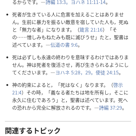
るからです。―
詩
編
13:3。
ヨハネ 11:11-14
。
死
者
が
生
きている
人
に
危
害
を
加
えることはありませ
ん。
生
前
に
暴
力
を
振
るい
敵
意
を
宿
していた
人
も，
死
ぬ
と「
無
力
な
者
」になります。（
箴
言
21:16
）「そ
の……
憎
しみもねたみも
既
に
滅
びうせ」たと，
聖
書
は
述
べています。―
伝
道
の
書
9:6
。
死
は
必
ずしも
永
遠
の
終
わりを
意
味
するわけではありま
せん。
神
は
死
者
を
復
活
させ，
再
び
生
きられるようにし
てくださいます。―
ヨハネ 5:28，29。
使
徒
24:15
。
神
の
約
束
によると，「
死
はなく」なります。（
啓
示
21:4
）その
時
，「
義
なる
者
たちは
地
を
所
有
し，そこに
永
久
に
住
むであろう」と，
聖
書
は
述
べています。
死
へ
の
恐
れから
完
全
に
解
放
されるのです。―
詩
編
37:29
。
関連するトピック