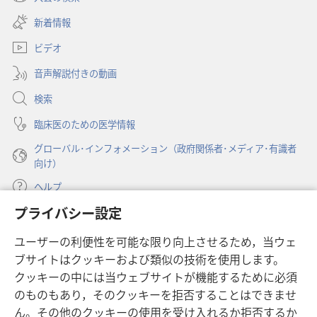
（新
い
し
新着情報
タ
い
ブ
ビデオ
タ
で
ブ
開
音声解説付きの動画
で
く）
開
検索
く）
臨床医のための医学情報
グローバル･インフォメーション（政府関係者･メディア･有識者
向け）
ヘルプ
プライバシー設定
寄付
（新
ユーザーの利便性を可能な限り向上させるため，当ウェ
し
ブサイトはクッキーおよび類似の技術を使用します。
い
ものみの塔 オンライン・ライブラリー
（新
タ
クッキーの中には当ウェブサイトが機能するために必須
し
ブ
®
のものもあり，そのクッキーを拒否することはできませ
JW Hub
い
（新
で
ん。その他のクッキーの使用を受け入れるか拒否するか
タ
し