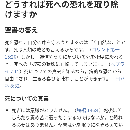
どうすれば死への恐れを取り除
けますか
聖
書
の
答
え
死
を
恐
れ，
自
分
の
命
を
守
ろうとするのはごく
自
然
なことで
す。
死
は
人
類
の
敵
とも
言
えるからです。（
コリント
第
一
15:26
）しかし，
迷
信
やうそに
基
づいて
死
を
極
度
に
恐
れる
と，
死
への「
奴
隷
の
状
態
に」
陥
ってしまいます。（
ヘブラ
イ 2:15
）
死
についての
真
実
を
知
るなら，
病
的
な
恐
れから
自
由
にされ，
生
きる
喜
びを
味
わうことができます。―
ヨハ
ネ 8:32
。
死
についての
真
実
死
者
には
意
識
がありません。（
詩
編
146:4
）
死
後
に
苦
しんだり
責
め
苦
に
遭
ったりするのではないか，と
恐
れ
る
必
要
はありません。
聖
書
は
死
を
眠
りになぞらえてい