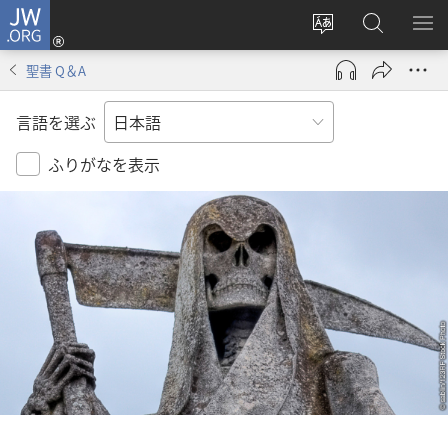
JW.ORG
ロ
サ
JW.ORG
メ
グ
イ
の
ニ
イ
聖書 Q＆A
ト
検
を
ン
の
索
表
（新
言語を選ぶ
言
示
し
語
い
ふりがなを表示
を
タ
変
ブ
え
で
る
開
く）