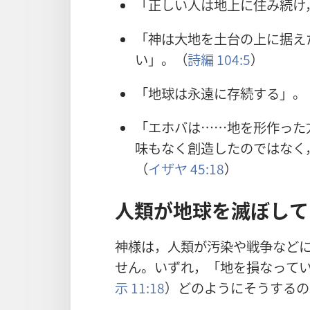
「
正
しい
人
は
地
上
に
住
み
続
け
「
神
は
大
地
を
土
台
の
上
に
据
え
い」。（
詩
編
104:5
）
「
地
球
は
永
遠
に
存
続
する」。
「エホバは……
地
を
形
作
った
味
もなく
創
造
したのではなく
（
イザヤ 45:18
）
人
類
が
地
球
を
滅
ぼして
神
様
は，
人
類
が
汚
染
や
戦
争
など
せん。いずれ，「
地
を
損
なって
示
11:18
）どのようにそうするの