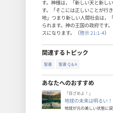
す。
神
様
は，「
新
しい
天
と
新
し
す。「そこには
正
しいことが
行
地
」つまり
新
しい
人
間
社
会
は，
られます。
神
の
王
国
の
政
府
です。
スになります。（
啓
示
21:1-4
）
関連するトピック
聖書
聖書 Q＆A
あなたへのおすすめ
「目ざめよ！」
地球の未来は明るい！
地球が元の美しい状態に戻