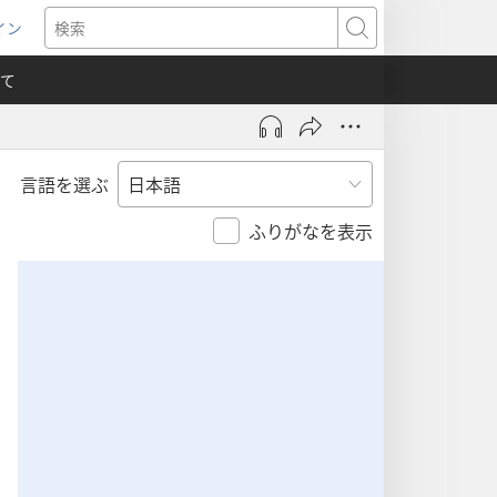
イン
新
検
索
て
言語を選ぶ
）
ふりがなを表示