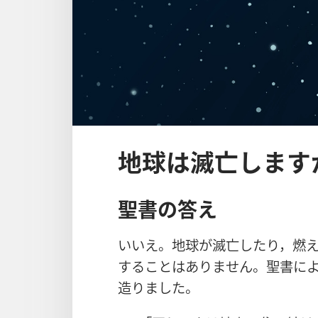
地球は滅亡します
聖
書
の
答
え
いいえ。
地
球
が
滅
亡
したり，
燃
することはありません。
聖
書
に
造
りました。