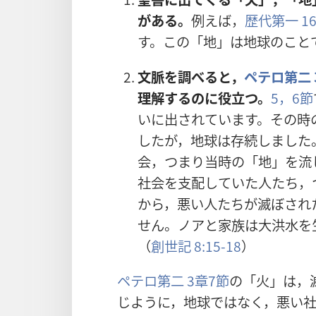
がある。
例
えば，
歴
代
第
一
1
す。この「
地
」は
地
球
のこと
文
脈
を
調
べると，
ペテロ
第
二
理
解
するのに
役
立
つ。
5，6
節
いに
出
されています。その
時
したが，
地
球
は
存
続
しました
会
，つまり
当
時
の「
地
」を
流
社
会
を
支
配
していた
人
たち，
から，
悪
い
人
たちが
滅
ぼされ
せん。ノアと
家
族
は
大
洪
水
を
（
創
世
記
8:15-18
）
ペテロ
第
二
3
章
7
節
の「
火
」は，
じように，
地
球
ではなく，
悪
い