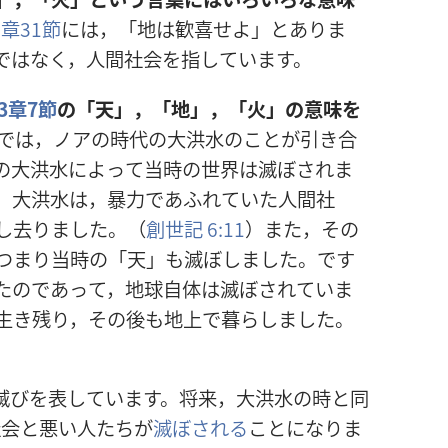
6
章
31
節
には，「
地
は
歓
喜
せよ」とありま
ではなく，
人
間
社
会
を
指
しています。
3
章
7
節
の「
天
」，「
地
」，「
火
」の
意
味
を
では，ノアの
時
代
の
大
洪
水
のことが
引
き
合
の
大
洪
水
によって
当
時
の
世
界
は
滅
ぼされま
。
大
洪
水
は，
暴
力
であふれていた
人
間
社
し
去
りました。（
創
世
記
6:11
）また，その
つまり
当
時
の「
天
」も
滅
ぼしました。です
たのであって，
地
球
自
体
は
滅
ぼされていま
生
き
残
り，その
後
も
地
上
で
暮
らしました。
滅
びを
表
しています。
将
来
，
大
洪
水
の
時
と
同
社
会
と
悪
い
人
たちが
滅
ぼされる
ことになりま