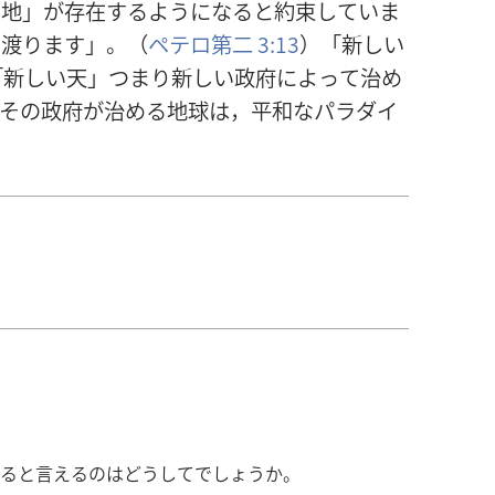
い
地
」が
存
在
するようになると
約
束
していま
き
渡
ります」。（
ペテロ
第
二
3:13
）「
新
しい
「
新
しい
天
」つまり
新
しい
政
府
によって
治
め
その
政
府
が
治
める
地
球
は，
平
和
なパラダイ
ると言えるのはどうしてでしょうか。