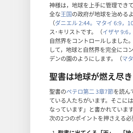
神
様
は，
地
球
を
上
手
に
管
理
でき
全
な
王
国
の
政
府
が
地
球
を
治
める
（
ダニエル 2:44。
マタイ 6:9，1
ス･キリストです。（
イザヤ 9:6
自
然
界
をコントロールしました
して，
地
球
と
自
然
界
を
完
全
にコ
デンの
園
のようにします。（
マタ
聖
書
は
地
球
が
燃
え
尽
き
聖
書
の
ペテロ
第
二
3
章
7
節
を
読
ん
ている
人
たちがいます。そこに
なっています」と
書
かれていま
次
の2つのポイントを
押
さえる
必
聖
書
に
出
てくる「
天
」，「
地