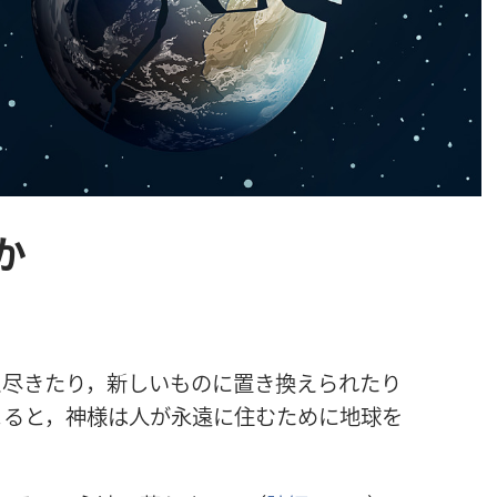
か
え
尽
きたり，
新
しいものに
置
き
換
えられたり
よると，
神
様
は
人
が
永
遠
に
住
むために
地
球
を