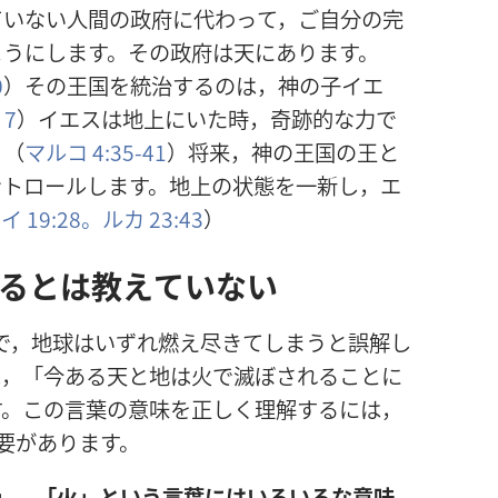
ていない
人
間
の
政
府
に
代
わって，ご
自
分
の
完
ようにします。その
政
府
は
天
にあります。
0
）その
王
国
を
統
治
するのは，
神
の
子
イエ
，7
）イエスは
地
上
にいた
時
，
奇
跡
的
な
力
で
。（
マルコ 4:35-41
）
将
来
，
神
の
王
国
の
王
と
ントロールします。
地
上
の
状
態
を
一
新
し，エ
イ 19:28。
ルカ 23:43
）
るとは
教
えていない
で，
地
球
はいずれ
燃
え
尽
きてしまうと
誤
解
し
は，「
今
ある
天
と
地
は
火
で
滅
ぼされることに
す。この
言
葉
の
意
味
を
正
しく
理
解
するには，
要
があります。
」，「
火
」という
言
葉
にはいろいろな
意
味