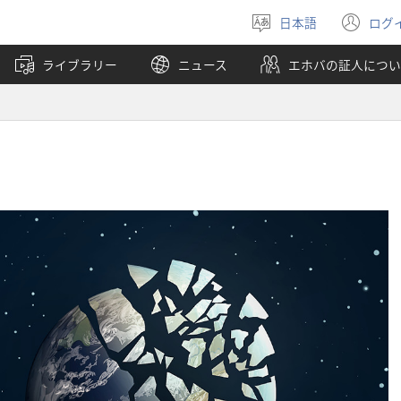
日本語
ログ
言
（
語
し
ライブラリー
ニュース
エホバの証人につい
を
い
選
タ
ぶ
ブ
で
開
く