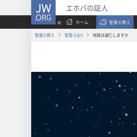
JW.ORG
エホバの証人
ホーム
聖書の教え
聖書の教え
聖書 Q＆A
地球は滅亡しますか