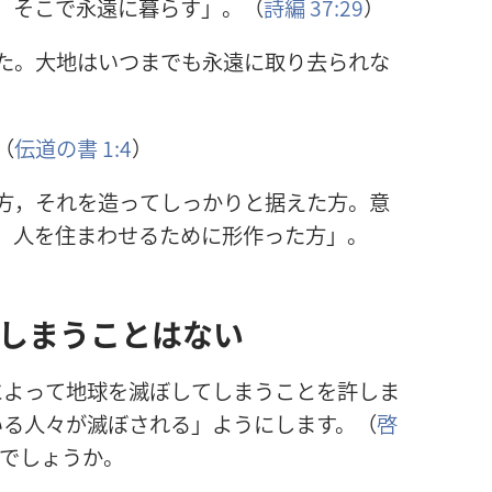
，そこで
永
遠
に
暮
らす」。（
詩
編
37:29
）
た。
大
地
はいつまでも
永
遠
に
取
り
去
られな
（
伝
道
の
書
1:4
）
方
，それを
造
ってしっかりと
据
えた
方
。
意
，
人
を
住
まわせるために
形
作
った
方
」。
しまうことはない
によって
地
球
を
滅
ぼしてしまうことを
許
しま
いる
人
々
が
滅
ぼされる」ようにします。（
啓
でしょうか。