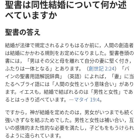
聖書は同性結婚について何か述
べていますか
聖
書
の
答
え
結
婚
が
法
律
で
規
定
されるよりもはるか
前
に，
人
間
の
創
造
者
は
結
婚
にかかわる
規
則
をお
定
めになりました。
聖
書
巻
頭
の
書
には，「
男
はその
父
と
母
を
離
れて
自
分
の
妻
に
堅
く
付
き，
ふたりは
一
体
となる」とあります。（
創
世
記
2:24
）「バ
インの
聖
書
用
語
解
説
辞
典
」（
英
語
）によれば，「
妻
」に
当
たるヘブライ
語
には「
人
間
の
女
性
という
意
味
合
い」があり
ます。イエスも，
結
婚
で
結
ばれるのは「
男
性
と
女
性
」であ
るとはっきり
述
べています。―
マタイ 19:4
。
ですから，
神
が
結
婚
を
定
めたのは，
男
女
がいつまでも
続
く
強
いきずなを
結
ぶためでした。
男
性
と
女
性
は
補
い
合
い，
互
いの
感
情
的
また
性
的
な
必
要
を
満
たし，
子
どもをもうけられ
るように
造
られています。