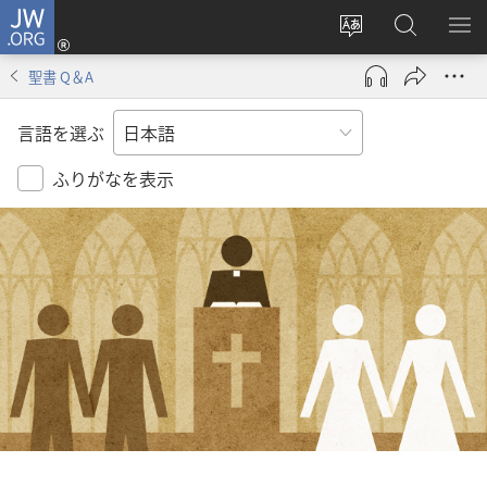
JW.ORG
ロ
サ
JW.ORG
メ
グ
イ
の
ニ
イ
聖書 Q＆A
ト
検
を
ン
の
索
表
（新
言語を選ぶ
言
示
し
語
い
ふりがなを表示
を
タ
変
ブ
え
で
る
開
く）