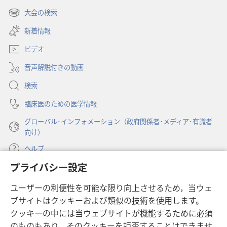
し
大会の検索
（新
い
し
新着情報
タ
い
ブ
ビデオ
タ
で
ブ
開
音声解説付きの動画
で
く）
開
検索
く）
臨床医のための医学情報
グローバル･インフォメーション（政府関係者･メディア･有識者
向け）
ヘルプ
プライバシー設定
寄付
（新
ユーザーの利便性を可能な限り向上させるため，当ウェ
し
ブサイトはクッキーおよび類似の技術を使用します。
い
ものみの塔 オンライン・ライブラリー
（新
タ
クッキーの中には当ウェブサイトが機能するために必須
し
ブ
®
のものもあり，そのクッキーを拒否することはできませ
JW Hub