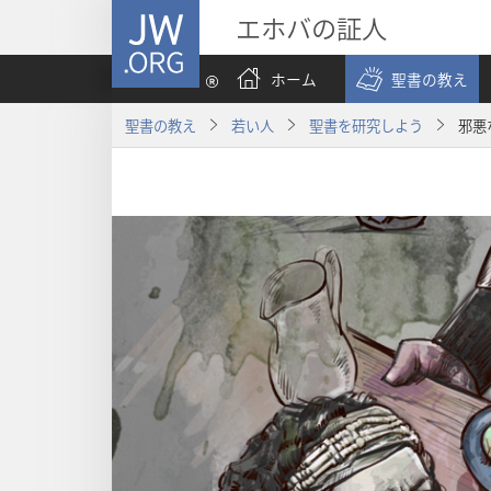
JW.ORG
エホバの証人
ホーム
聖書の教え
聖書の教え
若い人
聖書を研究しよう
邪悪