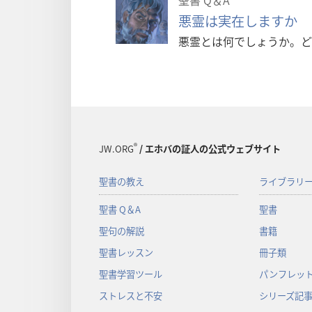
聖書 Q＆A
悪霊は実在しますか
悪霊とは何でしょうか。ど
®
JW.ORG
/ エホバの証人の公式ウェブサイト
聖書の教え
ライブラリ
聖書 Q＆A
聖書
聖句の解説
書籍
聖書レッスン
冊子類
聖書学習ツール
パンフレット
ストレスと不安
シリーズ記