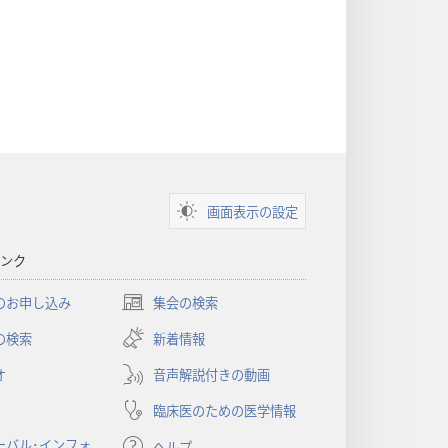
画面表示の設定
ンク
のお申し込み
集会の検索
（新
し
の検索
新着情報
い
オ
音声解説付きの動画
タ
ブ
臨床医のための医学情報
で
開
ーバル･インフォ
ヘルプ