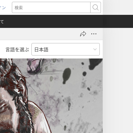
イン
新
検
索
て
言語を選ぶ
）