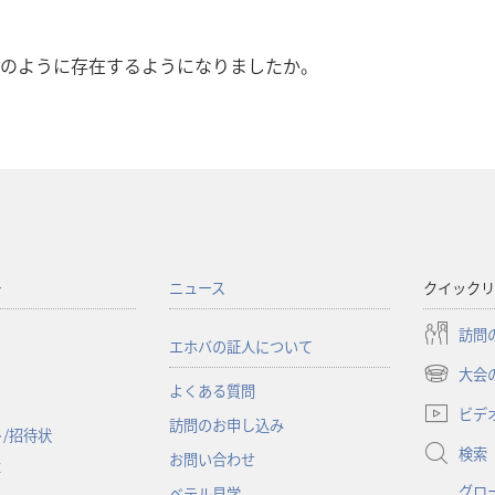
のように存在するようになりましたか。
ー
ニュース
クイックリ
訪問
エホバの証人について
大会
（新
よくある質問
し
ビデ
訪問のお申し込み
い
/招待状
検索
タ
お問い合わせ
事
ブ
グロ
ベテル見学