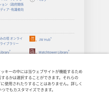
く）
ション（政府関係
メディア･有識者向
みの塔 オンライ
®
JW Hub
（新
ライブラリー
し
®
®
ibrary
い
Watchtower Library
タ
ブ
で
クッキーの中には当ウェブサイトが機能するため
開
否するかは選択することができます。それらの
く）
グに使用されたりすることはありません。詳しく
いつでもカスタマイズできます。
する方針
|
プライバシー設定