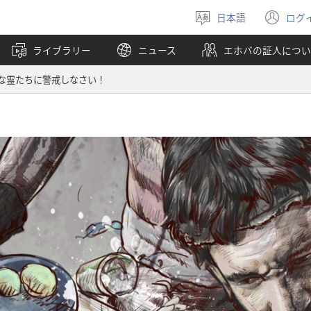
日本語
ログ
言
（
語
し
ライブラリー
ニュース
エホバの証人につい
を
い
選
タ
な霊たちに警戒しなさい！
ぶ
ブ
で
開
く