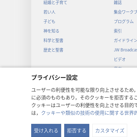
結婚と子育て
雑誌
若い人
集会ワーク
子ども
プログラム
神を知る
索引
科学と聖書
ガイドライ
歴史と聖書
JW Broadcas
ビデオ
音楽
プライバシー設定
音声劇
劇形式の聖
ユーザーの利便性を可能な限り向上させるため
に必須のものもあり，そのクッキーを拒否する
クッキーはユーザーの利便性を向上させる目的
は，
クッキーや類似の技術の使用に関する世界
Copyright
© 2026 Watch Towe
受け入れる
拒否する
カスタマイズ