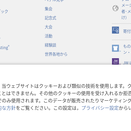
で
メー
開
集会
ブック
者･
く）
け）
記念式
大会
寄付
（新
活動
ン
し
経験談
もの
い
®
ting
（新
ン・
タ
世界各地から
し
ブ
JW L
い
で
タ
開
ブ
く）
で
書朗読
，当ウェブサイトはクッキーおよび類似の技術を使用します。
開
ことはできません。その他のクッキーの使用を受け入れるか拒
く）
でのみ使用されます。このデータが販売されたりマーケティン
的な方針
をご覧ください。この設定は，
プライバシー設定
から
利用規約
|
プライバシーに関
r Bible and Tract Society of Pennsylvania.