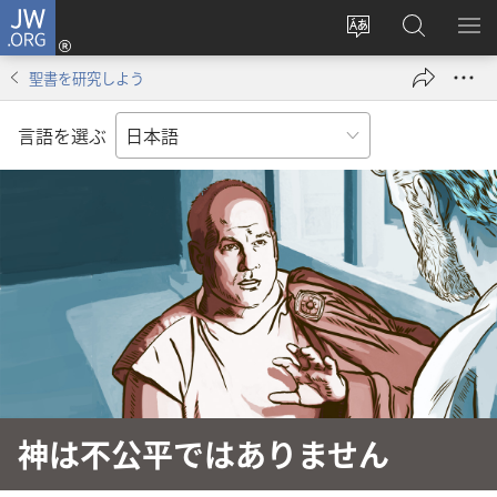
JW.ORG
ロ
サ
JW.ORG
メ
グ
イ
の
ニ
イ
聖書を研究しよう
ト
検
を
ン
の
索
表
（新
言語を選ぶ
言
示
し
語
い
を
タ
変
ブ
え
で
る
開
く）
神は不公平ではありません