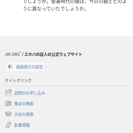
でしょうか。聖書時代の鏡は，今日の鏡とどのよ
うに異なっていたでしょうか。
®
JW.ORG
/ エホバの証人の公式ウェブサイト
画面表示の設定
クイックリンク
訪問のお申し込み
集会の検索
（新
し
大会の検索
（新
い
し
新着情報
タ
い
ブ