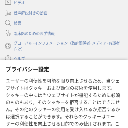
ビデオ
タ
で
ブ
開
音声解説付きの動画
で
く）
開
検索
く）
臨床医のための医学情報
グローバル･インフォメーション（政府関係者･メディア･有識者
向け）
ヘルプ
プライバシー設定
寄付
（新
ユーザーの利便性を可能な限り向上させるため，当ウェ
し
ブサイトはクッキーおよび類似の技術を使用します。
い
ものみの塔 オンライン・ライブラリー
（新
タ
クッキーの中には当ウェブサイトが機能するために必須
し
ブ
®
のものもあり，そのクッキーを拒否することはできませ
JW Hub
い
（新
で
ん。その他のクッキーの使用を受け入れるか拒否するか
タ
し
開
®
JW Library
ブ
は選択することができます。それらのクッキーはユー
い
く）
で
タ
ザーの利便性を向上させる目的でのみ使用されます。こ
®
Watchtower Library
開