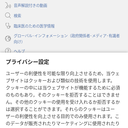
ブ
開
音声解説付きの動画
で
く）
開
検索
く）
臨床医のための医学情報
グローバル･インフォメーション（政府関係者･メディア･有識者
向け）
ヘルプ
プライバシー設定
寄付
（新
ユーザーの利便性を可能な限り向上させるため，当ウェ
し
ブサイトはクッキーおよび類似の技術を使用します。
い
ものみの塔 オンライン・ライブラリー
（新
タ
クッキーの中には当ウェブサイトが機能するために必須
し
ブ
®
のものもあり，そのクッキーを拒否することはできませ
JW Hub
い
（新
で
ん。その他のクッキーの使用を受け入れるか拒否するか
タ
し
開
®
JW Library
ブ
は選択することができます。それらのクッキーはユー
い
く）
で
タ
ザーの利便性を向上させる目的でのみ使用されます。こ
®
Watchtower Library
開
ブ
のデータが販売されたりマーケティングに使用されたり
く）
で