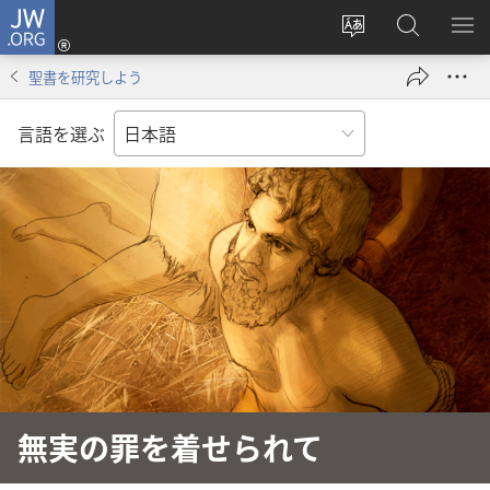
JW.ORG
ロ
サ
JW.ORG
メ
グ
イ
の
ニ
イ
聖書を研究しよう
ト
検
を
ン
の
索
表
（新
言語を選ぶ
言
示
し
語
い
を
タ
変
ブ
え
で
る
開
く）
無実の罪を着せられて