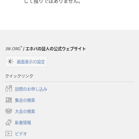
して独りではありません。
®
JW.ORG
/ エホバの証人の公式ウェブサイト
画面表示の設定
クイックリンク
訪問のお申し込み
集会の検索
（新
し
大会の検索
（新
い
し
新着情報
タ
い
ブ
ビデオ
タ
で