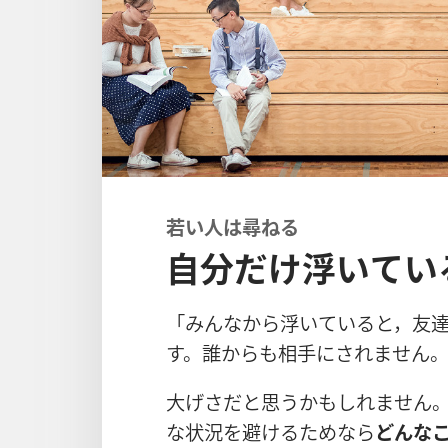
若い人は尋ねる
自分だけ浮いてい
「みんなから
浮
いていると，
友
す。
誰
からも
相
手
にされません
大
げさだと
思
うかもしれません
な
状
況
を
避
けるためなら
どんな