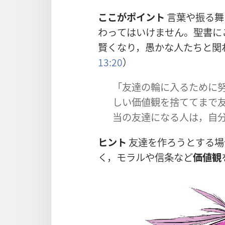
ここがポイント
言
葉
や
振
る
舞
わってはいけません。
聖
書
に
賢
くなり，
愚
かな
人
たちと
関
13:20
）
「
友
達
の
輪
に
入
るために
しい
価
値
観
を
捨
ててまで
当
の
友
達
になる
人
は，
自
ヒント
友
達
を
作
ろうとする
場
く，モラルや
信
条
など
価
値
観