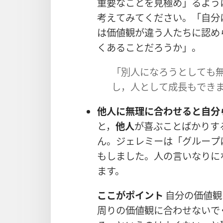
重
要
なことを
見
極
め」るよう
考
えてみてください。「
自
分
は
価
値
観
が
違
う
人
たちに
認
め
くあることだろうか」。
「
別
人
になろうとしても
し，
人
として
成
長
もでき
他
人
に
無
理
に
合
わせると
自
分
と，
他
人
が
喜
ぶことばかりす
ん。ジェレミーは「グループ
もしました。
人
の
言
いなりに
ます。
ここがポイント
自
分
の
価
値
観
周
りの
価
値
観
に
合
わせないで