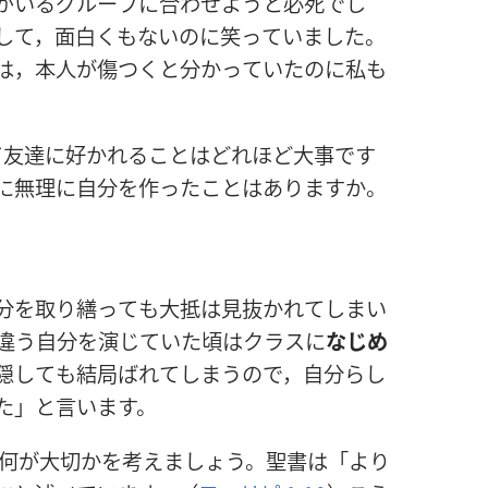
がいるグループに
合
わせようと
必
死
でし
して，
面
白
くもないのに
笑
っていました。
は，
本
人
が
傷
つくと
分
かっていたのに
私
も
て
友
達
に
好
かれることはどれほど
大
事
です
に
無
理
に
自
分
を
作
ったことはありますか。
分
を
取
り
繕
っても
大
抵
は
見
抜
かれてしまい
違
う
自
分
を
演
じていた
頃
はクラスに
なじめ
隠
しても
結
局
ばれてしまうので，
自
分
らし
た」と
言
います。
何
が
大
切
かを
考
えましょう。
聖
書
は「より