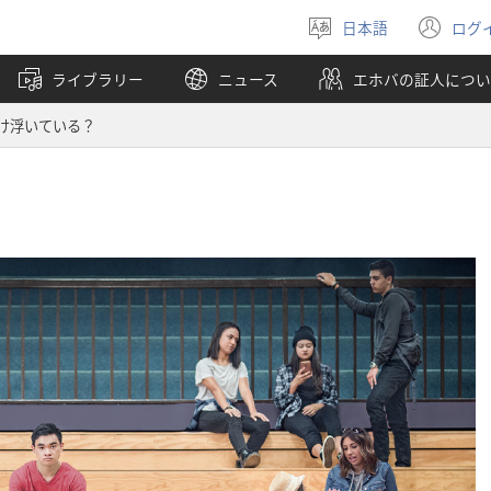
日本語
ログ
言
（
語
し
ライブラリー
ニュース
エホバの証人につい
を
い
選
タ
け浮いている？
ぶ
ブ
で
開
く