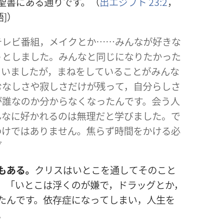
聖
書
にある
通
りです。（
出
エジプト 23:2
，
語
]）
テレビ
番
組
，メイクとか……みんなが
好
きな
うとしました。みんなと
同
じになりたかった
ていましたが，まねをしていることがみんな
むなしさや
寂
しさだけが
残
って，
自
分
らしさ
が
誰
なのか
分
からなくなったんです。
会
う
人
んなに
好
かれるのは
無
理
だと
学
びました。で
わけではありません。
焦
らず
時
間
をかける
必
ダ
もある。
クリスはいとこを
通
してそのこと
。「いとこは
浮
くのが
嫌
で，ドラッグとか，
たんです。
依
存
症
になってしまい，
人
生
を
。