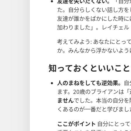
友
達
を
失
いたくない。
「
自
分
た。
自
分
らしくない
話
し
方
を
友
達
が
誰
かをばかにした
時
に
加
わりました」。レイチェル
考
えてみよう: あなたにとっ
か。みんなから
浮
かないよう
知
っておくといいこと
人
のまねをしても
逆
効
果
。
自
ます。20
歳
のブライアンは「
ません
でした。
本
当
の
自
分
を
くあるのが
一
番
だと
学
びまし
ここがポイント
自
分
にとって