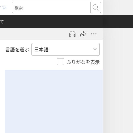
イン
新
検
索
て
言語を選ぶ
）
ふりがなを表示