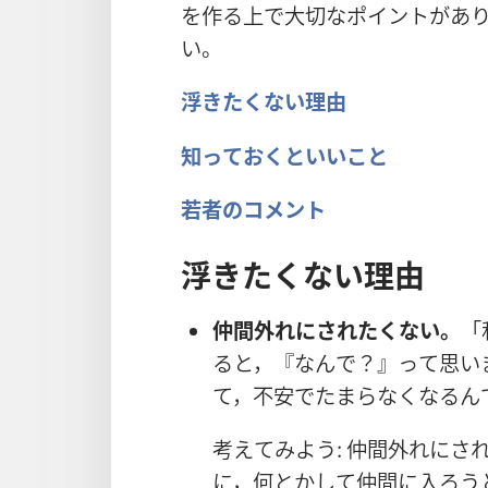
を
作
る
上
で
大
切
なポイントがあ
い。
浮
きたくない
理
由
知
っておくといいこと
若
者
のコメント
浮
きたくない
理
由
仲
間
外
れにされたくない。
「
ると，『なんで？』って
思
い
て，
不
安
でたまらなくなるん
考
えてみよう:
仲
間
外
れにさ
に，
何
とかして
仲
間
に
入
ろう