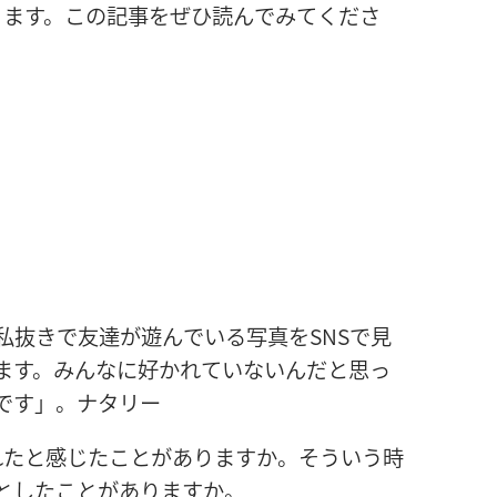
ります。この
記
事
をぜひ
読
んでみてくださ
私
抜
きで
友
達
が
遊
んでいる
写
真
をSNSで
見
ます。みんなに
好
かれていないんだと
思
っ
です」。ナタリー
れたと
感
じたことがありますか。そういう
時
としたことがありますか。