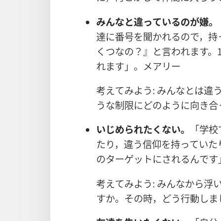
みんなと
違
っているのが
嫌
。
達
に
番
号
を
聞
かれるので，
持
くつなの？』と
言
われます。1
れます」。メアリー
考
えてみよう: みんなとは
違
うな
制
限
にどのように
向
き
合
いじめられたくない。
「
学
校
たり，
違
う
信
仰
を
持
っていた
のターゲットにされるんです
考
えてみよう: みんなから
浮
すか。その
時
，どう
行
動
しま