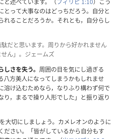
にと
述
べています。（
フィリピ 1:10
）こう
にとって
大
事
なのはどっちだろう。
自
分
と
られることだろうか。それとも，
自
分
らし
無
駄
だと
思
います。
周
りから
好
かれません
ません」。ジェームズ
らしさを
失
う。
周
囲
の
目
を
気
にし
過
ぎる
る
八
方
美
人
になってしまうかもしれませ
に
溶
け
込
むためなら，なりふり
構
わず
何
で
なり，まるで
操
り
人
形
でした」と
振
り
返
り
を
大
切
にしましょう。カメレオンのように
ください。「
皆
がしているから
自
分
もす