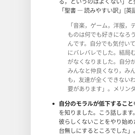
る，というのはよくない」と
「
聖
書
―
読
みやすい
訳
」[
英
「
音
楽
，ゲーム，
洋
服
，
ものは
何
でも
好
きになろ
んです。
自
分
でも
気
付
い
にバレバレでした。
結
局
がなくなりました。
自
分
みんなと
仲
良
くなり，み
も，
友
達
が
全
くできない
要
があります」。メリン
自
分
のモラルが
低
下
すること
を
知
りました。こう
話
します
彼
らしくないことをやり
始
め
台
無
しにするところでした」