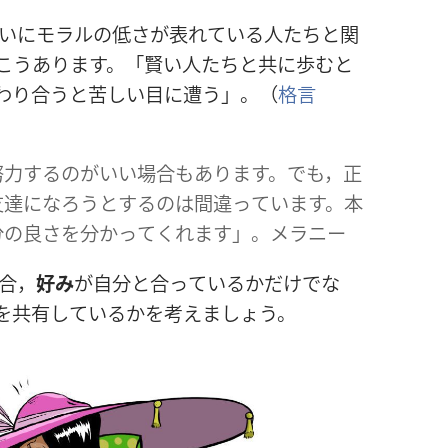
いにモラルの
低
さが
表
れている
人
たちと
関
こうあります。「
賢
い
人
たちと
共
に
歩
むと
わり
合
うと
苦
しい
目
に
遭
う」。（
格
言
努
力
するのがいい
場
合
もあります。でも，
正
友
達
になろうとするのは
間
違
っています。
本
分
の
良
さを
分
かってくれます」。メラニー
合
，
好
み
が
自
分
と
合
っているかだけでな
を
共
有
しているかを
考
えましょう。