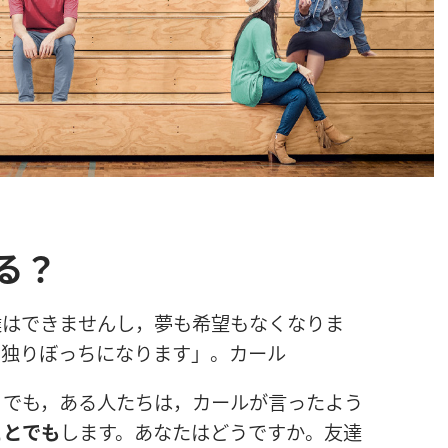
る？
達
はできませんし，
夢
も
希
望
もなくなりま
。
独
りぼっちになります」。カール
。でも，ある
人
たちは，カールが
言
ったよう
ことでも
します。あなたはどうですか。
友
達