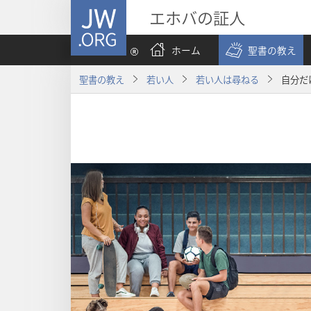
JW.ORG
エホバの証人
ホーム
聖書の教え
聖書の教え
若い人
若い人は尋ねる
自分だ