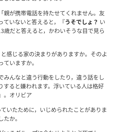
「
親
が
携
帯
電
話
を
持
たせてくれません。
友
っていないと
答
えると，『
うそでしょ？
い
3
歳
だと
答
えると，かわいそうな
目
で
見
ら
うと
感
じる
家
の
決
まりがありますか。そのよ
っていますか。
でみんなと
違
う
行
動
をしたり，
違
う
話
をし
りすると
嫌
われます。
浮
いている
人
は
格
好
」。オリビア
いていたために，いじめられたことがありま
したか。