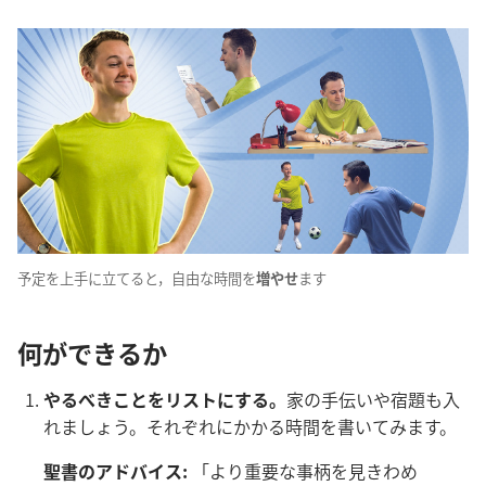
予
定
を
上
手
に
立
てると，
自
由
な
時
間
を
増
やせ
ます
何
ができるか
やるべきことをリストにする。
家
の
手
伝
いや
宿
題
も
入
れましょう。それぞれにかかる
時
間
を
書
いてみます。
聖
書
のアドバイス:
「より
重
要
な
事
柄
を
見
きわめ