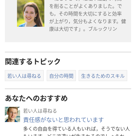
を
削
ることがよくありました。で
も，その
時
間
を
大
切
にすると
効
率
が
上
がり，
気
分
もよくなります。
健
康
は
大
切
です」。ブルックリン
関連するトピック
若い人は尋ねる
自分の時間
生きるためのスキル
あなたへのおすすめ
若い人は尋ねる
責任感がないと思われています
多くの自由を得ている人もいれば，そうでない人
もいます。どこで違いが生まれるのでしょうか。