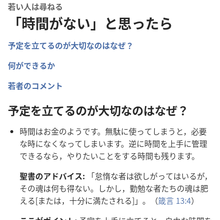
若い人は尋ねる
「時間がない」と思ったら
予
定
を
立
てるのが
大
切
なのはなぜ？
何
ができるか
若
者
のコメント
予
定
を
立
てるのが
大
切
なのはなぜ？
時
間
はお
金
のようです。
無
駄
に
使
ってしまうと，
必
要
な
時
になくなってしまいます。
逆
に
時
間
を
上
手
に
管
理
できるなら，やりたいことをする
時
間
も
残
ります。
聖
書
のアドバイス:
「
怠
惰
な
者
は
欲
しがってはいるが，
その
魂
は
何
も
得
ない。しかし，
勤
勉
な
者
たちの
魂
は
肥
える[または，
十
分
に
満
たされる]」。（
箴
言
13:4
）