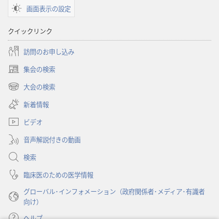
画面表示の設定
クイックリンク
訪問のお申し込み
集会の検索
（新
し
大会の検索
（新
い
し
新着情報
タ
い
ブ
ビデオ
タ
で
ブ
開
音声解説付きの動画
で
く）
開
検索
く）
臨床医のための医学情報
グローバル･インフォメーション（政府関係者･メディア･有識者
向け）
ヘルプ