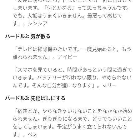
しまいます。『
何
とかなる』って
思
っちゃうんです。
でも，
大
抵
はうまくいきません。
最
悪
って
感
じで
す」。シンシア
ハードル2:
気
が
散
る
「テレビは
掃
除
機
みたいです。
一
度
見
始
めると，もう
離
れられません」。アイビー
「スマホを
見
ていると，
時
間
があっという
間
に
過
ぎて
いきます。バッテリーが
切
れない
限
り，やめられない
んです。そんな
自
分
が
嫌
になります」。マリー
ハードル3:
先
延
ばしにする
「
宿
題
とか，やらなきゃいけないことをなかなか
始
め
られません。ぎりぎりになるまで，どうでもいいこと
をしてしまいます。
予
定
がうまく
立
てられないんで
す」。ベス