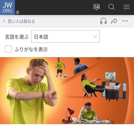
JW.ORG
ロ
サ
JW.ORG
メ
グ
イ
の
ニ
イ
若い人は尋ねる
ト
検
を
ン
の
索
表
（新
言語を選ぶ
言
示
し
語
い
ふりがなを表示
を
タ
変
ブ
え
で
る
開
く）