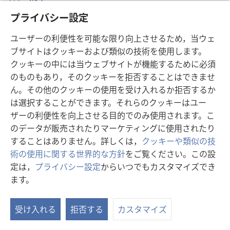
プライバシー設定
寄付
（新
ユーザーの利便性を可能な限り向上させるため，当ウェ
し
ブサイトはクッキーおよび類似の技術を使用します。
い
ものみの塔 オンライン・ライブラリー
（新
タ
クッキーの中には当ウェブサイトが機能するために必須
し
ブ
®
のものもあり，そのクッキーを拒否することはできませ
JW Hub
い
（新
で
ん。その他のクッキーの使用を受け入れるか拒否するか
タ
し
開
®
JW Library
は選択することができます。それらのクッキーはユー
ブ
い
く）
で
タ
ザーの利便性を向上させる目的でのみ使用されます。こ
®
Watchtower Library
開
ブ
のデータが販売されたりマーケティングに使用されたり
く）
で
することはありません。詳しくは，
クッキーや類似の技
開
術の使用に関する世界的な方針
をご覧ください。この設
く）
定は，
プライバシー設定
からいつでもカスタマイズでき
Copyright
© 2026 Watch Tower Bible and Tract Society of Pennsylvania.
ます。
利用規約
|
プライバシーに関する方針
|
プライバシー設定
受け入れる
拒否する
カスタマイズ