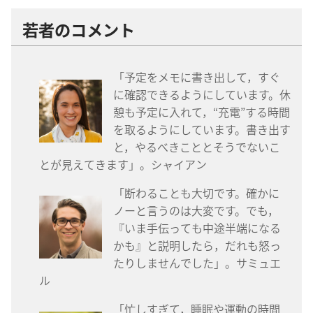
若
者
のコメント
「
予
定
をメモに
書
き
出
して，すぐ
に
確
認
できるようにしています。
休
憩
も
予
定
に
入
れて，“
充
電
”する
時
間
を
取
るようにしています。
書
き
出
す
と，やるべきこととそうでないこ
とが
見
えてきます」。シャイアン
「
断
わることも
大
切
です。
確
かに
ノーと
言
うのは
大
変
です。でも，
『いま
手
伝
っても
中
途
半
端
になる
かも』と
説
明
したら，だれも
怒
っ
たりしませんでした」。サミュエ
ル
「
忙
しすぎて，
睡
眠
や
運
動
の
時
間