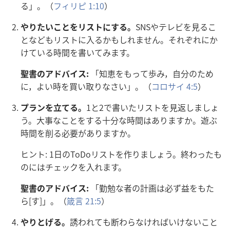
る」。（
フィリピ 1:10
）
やりたいことをリストにする。
SNSやテレビを
見
るこ
となどもリストに
入
るかもしれません。それぞれにか
けている
時
間
を
書
いてみます。
聖
書
のアドバイス:
「
知
恵
をもって
歩
み，
自
分
のため
に，よい
時
を
買
い
取
りなさい」。（
コロサイ 4:5
）
プランを
立
てる。
1と2で
書
いたリストを
見
返
しましょ
う。
大
事
なことをする
十
分
な
時
間
はありますか。
遊
ぶ
時
間
を
削
る
必
要
がありますか。
ヒント: 1
日
のToDoリストを
作
りましょう。
終
わったも
のにはチェックを
入
れます。
聖
書
のアドバイス:
「
勤
勉
な
者
の
計
画
は
必
ず
益
をもた
ら[す]」。（
箴
言
21:5
）
やりとげる。
誘
われても
断
わらなければいけないこと