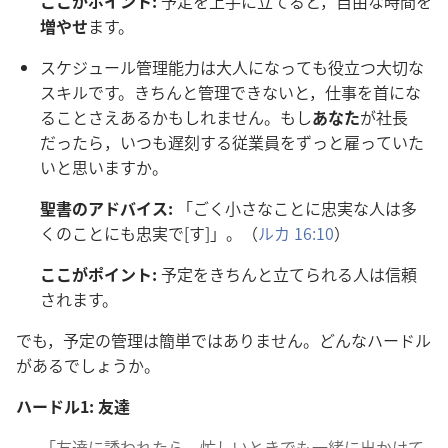
ここがポイント:
予
定
を
上
手
に
立
てると，
自
由
な
時
間
を
増
やせ
ます。
スケジュール
管
理
能
力
は
大人
になっても
役
立
つ
大
切
な
スキルです。きちんと
管
理
できないと，
仕
事
を
首
にな
ることさえあるかもしれません。もし
あなた
が
社
長
だったら，いつも
遅
刻
する
従
業
員
をずっと
雇
っていた
いと
思
いますか。
聖
書
のアドバイス:
「ごく
小
さなことに
忠
実
な
人
は
多
くのことにも
忠
実
で[す]」。（
ルカ 16:10
）
ここがポイント:
予
定
をきちんと
立
てられる
人
は
信
頼
されます。
でも，
予
定
の
管
理
は
簡
単
ではありません。どんなハードル
があるでしょうか。
ハードル1:
友
達
「
友
達
に
誘
われたら，
忙
しいときでも
一
緒
に
出
かけて