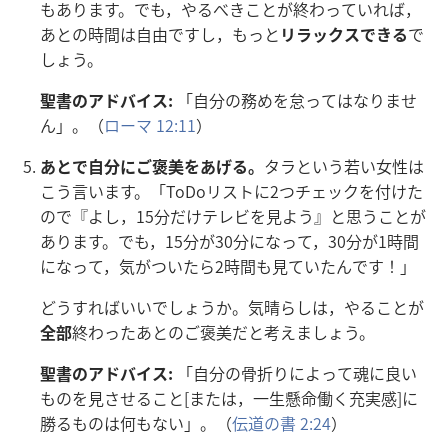
もあります。でも，やるべきことが
終
わっていれば，
あとの
時
間
は
自
由
ですし，もっと
リラックスできる
で
しょう。
聖
書
のアドバイス:
「
自
分
の
務
めを
怠
ってはなりませ
ん」。（
ローマ 12:11
）
あとで
自
分
にご
褒
美
をあげる。
タラという
若
い
女
性
は
こう
言
います。「ToDoリストに2つチェックを
付
けた
ので『よし，15
分
だけテレビを
見
よう』と
思
うことが
あります。でも，15
分
が30
分
になって，30
分
が1
時
間
になって，
気
がついたら2
時
間
も
見
ていたんです！」
どうすればいいでしょうか。
気
晴
らしは，やることが
全
部
終
わったあとのご
褒
美
だと
考
えましょう。
聖
書
のアドバイス:
「
自
分
の
骨
折
りによって
魂
に
良
い
ものを
見
させること[または，
一
生
懸
命
働
く
充
実
感
]に
勝
るものは
何
もない」。（
伝
道
の
書
2:24
）