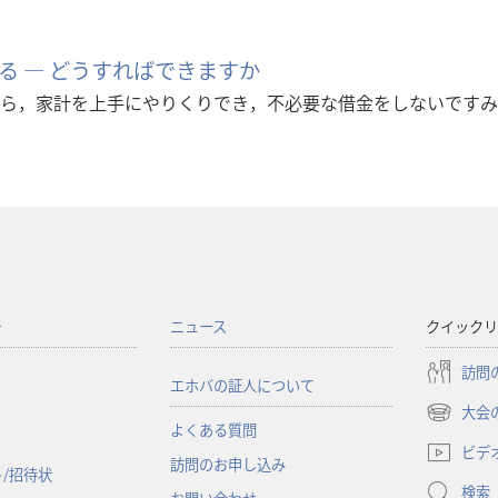
る ― どうすればできますか
ら，家計を上手にやりくりでき，不必要な借金をしないですみ
ー
ニュース
クイックリ
訪問
エホバの証人について
大会
（新
よくある質問
し
ビデ
訪問のお申し込み
い
/招待状
検索
タ