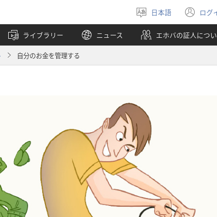
日本語
ログ
言
（
語
し
ライブラリー
ニュース
エホバの証人につい
を
い
選
タ
ト
自分のお金を管理する
ぶ
ブ
で
開
く