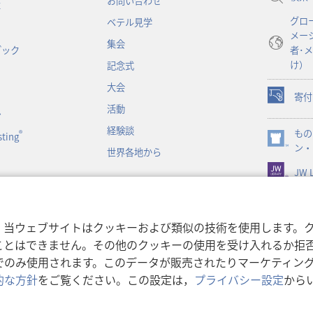
お問い合わせ
事
ブ
グロ
ベテル見学
で
メー
開
集会
ブック
者･
く）
け）
記念式
大会
寄付
（新
活動
ン
し
経験談
もの
い
®
ting
（新
ン・
タ
世界各地から
し
ブ
JW L
い
で
タ
開
ブ
く）
で
書朗読
，当ウェブサイトはクッキーおよび類似の技術を使用します。
開
ことはできません。その他のクッキーの使用を受け入れるか拒
く）
でのみ使用されます。このデータが販売されたりマーケティン
的な方針
をご覧ください。この設定は，
プライバシー設定
から
利用規約
|
プライバシーに関
r Bible and Tract Society of Pennsylvania.