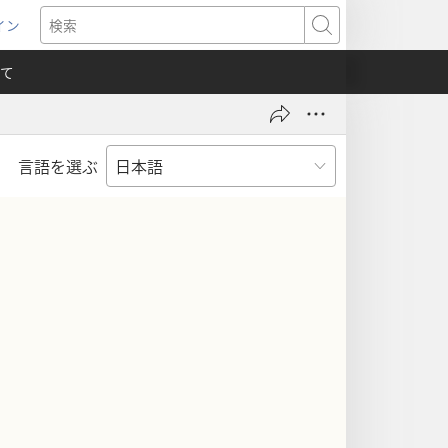
イン
新
検
索
て
言語を選ぶ
）