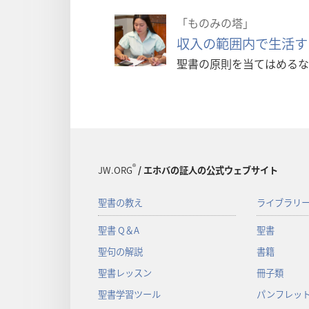
「ものみの塔」
収入の範囲内で生活す
聖書の原則を当てはめるな
®
JW.ORG
/ エホバの証人の公式ウェブサイト
聖書の教え
ライブラリ
聖書 Q＆A
聖書
聖句の解説
書籍
聖書レッスン
冊子類
聖書学習ツール
パンフレット