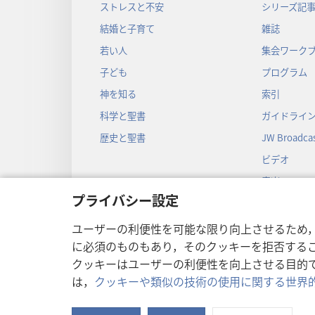
ストレスと不安
シリーズ記
結婚と子育て
雑誌
若い人
集会ワーク
子ども
プログラム
神を知る
索引
科学と聖書
ガイドライ
歴史と聖書
JW Broadcas
ビデオ
音楽
プライバシー設定
音声劇
劇形式の聖
ユーザーの利便性を可能な限り向上させるため
に必須のものもあり，そのクッキーを拒否する
クッキーはユーザーの利便性を向上させる目的
は，
クッキーや類似の技術の使用に関する世界
Copyright
© 2026 Watch Towe