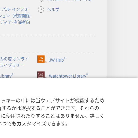
で
開
ーバル･インフォ
ヘルプ
く）
ション（政府関係
メディア･有識者向
みの塔 オンライ
®
JW Hub
（新
ライブラリー
し
®
®
ibrary
い
Watchtower Library
タ
ブ
で
クッキーの中には当ウェブサイトが機能するため
開
否するかは選択することができます。それらの
く）
グに使用されたりすることはありません。詳しく
いつでもカスタマイズできます。
する方針
|
プライバシー設定