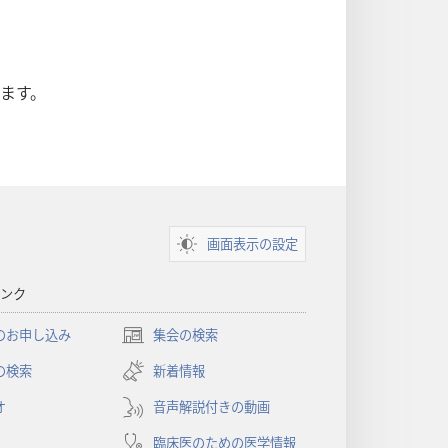
ます。
画面表示の設定
ンク
のお申し込み
集会の検索
（新
し
の検索
新着情報
い
オ
音声解説付きの動画
タ
ブ
臨床医のための医学情報