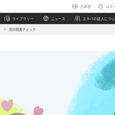
日本語
ログ
言
（
語
し
ライブラリー
ニュース
エホバの証人につい
を
い
選
タ
ト
恋の現実チェック
ぶ
ブ
で
開
く