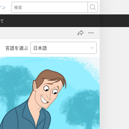
イン
新
検
索
て
言語を選ぶ
）