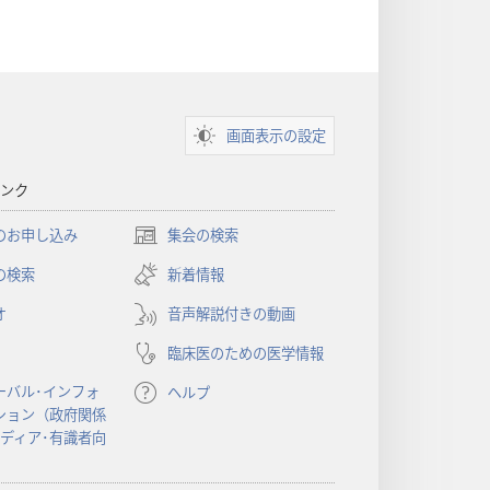
画面表示の設定
ンク
のお申し込み
集会の検索
（新
し
の検索
新着情報
い
オ
音声解説付きの動画
タ
ブ
臨床医のための医学情報
で
開
ーバル･インフォ
ヘルプ
く）
ション（政府関係
メディア･有識者向