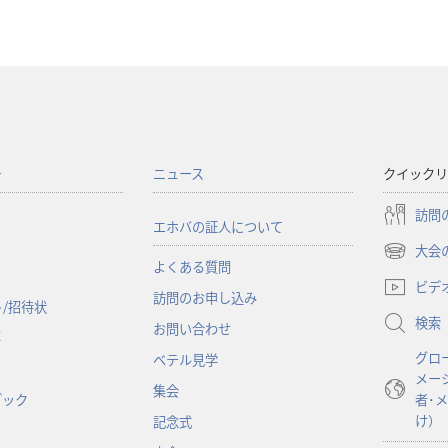
ー
ニュース
クイックリ
訪問
エホバの証人について
大会
（新
よくある質問
し
ビデ
訪問のお申し込み
い
/招待状
検索
タ
お問い合わせ
事
ブ
グロ
ベテル見学
で
メー
開
集会
ブック
者･
く）
け）
記念式