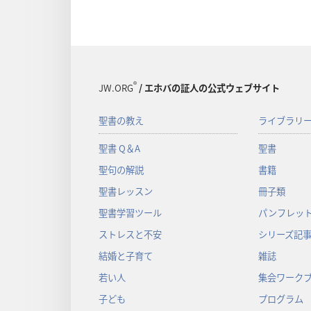
®
JW.ORG
/ エホバの証人の公式ウェブサイト
聖書の教え
ライブラリ
聖書 Q＆A
聖書
聖句の解説
書籍
聖書レッスン
冊子類
聖書学習ツール
パンフレット
ストレスと不安
シリーズ記
結婚と子育て
雑誌
若い人
集会ワーク
子ども
プログラム