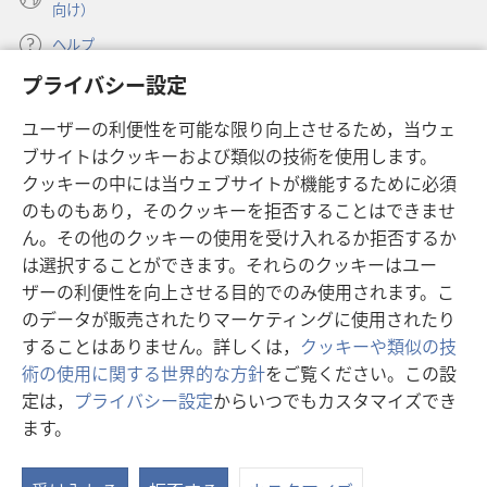
向け）
ヘルプ
プライバシー設定
寄付
（新
ユーザーの利便性を可能な限り向上させるため，当ウェ
し
ブサイトはクッキーおよび類似の技術を使用します。
い
ものみの塔 オンライン・ライブラリー
（新
タ
クッキーの中には当ウェブサイトが機能するために必須
し
ブ
®
のものもあり，そのクッキーを拒否することはできませ
JW Hub
い
（新
で
ん。その他のクッキーの使用を受け入れるか拒否するか
タ
し
開
®
JW Library
は選択することができます。それらのクッキーはユー
ブ
い
く）
で
タ
ザーの利便性を向上させる目的でのみ使用されます。こ
®
Watchtower Library
開
ブ
のデータが販売されたりマーケティングに使用されたり
く）
で
することはありません。詳しくは，
クッキーや類似の技
開
術の使用に関する世界的な方針
をご覧ください。この設
く）
定は，
プライバシー設定
からいつでもカスタマイズでき
Copyright
© 2026 Watch Tower Bible and Tract Society of Pennsylvania.
ます。
利用規約
|
プライバシーに関する方針
|
プライバシー設定