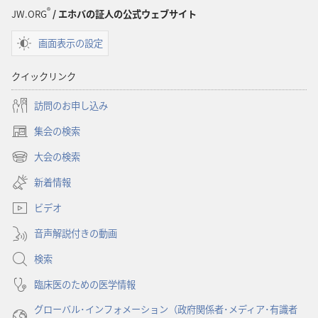
®
JW.ORG
/ エホバの証人の公式ウェブサイト
画面表示の設定
クイックリンク
訪問のお申し込み
集会の検索
（新
し
大会の検索
（新
い
し
新着情報
タ
い
ブ
ビデオ
タ
で
ブ
開
音声解説付きの動画
で
く）
開
検索
く）
臨床医のための医学情報
グローバル･インフォメーション（政府関係者･メディア･有識者