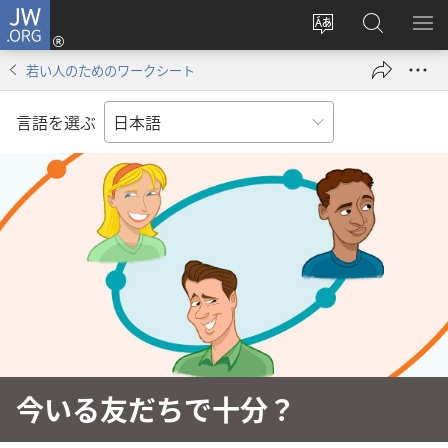
JW.ORG
ロ
サ
JW.ORG
メ
グ
イ
の
ニ
イ
若い人のためのワークシート
ト
検
を
ン
の
索
表
（新
言語を選ぶ
言
示
し
語
い
を
タ
変
ブ
え
で
る
開
く）
今いる友だちで十分？