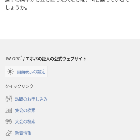
しょうか。
®
JW.ORG
/ エホバの証人の公式ウェブサイト
画面表示の設定
クイックリンク
訪問のお申し込み
集会の検索
（新
し
大会の検索
（新
い
し
新着情報
タ
い
ブ