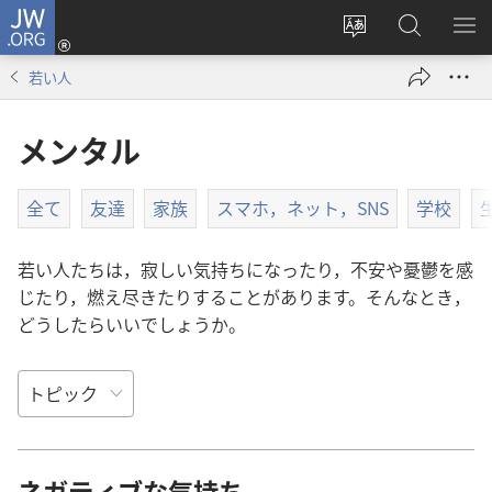
JW.ORG
ロ
サ
JW.ORG
メ
グ
イ
の
ニ
イ
若い人
ト
検
を
ン
の
索
表
（新
メンタル
言
示
し
語
い
を
タ
全て
友達
家族
スマホ，ネット，SNS
学校
変
ブ
え
で
若い人たちは，寂しい気持ちになったり，不安や憂鬱を感
る
開
じたり，燃え尽きたりすることがあります。そんなとき，
く）
どうしたらいいでしょうか。
ネガティブな気持ち