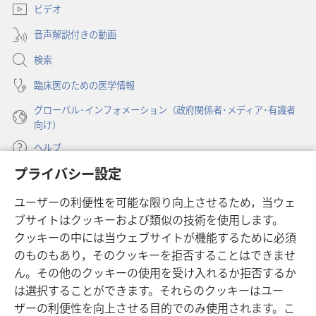
ビデオ
タ
で
ブ
開
音声解説付きの動画
で
く）
開
検索
く）
臨床医のための医学情報
グローバル･インフォメーション（政府関係者･メディア･有識者
向け）
ヘルプ
プライバシー設定
寄付
（新
ユーザーの利便性を可能な限り向上させるため，当ウェ
し
ブサイトはクッキーおよび類似の技術を使用します。
い
ものみの塔 オンライン・ライブラリー
（新
タ
クッキーの中には当ウェブサイトが機能するために必須
し
ブ
®
のものもあり，そのクッキーを拒否することはできませ
JW Hub
い
（新
で
ん。その他のクッキーの使用を受け入れるか拒否するか
タ
し
開
®
JW Library
は選択することができます。それらのクッキーはユー
ブ
い
く）
で
タ
ザーの利便性を向上させる目的でのみ使用されます。こ
®