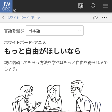
JW.ORG
ロ
サ
JW.ORG
メ
グ
イ
の
ニ
イ
ホワイトボード･アニメ
ト
検
を
ン
の
索
表
（新
言語を選ぶ
言
示
し
語
い
ホワイトボード･アニメ
を
タ
もっと自由がほしいなら
変
ブ
え
で
親に信頼してもらう方法を学べばもっと自由を得られるで
る
開
しょう。
く）