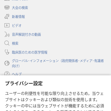
（新
し
大会の検索
（新
い
し
新着情報
タ
い
ブ
ビデオ
タ
で
ブ
開
音声解説付きの動画
で
く）
開
検索
く）
臨床医のための医学情報
グローバル･インフォメーション（政府関係者･メディア･有識者
向け）
ヘルプ
プライバシー設定
寄付
（新
ユーザーの利便性を可能な限り向上させるため，当ウェ
し
ブサイトはクッキーおよび類似の技術を使用します。
い
ものみの塔 オンライン・ライブラリー
（新
タ
クッキーの中には当ウェブサイトが機能するために必須
し
ブ
®