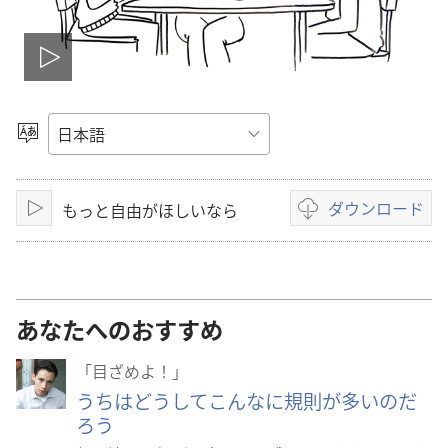
ビ
デ
言
語
オ
を
選
ダウンロード
もっと自由がほしいなら
を
再
ビ
択
生
デ
再
オ
の
生
ダ
あなたへのおすすめ
ウ
ン
「目ざめよ！」
ロー
うちはどうしてこんなに規則が多いのだ
ド
ろう
オ