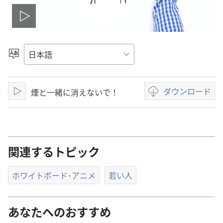
ビ
デ
言
語
オ
を
選
ダウンロード
煙と一緒に消えないで！
を
再
ビ
択
生
デ
再
オ
の
生
ダ
関連するトピック
ウ
ン
ホワイトボード･アニメ
若い人
ロー
ド
オ
あなたへのおすすめ
プ