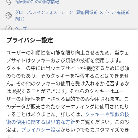
臨床医のための医学情報
グローバル･インフォメーション（政府関係者･メディア･有識者
向け）
ヘルプ
プライバシー設定
寄付
（新
ユーザーの利便性を可能な限り向上させるため，当ウェ
し
ブサイトはクッキーおよび類似の技術を使用します。
い
ものみの塔 オンライン・ライブラリー
（新
タ
クッキーの中には当ウェブサイトが機能するために必須
し
ブ
®
のものもあり，そのクッキーを拒否することはできませ
JW Hub
い
（新
で
ん。その他のクッキーの使用を受け入れるか拒否するか
タ
し
開
®
JW Library
は選択することができます。それらのクッキーはユー
ブ
い
く）
で
タ
ザーの利便性を向上させる目的でのみ使用されます。こ
®
Watchtower Library
開
ブ
のデータが販売されたりマーケティングに使用されたり
く）
で
することはありません。詳しくは，
クッキーや類似の技
開
術の使用に関する世界的な方針
をご覧ください。この設
く）
定は，
プライバシー設定
からいつでもカスタマイズでき
Copyright
© 2026 Watch Tower Bible and Tract Society of Pennsylvania.
ます。