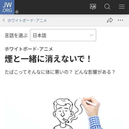
JW.ORG
ロ
サ
JW.ORG
メ
グ
イ
の
ニ
イ
ホワイトボード･アニメ
ト
検
を
ン
の
索
表
（新
言語を選ぶ
言
示
し
語
い
ホワイトボード･アニメ
を
タ
煙と一緒に消えないで！
変
ブ
え
で
たばこってそんなに体に悪いの？ どんな影響がある？
る
開
く）