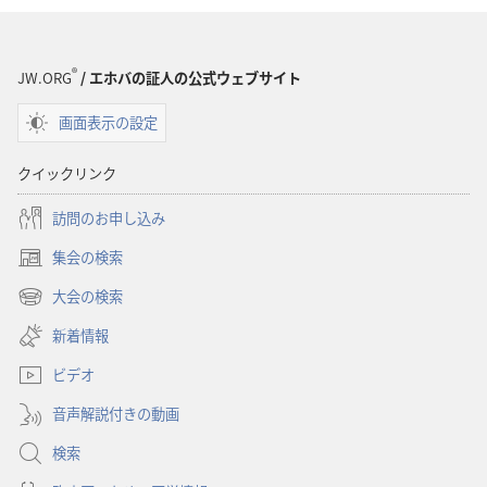
®
JW.ORG
/ エホバの証人の公式ウェブサイト
画面表示の設定
クイックリンク
訪問のお申し込み
集会の検索
（新
し
大会の検索
（新
い
し
新着情報
タ
い
ブ
ビデオ
タ
で
ブ
開
音声解説付きの動画
で
く）
開
検索
く）