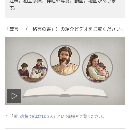
注
釈
，
相
互
参
照
，
挿
絵
や
写
真
，
動
画
，
地
図
がありま
す。
「
箴
言
」（「
格
言
の
書
」）の
紹
介
ビデオをご
覧
ください。
ビ
デ
「
固
い
友
情
で
結
ばれた
2人
」という
記
事
をご
覧
ください。
a