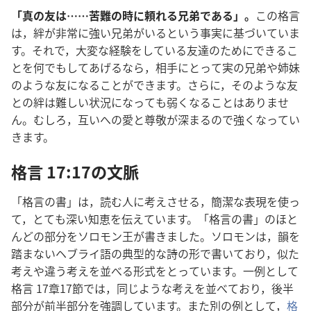
「
真
の
友
は……
苦
難
の
時
に
頼
れる
兄
弟
である」。
この
格
言
は，
絆
が
非
常
に
強
い
兄
弟
がいるという
事
実
に
基
づいていま
す。それで，
大
変
な
経
験
をしている
友
達
のためにできるこ
とを
何
でもしてあげるなら，
相
手
にとって
実
の
兄
弟
や
姉
妹
のような
友
になることができます。さらに，そのような
友
との
絆
は
難
しい
状
況
になっても
弱
くなることはありませ
ん。むしろ，
互
いへの
愛
と
尊
敬
が
深
まるので
強
くなってい
きます。
格
言
17:17の
文
脈
「
格
言
の
書
」は，
読
む
人
に
考
えさせる，
簡
潔
な
表
現
を
使
っ
て，とても
深
い
知
恵
を
伝
えています。「
格
言
の
書
」のほと
んどの
部
分
をソロモン
王
が
書
きました。ソロモンは，
韻
を
踏
まないヘブライ
語
の
典
型
的
な
詩
の
形
で
書
いており，
似
た
考
えや
違
う
考
えを
並
べる
形
式
をとっています。
一
例
として
格
言
17
章
17
節
では，
同
じような
考
えを
並
べており，
後
半
部
分
が
前
半
部
分
を
強
調
しています。また
別
の
例
として，
格