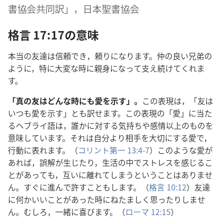
書
協
会
共
同
訳
」，
日
本
聖
書
協
会
格
言
17:17の
意
味
本
当
の
友
達
は
信
頼
でき，
頼
りになります。
仲
の
良
い
兄
弟
の
ように，
特
に
大
変
な
時
に
親
身
になって
支
え
続
けてくれま
す。
「
真
の
友
はどんな
時
にも
愛
を
示
す」。
この
表
現
は，「
友
は
いつも
愛
を
示
す」とも
訳
せます。この
表
現
の「
愛
」に
当
た
るヘブライ
語
は，
誰
かに
対
する
気
持
ちや
感
情
以
上
のものを
意
味
しています。それは
自
分
より
相
手
を
大
切
にする
愛
で，
行
動
に
表
れます。（
コリント
第
一
13:4-7
）このような
愛
が
あれば，
誤
解
が
生
じたり，
生
活
の
中
でストレスを
感
じるこ
とがあっても，
互
いに
離
れてしまうということはありませ
ん。すぐに
進
んで
許
すこともします。（
格
言
10:12
）
友
達
に
何
かいいことがあった
時
にねたましく
思
ったりしませ
ん。むしろ，
一
緒
に
喜
びます。（
ローマ 12:15
）