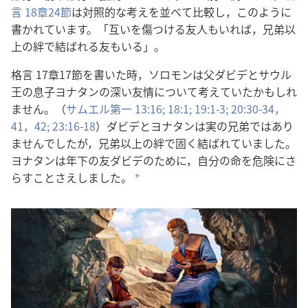
言
18
章
24
節
は
対
照
的
な
考
えを
並
べて
比
較
し，このように
書
かれています。「
互
いを
傷
つける
友
人
もいれば，
兄
弟
以
上
の
絆
で
結
ばれる
友
もいる」。
格
言
17
章
17
節
を
書
いた
時
，ソロモンは
父
ダビデとサウル
王
の
息子
ヨナタンの
深
い
友
情
について
考
えていたかもしれ
ません。（
サムエル
第
一
13:16;
18:1;
19:1-3;
20:30-34，
41，42;
23:16-18
）ダビデとヨナタンは
実
の
兄
弟
ではあり
ませんでしたが，
兄
弟
以
上
の
絆
で
固
く
結
ばれていました。
ヨナタンは
年
下
の
友
ダビデのために，
自
分
の
命
を
危
険
にさ
らすことさえしました。
a