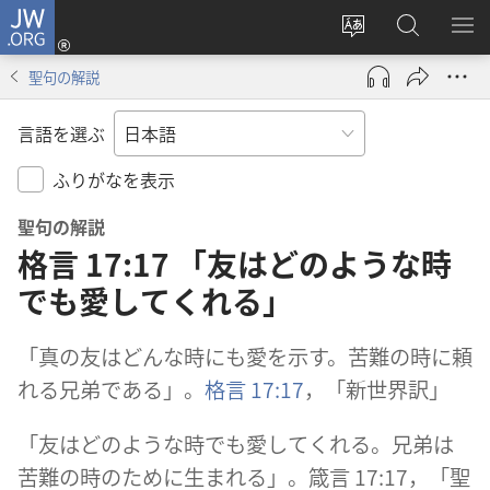
JW.ORG
ロ
サ
JW.ORG
メ
グ
イ
の
ニ
イ
聖句の解説
ト
検
を
ン
の
索
表
（新
言語を選ぶ
言
示
し
語
い
ふりがなを表示
を
タ
聖句の解説
変
ブ
格言 17:17 「友はどのような時
え
で
る
開
でも愛してくれる」
く）
「
真
の
友
はどんな
時
にも
愛
を
示
す。
苦
難
の
時
に
頼
れる
兄
弟
である」。
格
言
17:17
，「
新
世
界
訳
」
「
友
はどのような
時
でも
愛
してくれる。
兄
弟
は
苦
難
の
時
のために
生
まれる」。
箴
言
17:17，「
聖