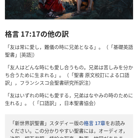
格
言
17:17の
他
の
訳
「
友
は
常
に
愛
し，
難
儀
の
時
に
兄
弟
となる」。（「
基
礎
英
語
聖
書
」[
英
語
]）
「
友
人
はどんな
時
にも
愛
し
合
うもの。
兄
弟
は
苦
しみを
分
か
ち
合
うために
生
まれる」。（「
聖
書
原
文
校
訂
による
口
語
訳
」，フランシスコ
会
聖
書
研
究
所
訳
注
）
「
友
はいずれの
時
にも
愛
する，
兄
弟
はなやみの
時
のために
生
れる」。（「
口
語
訳
」，
日
本
聖
書
協
会
）
「
新
世
界
訳
聖
書
」スタディー
版
の
格
言
17
章
をお
読
み
ください。この
分
かりやすい
聖
書
には，オーディオ，