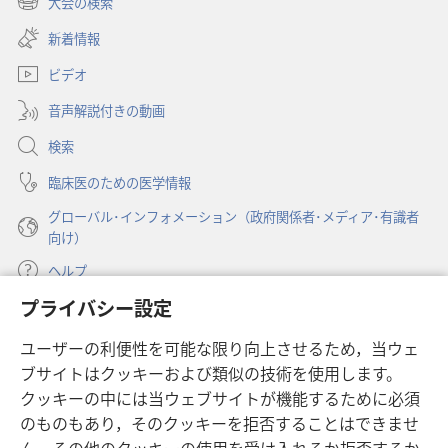
大会の検索
（新
い
し
新着情報
タ
い
ブ
ビデオ
タ
で
ブ
開
音声解説付きの動画
で
く）
開
検索
く）
臨床医のための医学情報
グローバル･インフォメーション（政府関係者･メディア･有識者
向け）
ヘルプ
プライバシー設定
寄付
（新
ユーザーの利便性を可能な限り向上させるため，当ウェ
し
ブサイトはクッキーおよび類似の技術を使用します。
い
ものみの塔 オンライン・ライブラリー
（新
タ
クッキーの中には当ウェブサイトが機能するために必須
し
ブ
®
のものもあり，そのクッキーを拒否することはできませ
JW Hub
い
（新
で