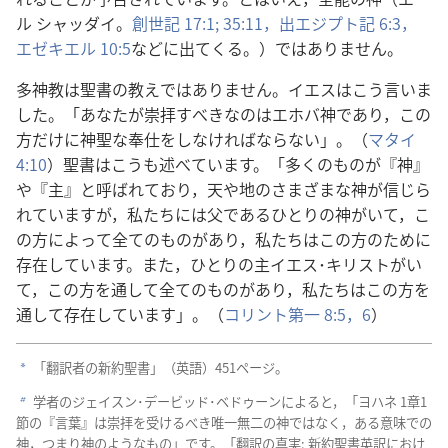
ル シャッダイ。
創
世
記
17:1;
35:11，
出
エジプト
記
6:3，
エゼキエル 10:5
などに
出
てくる。）ではありません。
多
神
教
は
聖
書
の
教
えではありません。イエスはこう
言
いま
した。「あなたが
崇
拝
すべきなのはエホバ
神
であり，この
方
だけに
神
聖
な
奉
仕
をしなければならない」。（
マタイ
4:10
）
聖
書
はこうも
述
べています。「
多
くのものが『
神
』
や『
主
』と
呼
ばれており，
天
や
地
のさまざまな
神
が
信
じら
れていますが，
私
たちには
父
であるひとりの
神
がいて，こ
の
方
によって
全
てのものがあり，
私
たちはこの
方
のために
存
在
しています。また，ひとりの
主
イエス･キリストがい
て，この
方
を
通
して
全
てのものがあり，
私
たちはこの
方
を
通
して
存
在
しています」。（
コリント
第
一
8:5，6
）
「
翻
訳
者
の
新
約
聖
書
」（
英
語
）451ページ。
a
学
者
のジェイスン･デービッド･ベドゥーンによると，「ヨハネ 1
章
1
b
節
の『
言
葉
』は
崇
拝
を
受
けるべき
唯
一
無
二
の
神
ではなく，ある
意
味
での
神
，つまり
神
のようなもの」です。「
翻
訳
の
真
実
:
新
約
聖
書
英
訳
におけ