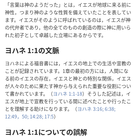
「
言
葉
は
神
のようだった」とは，イエスが
地
球
に
来
る
前
に
神
性
，つまり
神
のような
性
質
を
備
えていたことを
表
してい
ます。イエスがそのように
呼
ばれているのは，イエスが
神
の
代
弁
者
であり，
他
の
全
てのものの
創
造
の
際
に
神
に
用
いら
れた
初
子
として
卓
越
した
立
場
にあるからです。
ヨハネ 1:1の
文
脈
ヨハネによる
福
音
書
には，イエスの
地
上
での
生
活
や
宣
教
の
ことが
記
録
されています。1
章
の
最
初
の
方
には，
人
間
にな
る
前
のイエスの
存
在
，イエスと
神
との
特
別
な
関
係
，イエス
が
人
々
のために
果
たす
神
から
与
えられた
重
要
な
役
割
につい
て
書
かれています。（
ヨハネ 1:1-18
）そうした
記
述
は，イ
エスが
地
上
で
宣
教
を
行
っている
間
に
述
べたことや
行
ったこ
とを
理
解
する
助
けになります。（
ヨハネ 3:16;
6:38;
12:49，50;
14:28;
17:5
）
ヨハネ 1:1についての
誤
解