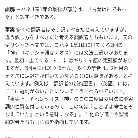
誤
解
ヨハネ 1
章
1
節
の
最
後
の
部
分
は，「
言
葉
は
神
であっ
た」と
訳
すべきである。
事
実
多
くの
翻
訳
者
はそう
訳
すべきだと
考
えていますが，
違
う
訳
し
方
をすべきだと
考
える
翻
訳
者
たちもいます。
元
の
ギリシャ
語
本
文
では，ヨハネ 1
章
1
節
に
出
てくる2
回
の
「
神
」（ギリシャ
語
はテオス）には
文
法
上
違
いがありま
す。
最
初
に
出
てくる「
神
」にはギリシャ
語
の
定
冠
詞
があり
ますが，2
回
目
にはありません。
多
くの
学
者
は，2
回
目
の
テオスに
定
冠
詞
が
付
いていないことには
意
味
がある，と
考
えています。
例
えば「
翻
訳
者
の
新
約
聖
書
」（
英
語
）には，
ここに
冠
詞
がないことについてこう
述
べられています。
「
事
実
上
，それはセオス（
神
）のこの
二
度
目
の
用
法
に
形
容
詞
的
性
質
を
付
しているので，この
句
は『ことばは
神
性
をそ
なえていた』という
意
味
になる」。
他
の
学
者
や
聖
書
a
b
翻
訳
者
たちも
同
じ
点
を
指
摘
しています。