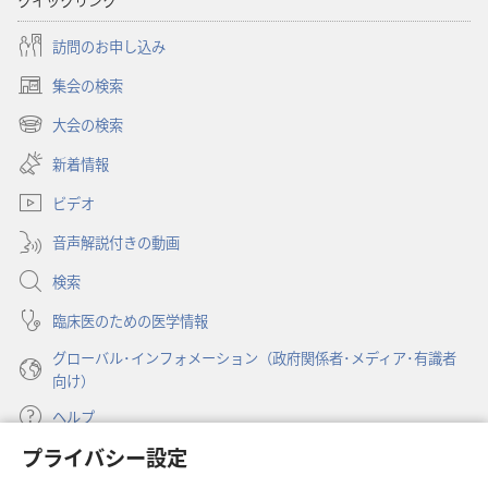
クイックリンク
訪問のお申し込み
集会の検索
（新
し
大会の検索
（新
い
し
新着情報
タ
い
ブ
ビデオ
タ
で
ブ
開
音声解説付きの動画
で
く）
開
検索
く）
臨床医のための医学情報
グローバル･インフォメーション（政府関係者･メディア･有識者
向け）
ヘルプ
プライバシー設定
寄付
（新