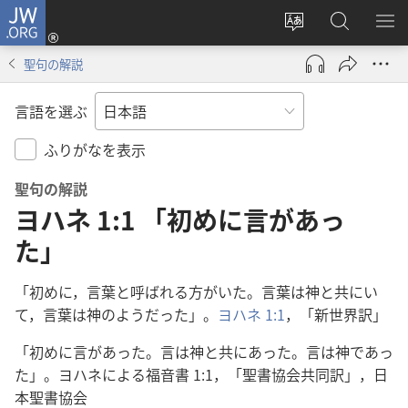
JW.ORG
ロ
サ
JW.ORG
メ
グ
イ
の
ニ
イ
聖句の解説
ト
検
を
ン
の
索
表
（新
言語を選ぶ
言
示
し
語
い
ふりがなを表示
を
タ
聖句の解説
変
ブ
ヨハネ 1:1 「初めに言があっ
え
で
る
開
た」
く）
「
初
めに，
言
葉
と
呼
ばれる
方
がいた。
言
葉
は
神
と
共
にい
て，
言
葉
は
神
のようだった」。
ヨハネ 1:1
，「
新
世
界
訳
」
「
初
めに
言
があった。
言
は
神
と
共
にあった。
言
は
神
であっ
た」。ヨハネによる
福
音
書
1:1，「
聖
書
協
会
共
同
訳
」，
日
本
聖
書
協
会