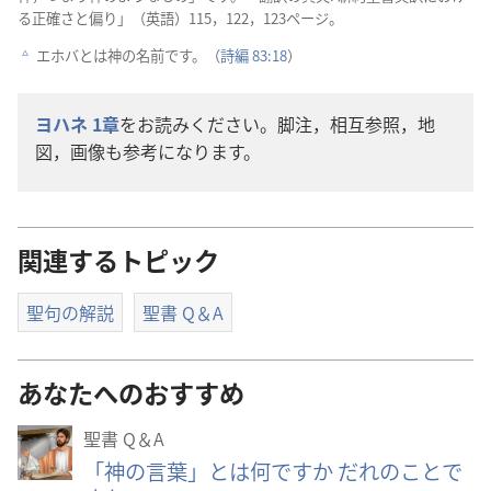
る
正
確
さと
偏
り」（
英
語
）115，122，123ページ。
エホバとは
神
の
名
前
です。（
詩
編
83:18
）
c
ヨハネ 1
章
をお
読
みください。
脚
注
，
相
互
参
照
，
地
図
，
画
像
も
参
考
になります。
関連するトピック
聖句の解説
聖書 Q＆A
あなたへのおすすめ
聖書 Q＆A
「神の言葉」とは何ですか だれのことで