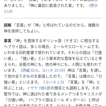
ありました。「
神
に
最
初
に
創
造
された
者
」です。（
啓
示
3:14
）
誤
解
「
言
葉
」が「
神
」と
呼
ばれているのだから，
複
数
の
神
を
崇
拝
してもよい。
事
実
「
神
」を
意
味
するギリシャ
語
（テオス）に
相
当
する
ヘブライ
語
は，
多
くの
場
合
，エールやエローヒームです。
いわゆる
旧
約
聖
書
で
使
われています。それらの
語
は「
力
強
い
者
」，「
強
い
者
」という
基
本
的
な
意
味
を
伝
えていると
考
えられ，
全
能
の
神
にも，
他
の
神
々
にも，
人
間
にも
使
われて
います。（
詩
編
82:6。
ヨハネ 10:34
）
神
は「
言
葉
」を
通
し
て
他
の
全
てのものを
創
造
したので，「
言
葉
」は
確
かに「
力
強
い
者
」といえます。（
ヨハネ 1:3
）「
言
葉
」を「
神
」と
呼
ぶことは，
イザヤ 9
章
6
節
の
預
言
とも
調
和
します。その
聖
句
では，
神
に
選
ばれた
者
であるメシアつまりキリストが
「
力
強
い
神
」（ヘブライ
語
はエール ギッボール）と
呼
ば
れることが
予
告
されています。とはいえ，
全
能
の
神
（エー