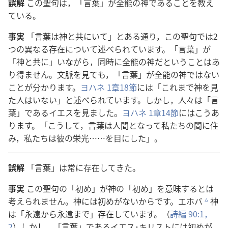
誤
解
この
聖
句
は，「
言
葉
」が
全
能
の
神
であることを
教
え
ている。
事
実
「
言
葉
は
神
と
共
にいて」とある
通
り，この
聖
句
では2
つの
異
なる
存
在
について
述
べられています。「
言
葉
」が
「
神
と
共
に」いながら，
同
時
に
全
能
の
神
だということはあ
り
得
ません。
文
脈
を
見
ても，「
言
葉
」が
全
能
の
神
ではない
ことが
分
かります。
ヨハネ 1
章
18
節
には「これまで
神
を
見
た
人
はいない」と
述
べられています。しかし，
人
々
は「
言
葉
」であるイエスを
見
ました。
ヨハネ 1
章
14
節
にはこうあ
ります。「こうして，
言
葉
は
人
間
となって
私
たちの
間
に
住
み，
私
たちは
彼
の
栄
光
……を
目
にした」。
誤
解
「
言
葉
」は
常
に
存
在
してきた。
事
実
この
聖
句
の「
初
め」が
神
の「
初
め」を
意
味
するとは
考
えられません。
神
には
初
めがないからです。エホバ
神
c
は「
永
遠
から
永
遠
まで」
存
在
しています。（
詩
編
90:1，
2
）しかし，「
言
葉
」であるイエス･キリストには
初
めが