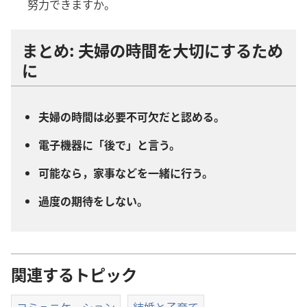
努
力
できますか。
まとめ:
夫
婦
の
時
間
を
大
切
にするため
に
夫
婦
の
時
間
は
必
要
不
可
欠
だと
認
める。
電
子
機
器
に「
後
で」と
言
う。
可
能
なら，
家
事
などを
一
緒
に
行
う。
過
度
の
期
待
をしない。
関連するトピック
コミュニケーション
結婚と子育て