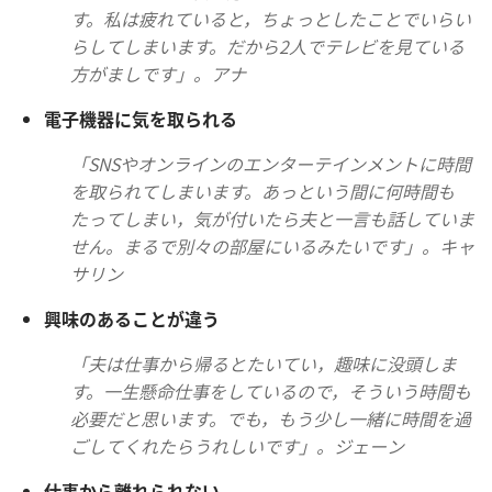
す。
私
は
疲
れていると，ちょっとしたことでいらい
らしてしまいます。だから
2人
でテレビを
見
ている
方
がましです」。アナ
電
子
機
器
に
気
を
取
られる
「SNSやオンラインのエンターテインメントに
時
間
を
取
られてしまいます。あっという
間
に
何
時
間
も
たってしまい，
気
が
付
いたら
夫
と
一
言
も
話
していま
せん。まるで
別
々
の
部
屋
にいるみたいです」。キャ
サリン
興
味
のあることが
違
う
「
夫
は
仕
事
から
帰
るとたいてい，
趣
味
に
没
頭
しま
す。
一
生
懸
命
仕
事
をしているので，そういう
時
間
も
必
要
だと
思
います。でも，もう
少
し
一
緒
に
時
間
を
過
ごしてくれたらうれしいです」。ジェーン
仕
事
から
離
れられない