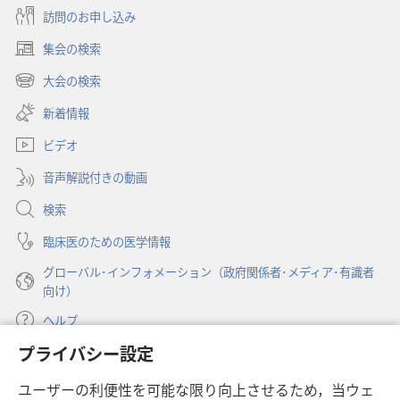
訪問のお申し込み
集会の検索
（新
し
大会の検索
（新
い
し
新着情報
タ
い
ブ
ビデオ
タ
で
ブ
開
音声解説付きの動画
で
く）
開
検索
く）
臨床医のための医学情報
グローバル･インフォメーション（政府関係者･メディア･有識者
向け）
ヘルプ
プライバシー設定
寄付
（新
ユーザーの利便性を可能な限り向上させるため，当ウェ
し