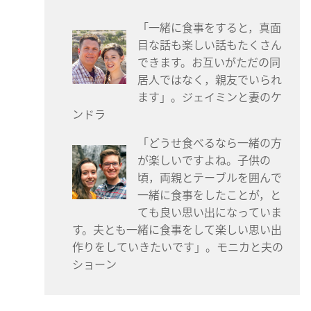
「
一
緒
に
食
事
をすると，
真
面
目
な
話
も
楽
しい
話
もたくさん
できます。お
互
いがただの
同
居
人
ではなく，
親
友
でいられ
ます」。ジェイミンと
妻
のケ
ンドラ
「どうせ
食
べるなら
一
緒
の
方
が
楽
しいですよね。
子
供
の
頃
，
両
親
とテーブルを
囲
んで
一
緒
に
食
事
をしたことが，と
ても
良
い
思
い
出
になっていま
す。
夫
とも
一
緒
に
食
事
をして
楽
しい
思
い
出
作
りをしていきたいです」。モニカと
夫
の
ショーン