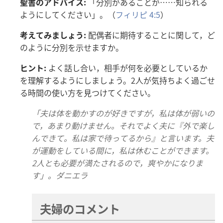
聖
書
のアドバイス:
「
分
別
があることが……
知
られる
ようにしてください」。（
フィリピ 4:5
）
考
えてみましょう:
配
偶
者
に
期
待
することに
関
して，ど
のように
分
別
を
示
せますか。
ヒント:
よく
話
し
合
い，
相
手
が
何
を
必
要
としているか
を
理
解
するようにしましょう。
2人
が
気
持
ちよく
過
ごせ
る
時
間
の
使
い
方
を
見
つけてください。
「
夫
は
体
を
動
かすのが
好
きですが，
私
は
体
が
弱
いの
で，あまり
動
けません。それでよく
夫
に『
外
で
楽
し
んできて。
私
は
家
で
待
ってるから』と
言
います。
夫
が
運
動
をしている
間
に，
私
は
休
むことができます。
2人
とも
必
要
が
満
たされるので，
爽
やかになりま
す」。ダニエラ
夫
婦
のコメント