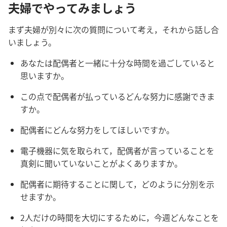
夫
婦
でやってみましょう
まず
夫
婦
が
別
々
に
次
の
質
問
について
考
え，それから
話
し
合
いましょう。
あなたは
配
偶
者
と
一
緒
に
十
分
な
時
間
を
過
ごしていると
思
いますか。
この
点
で
配
偶
者
が
払
っているどんな
努
力
に
感
謝
できま
すか。
配
偶
者
にどんな
努
力
をしてほしいですか。
電
子
機
器
に
気
を
取
られて，
配
偶
者
が
言
っていることを
真
剣
に
聞
いていないことがよくありますか。
配
偶
者
に
期
待
することに
関
して，どのように
分
別
を
示
せますか。
2人
だけの
時
間
を
大
切
にするために，
今
週
どんなことを