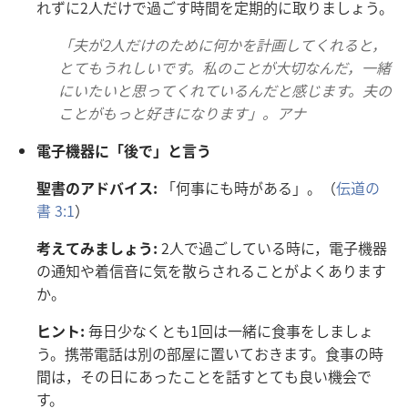
れずに
2人
だけで
過
ごす
時
間
を
定
期
的
に
取
りましょう。
「
夫
が
2人
だけのために
何
かを
計
画
してくれると，
とてもうれしいです。
私
のことが
大
切
なんだ，
一
緒
にいたいと
思
ってくれているんだと
感
じます。
夫
の
ことがもっと
好
きになります」。アナ
電
子
機
器
に「
後
で」と
言
う
聖
書
のアドバイス:
「
何
事
にも
時
がある」。（
伝
道
の
書
3:1
）
考
えてみましょう:
2人
で
過
ごしている
時
に，
電
子
機
器
の
通
知
や
着
信
音
に
気
を
散
らされることがよくあります
か。
ヒント:
毎
日
少
なくとも1
回
は
一
緒
に
食
事
をしましょ
う。
携
帯
電
話
は
別
の
部
屋
に
置
いておきます。
食
事
の
時
間
は，その
日
にあったことを
話
すとても
良
い
機
会
で
す。