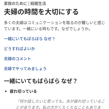
家族のために | 結婚生活
夫婦の時間を大切にする
多
くの
夫
婦
はコミュニケーションを
取
るのが
難
しいと
感
じ
ています。
一
緒
にいる
時
もです。なぜでしょうか。
一
緒
にいてもばらばら なぜ？
どうすればよいか
夫
婦
のコメント
夫
婦
でやってみましょう
一
緒
にいてもばらばら なぜ？
疲
れ
切
っている
「
何
か
話
したいと
思
っても，
夫
が
疲
れ
切
っているこ
とがあります。
私
の
方
がくたくたなこともありま