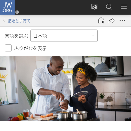
JW.ORG
ロ
サ
JW.ORG
メ
グ
イ
の
ニ
イ
結婚と子育て
ト
検
を
ン
の
索
表
（新
言語を選ぶ
言
示
し
語
い
ふりがなを表示
を
タ
変
ブ
え
で
る
開
く）