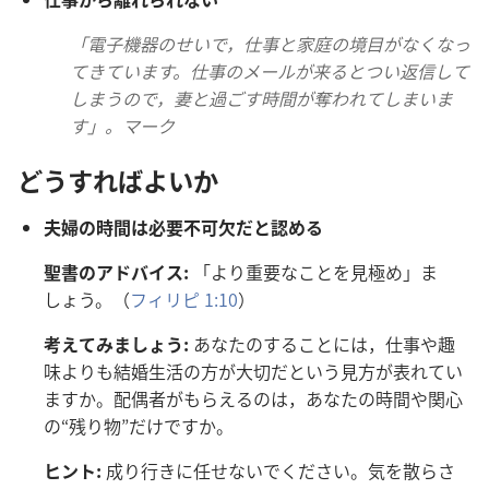
「
電
子
機
器
のせいで，
仕
事
と
家
庭
の
境
目
がなくなっ
てきています。
仕
事
のメールが
来
るとつい
返
信
して
しまうので，
妻
と
過
ごす
時
間
が
奪
われてしまいま
す」。マーク
どうすればよいか
夫
婦
の
時
間
は
必
要
不
可
欠
だと
認
める
聖
書
のアドバイス:
「より
重
要
なことを
見
極
め」ま
しょう。（
フィリピ 1:10
）
考
えてみましょう:
あなたのすることには，
仕
事
や
趣
味
よりも
結
婚
生
活
の
方
が
大
切
だという
見
方
が
表
れてい
ますか。
配
偶
者
がもらえるのは，あなたの
時
間
や
関
心
の“
残
り
物
”だけですか。
ヒント:
成
り
行
きに
任
せないでください。
気
を
散
らさ