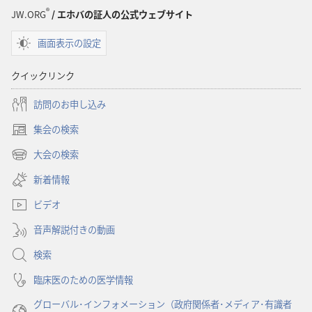
®
JW.ORG
/ エホバの証人の公式ウェブサイト
画面表示の設定
クイックリンク
訪問のお申し込み
集会の検索
（新
し
大会の検索
（新
い
し
新着情報
タ
い
ブ
ビデオ
タ
で
ブ
開
音声解説付きの動画
で
く）
開
検索
く）
臨床医のための医学情報
グローバル･インフォメーション（政府関係者･メディア･有識者