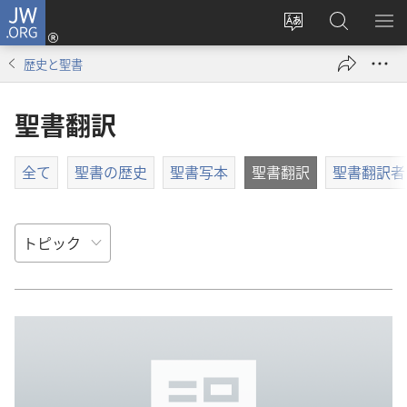
JW.ORG
ロ
サ
JW.ORG
メ
グ
イ
の
ニ
イ
歴史と聖書
ト
検
を
ン
の
索
表
（新
聖書翻訳
言
示
し
語
い
を
タ
全て
聖書の歴史
聖書写本
聖書翻訳
聖書翻訳者
変
ブ
え
で
る
開
く）