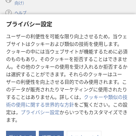
向け）
ヘルプ
プライバシー設定
寄付
（新
ユーザーの利便性を可能な限り向上させるため，当ウェ
し
ブサイトはクッキーおよび類似の技術を使用します。
い
ものみの塔 オンライン・ライブラリー
（新
タ
クッキーの中には当ウェブサイトが機能するために必須
し
ブ
®
のものもあり，そのクッキーを拒否することはできませ
JW Hub
い
（新
で
ん。その他のクッキーの使用を受け入れるか拒否するか
タ
し
開
®
JW Library
は選択することができます。それらのクッキーはユー
ブ
い
く）
で
タ
ザーの利便性を向上させる目的でのみ使用されます。こ
®
Watchtower Library
開
ブ
のデータが販売されたりマーケティングに使用されたり
く）
で
することはありません。詳しくは，
クッキーや類似の技
開
術の使用に関する世界的な方針
をご覧ください。この設
く）
定は，
プライバシー設定
からいつでもカスタマイズでき
Copyright
© 2026 Watch Tower Bible and Tract Society of Pennsylvania.
ます。
利用規約
|
プライバシーに関する方針
|
プライバシー設定