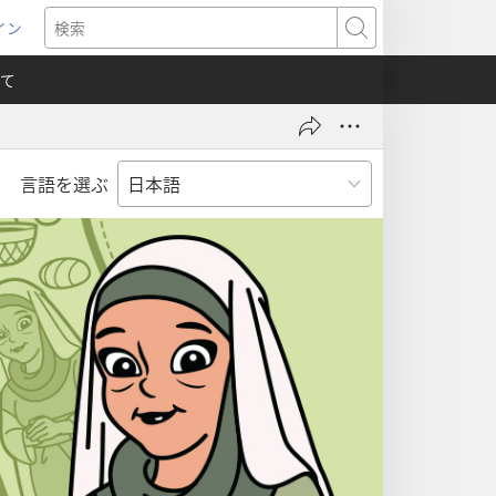
イン
新
検
索
て
言語を選ぶ
）