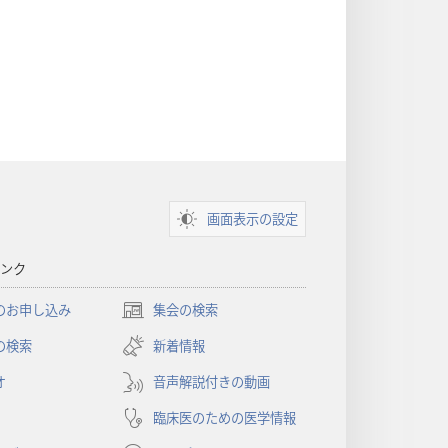
画面表示の設定
ンク
のお申し込み
集会の検索
（新
し
の検索
新着情報
い
オ
音声解説付きの動画
タ
ブ
臨床医のための医学情報
で
開