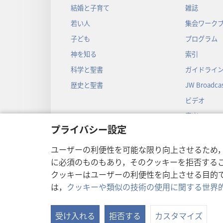
結婚と子育て
雑誌
若い人
集会ワーク
子ども
プログラム
神を知る
索引
科学と聖書
ガイドライ
歴史と聖書
JW Broadcas
ビデオ
音楽
プライバシー設定
音声劇
劇形式の聖
ユーザーの利便性を可能な限り向上させるため
に必須のものもあり，そのクッキーを拒否する
クッキーはユーザーの利便性を向上させる目的
は，
クッキーや類似の技術の使用に関する世界
Copyright
© 2026 Watch Towe
受け入れる
拒否する
カスタマイズ