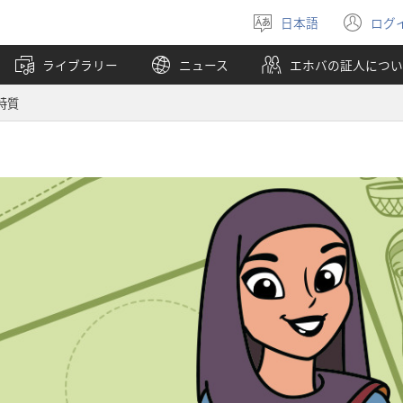
日本語
ログ
言
（
語
し
ライブラリー
ニュース
エホバの証人につい
を
い
選
タ
特質
ぶ
ブ
で
開
く