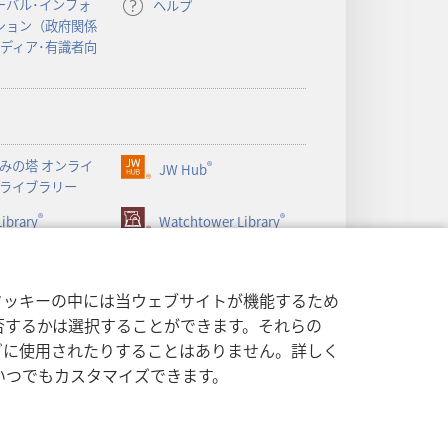
ーバル･インフォ
ヘルプ
く）
ション（政府関係
メディア･有識者向
みの塔 オンライ
®
JW Hub
（新
ライブラリー
し
®
®
ibrary
い
Watchtower Library
タ
ブ
で
クッキーの中には当ウェブサイトが機能するため
開
否するかは選択することができます。それらの
く）
グに使用されたりすることはありません。詳しく
いつでもカスタマイズできます。
する方針
|
プライバシー設定