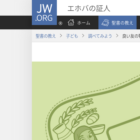
JW.ORG
エホバの証人
ホーム
聖書の教え
聖書の教え
子ども
調べてみよう
良い友の