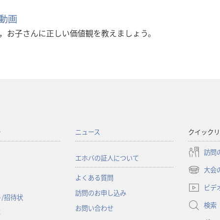
動画
，お子さんに正しい価値観を教えましょう。
ー
ニュース
クイックリ
訪問
エホバの証人について
大会
（新
よくある質問
し
ビデ
訪問のお申し込み
い
/招待状
検索
タ
お問い合わせ
事
ブ