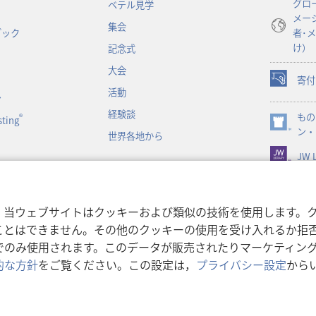
グロ
ベテル見学
で
メー
開
集会
ブック
者･
く）
け）
記念式
大会
寄付
（新
活動
ン
し
経験談
もの
い
®
ting
（新
ン・
タ
世界各地から
し
ブ
JW L
い
で
タ
開
ブ
く）
で
書朗読
，当ウェブサイトはクッキーおよび類似の技術を使用します。
開
ことはできません。その他のクッキーの使用を受け入れるか拒
く）
でのみ使用されます。このデータが販売されたりマーケティン
的な方針
をご覧ください。この設定は，
プライバシー設定
から
利用規約
|
プライバシーに関
r Bible and Tract Society of Pennsylvania.