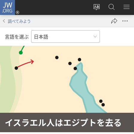
JW.ORG
ロ
サ
JW.ORG
メ
グ
イ
の
ニ
イ
調べてみよう
ト
検
を
ン
の
索
表
（新
言語を選ぶ
言
示
し
語
い
を
タ
変
ブ
え
で
る
開
く）
イスラエル人はエジプトを去る