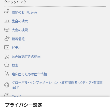
クイックリンク
訪問のお申し込み
集会の検索
（新
し
大会の検索
（新
い
し
新着情報
タ
い
ブ
ビデオ
タ
で
ブ
開
音声解説付きの動画
で
く）
開
検索
く）
臨床医のための医学情報
グローバル･インフォメーション（政府関係者･メディア･有識者
向け）
ヘルプ
プライバシー設定
寄付