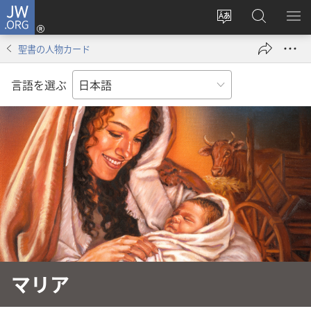
JW.ORG
ロ
サ
JW.ORG
メ
グ
イ
の
ニ
イ
聖書の人物カード
ト
検
を
ン
の
索
表
（新
言語を選ぶ
言
示
し
語
い
を
タ
変
ブ
え
で
る
開
く）
マリア