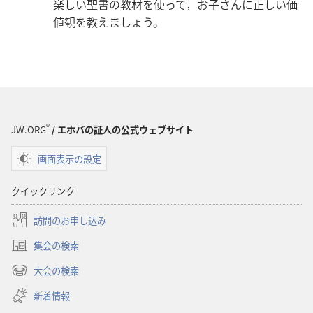
楽しい聖書の教材を使って，お子さんに正しい価
値観を教えましょう。
®
JW.ORG
/ エホバの証人の公式ウェブサイト
画面表示の設定
クイックリンク
訪問のお申し込み
集会の検索
（新
し
大会の検索
（新
い
し
新着情報
タ
い
ブ