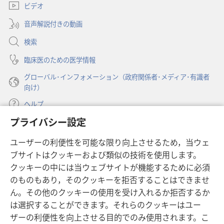
ビデオ
タ
で
ブ
開
音声解説付きの動画
で
く）
開
検索
く）
臨床医のための医学情報
グローバル･インフォメーション（政府関係者･メディア･有識者
向け）
ヘルプ
プライバシー設定
寄付
（新
ユーザーの利便性を可能な限り向上させるため，当ウェ
し
ブサイトはクッキーおよび類似の技術を使用します。
い
ものみの塔 オンライン・ライブラリー
（新
タ
クッキーの中には当ウェブサイトが機能するために必須
し
ブ
®
のものもあり，そのクッキーを拒否することはできませ
JW Hub
い
（新
で
ん。その他のクッキーの使用を受け入れるか拒否するか
タ
し
開
®
JW Library
は選択することができます。それらのクッキーはユー
ブ
い
く）
で
タ
ザーの利便性を向上させる目的でのみ使用されます。こ
®