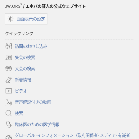
®
JW.ORG
/ エホバの証人の公式ウェブサイト
画面表示の設定
クイックリンク
訪問のお申し込み
集会の検索
（新
し
大会の検索
（新
い
し
新着情報
タ
い
ブ
ビデオ
タ
で
ブ
開
音声解説付きの動画
で
く）
開
検索
く）
臨床医のための医学情報
グローバル･インフォメーション（政府関係者･メディア･有識者