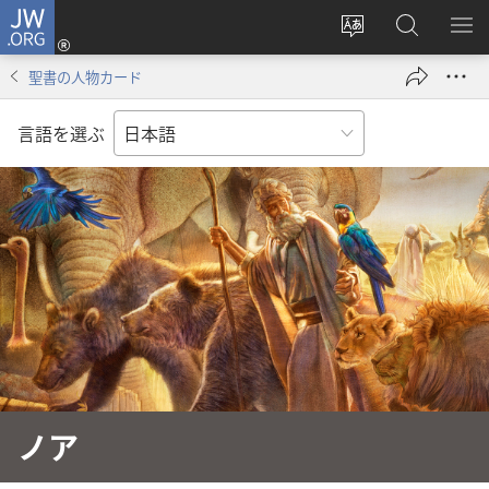
JW.ORG
ロ
サ
JW.ORG
メ
グ
イ
の
ニ
イ
聖書の人物カード
ト
検
を
ン
の
索
表
（新
言語を選ぶ
言
示
し
語
い
を
タ
変
ブ
え
で
る
開
く）
ノア