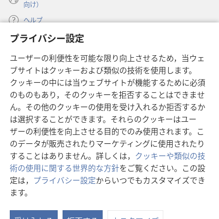
向け）
ヘルプ
プライバシー設定
寄付
（新
ユーザーの利便性を可能な限り向上させるため，当ウェ
し
ブサイトはクッキーおよび類似の技術を使用します。
い
ものみの塔 オンライン・ライブラリー
（新
タ
クッキーの中には当ウェブサイトが機能するために必須
し
ブ
®
のものもあり，そのクッキーを拒否することはできませ
JW Hub
い
（新
で
ん。その他のクッキーの使用を受け入れるか拒否するか
タ
し
開
®
JW Library
は選択することができます。それらのクッキーはユー
ブ
い
く）
で
タ
ザーの利便性を向上させる目的でのみ使用されます。こ
®
Watchtower Library
開
ブ
のデータが販売されたりマーケティングに使用されたり
く）
で
することはありません。詳しくは，
クッキーや類似の技
開
術の使用に関する世界的な方針
をご覧ください。この設
く）
定は，
プライバシー設定
からいつでもカスタマイズでき
Copyright
© 2026 Watch Tower Bible and Tract Society of Pennsylvania.
ます。
利用規約
|
プライバシーに関する方針
|
プライバシー設定