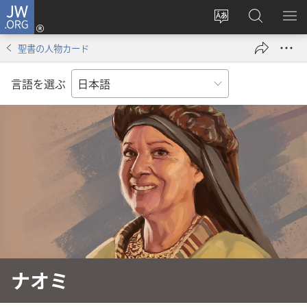
JW.ORG
ロ
サ
JW.ORG
メ
グ
イ
の
ニ
イ
聖書の人物カード
ト
検
を
ン
の
索
表
（新
言語を選ぶ
言
示
し
語
い
を
タ
変
ブ
え
で
る
開
く）
ナオミ