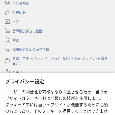
し
大会の検索
（新
い
し
新着情報
タ
い
ブ
ビデオ
タ
で
ブ
開
音声解説付きの動画
で
く）
開
検索
く）
臨床医のための医学情報
グローバル･インフォメーション（政府関係者･メディア･有識者
向け）
ヘルプ
プライバシー設定
寄付
（新
ユーザーの利便性を可能な限り向上させるため，当ウェ
し
ブサイトはクッキーおよび類似の技術を使用します。
い
ものみの塔 オンライン・ライブラリー
（新
タ
クッキーの中には当ウェブサイトが機能するために必須
し
ブ
®
のものもあり，そのクッキーを拒否することはできませ
JW Hub
い
（新
で