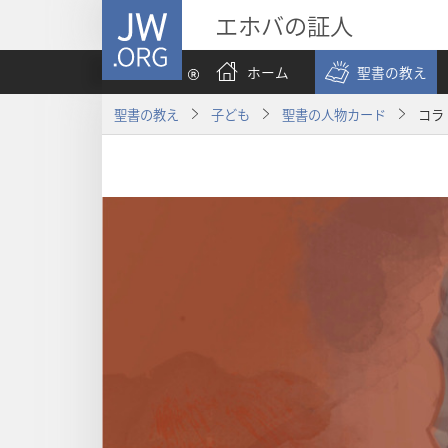
JW.ORG
エホバの証人
ホーム
聖書の教え
聖書の教え
子ども
聖書の人物カード
コラ