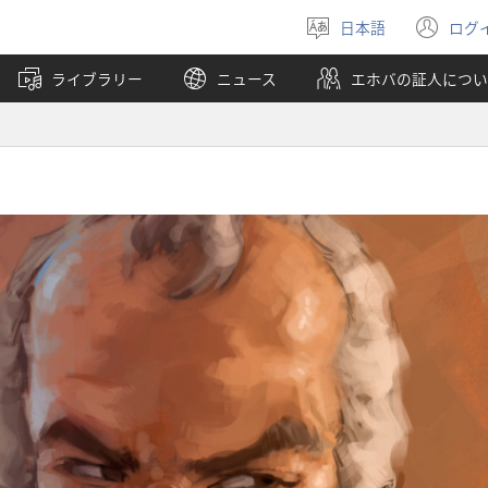
日本語
ログ
言
（
語
し
ライブラリー
ニュース
エホバの証人につい
を
い
選
タ
ぶ
ブ
で
開
く