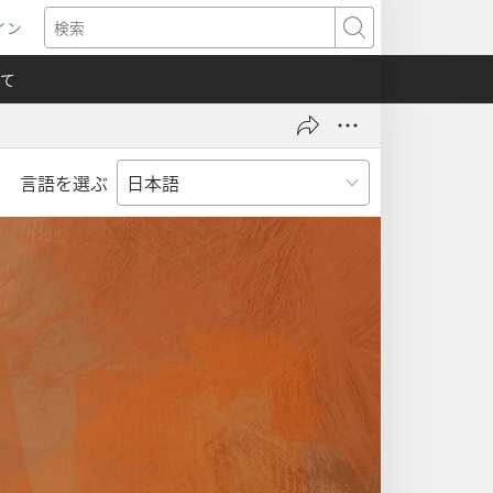
イン
新
検
索
て
言語を選ぶ
）