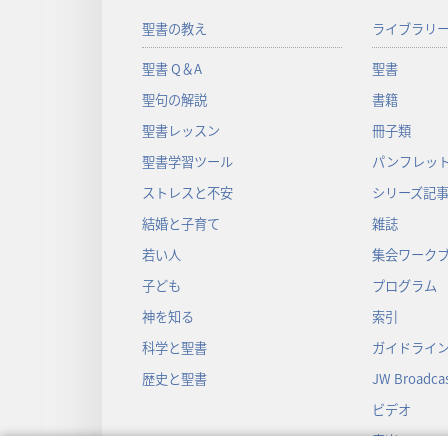
聖書の教え
ライブラリ
聖書 Q＆A
聖書
聖句の解説
書籍
聖書レッスン
冊子類
聖書学習ツール
パンフレット
ストレスと不安
シリーズ記
結婚と子育て
雑誌
若い人
集会ワーク
子ども
プログラム
神を知る
索引
科学と聖書
ガイドライ
歴史と聖書
JW Broadcas
ビデオ
音楽