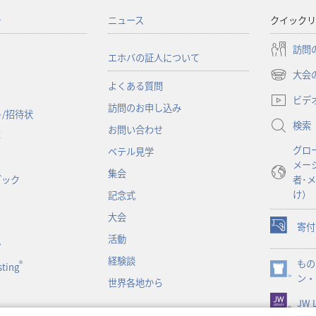
ー
ニュース
クイックリ
訪問
エホバの証人について
大会
（新
よくある質問
し
ビデ
訪問のお申し込み
い
/招待状
検索
タ
お問い合わせ
事
ブ
グロ
ベテル見学
で
メー
開
集会
ブック
者･
く）
け）
記念式
大会
寄付
（新
活動
ン
し
経験談
もの
い
®
ting
（新
ン・
タ
世界各地から
し
ブ
JW L
い
で