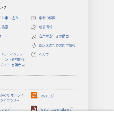
ンク
のお申し込み
集会の検索
（新
し
の検索
新着情報
い
オ
音声解説付きの動画
タ
ブ
臨床医のための医学情報
で
開
ーバル･インフォ
ヘルプ
く）
ション（政府関係
メディア･有識者向
みの塔 オンライ
®
JW Hub
（新
ライブラリー
し
®
®
ibrary
い
Watchtower Library