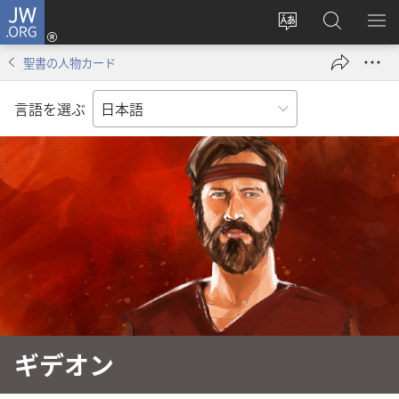
JW.ORG
ロ
サ
JW.ORG
メ
グ
イ
の
ニ
イ
聖書の人物カード
ト
検
を
ン
の
索
表
（新
言語を選ぶ
言
示
し
語
い
を
タ
変
ブ
え
で
る
開
く）
ギデオン