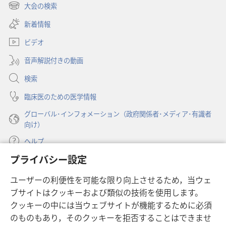
し
大会の検索
（新
い
し
新着情報
タ
い
ブ
ビデオ
タ
で
ブ
開
音声解説付きの動画
で
く）
開
検索
く）
臨床医のための医学情報
グローバル･インフォメーション（政府関係者･メディア･有識者
向け）
ヘルプ
プライバシー設定
寄付
（新
ユーザーの利便性を可能な限り向上させるため，当ウェ
し
ブサイトはクッキーおよび類似の技術を使用します。
い
ものみの塔 オンライン・ライブラリー
（新
タ
クッキーの中には当ウェブサイトが機能するために必須
し
ブ
®
のものもあり，そのクッキーを拒否することはできませ
JW Hub
い
（新
で