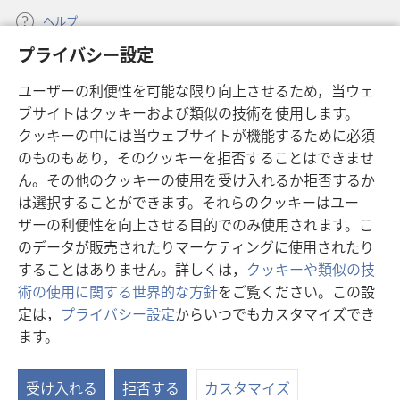
ヘルプ
プライバシー設定
寄付
（新
ユーザーの利便性を可能な限り向上させるため，当ウェ
し
ブサイトはクッキーおよび類似の技術を使用します。
い
ものみの塔 オンライン・ライブラリー
（新
タ
クッキーの中には当ウェブサイトが機能するために必須
し
ブ
®
のものもあり，そのクッキーを拒否することはできませ
JW Hub
い
（新
で
ん。その他のクッキーの使用を受け入れるか拒否するか
タ
し
開
®
JW Library
は選択することができます。それらのクッキーはユー
ブ
い
く）
で
タ
ザーの利便性を向上させる目的でのみ使用されます。こ
®
Watchtower Library
開
ブ
のデータが販売されたりマーケティングに使用されたり
く）
で
することはありません。詳しくは，
クッキーや類似の技
開
術の使用に関する世界的な方針
をご覧ください。この設
く）
定は，
プライバシー設定
からいつでもカスタマイズでき
Copyright
© 2026 Watch Tower Bible and Tract Society of Pennsylvania.
ます。
利用規約
|
プライバシーに関する方針
|
プライバシー設定
受け入れる
拒否する
カスタマイズ