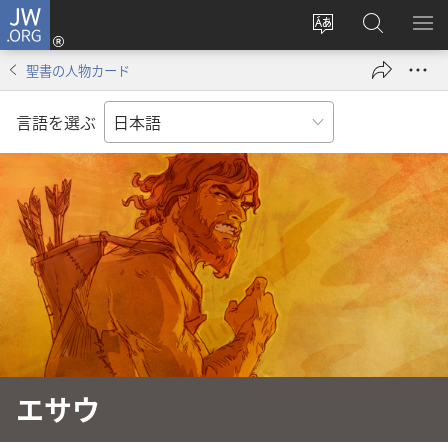
JW.ORG
ロ
サ
JW.ORG
メ
グ
イ
の
ニ
イ
聖書の人物カード
ト
検
を
ン
の
索
表
（新
言語を選ぶ
言
示
し
語
い
を
タ
変
ブ
え
で
る
開
く）
エサウ