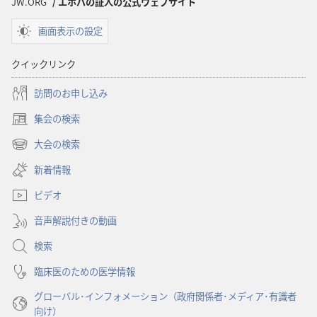
JW.ORG
/ エホバの証人の公式ウェブサイト
画面表示の設定
クイックリンク
訪問のお申し込み
集会の検索
（新
し
大会の検索
（新
い
し
新着情報
タ
い
ブ
ビデオ
タ
で
ブ
開
音声解説付きの動画
で
く）
開
検索
く）
臨床医のための医学情報
グローバル･インフォメーション（政府関係者･メディア･有識者
向け）