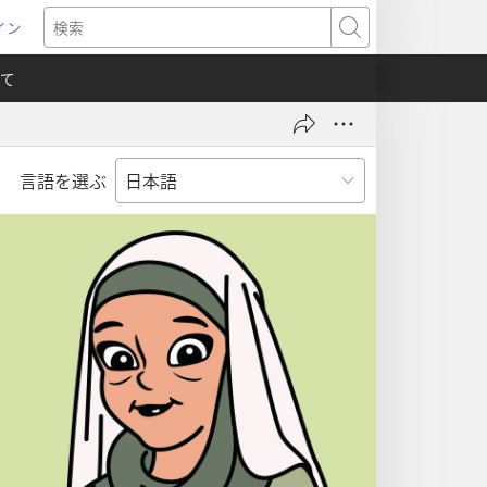
イン
新
検
索
て
言語を選ぶ
）