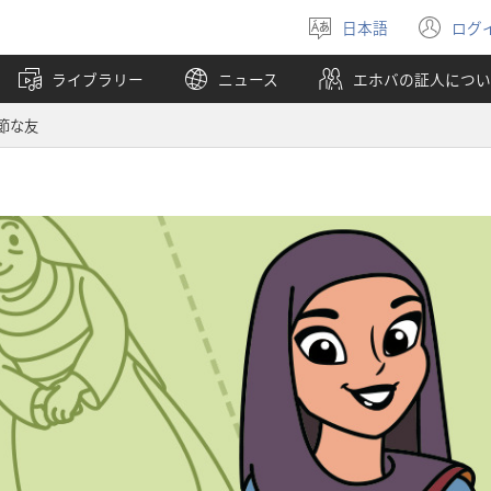
日本語
ログ
言
（
語
し
ライブラリー
ニュース
エホバの証人につい
を
い
選
タ
節な友
ぶ
ブ
で
開
く