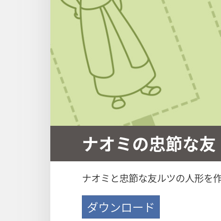
ナオミの忠節な友
ナオミと忠節な友ルツの人形を
ダウンロード