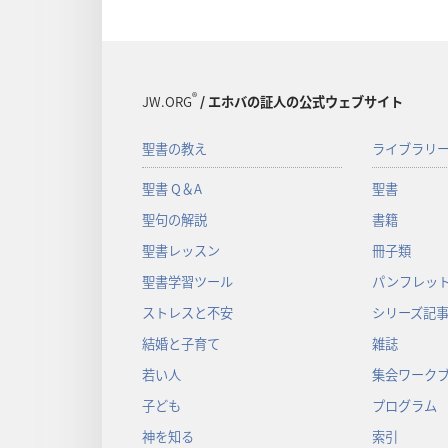
®
JW.ORG
/ エホバの証人の公式ウェブサイト
聖書の教え
ライブラリ
聖書 Q＆A
聖書
聖句の解説
書籍
聖書レッスン
冊子類
聖書学習ツール
パンフレット
ストレスと不安
シリーズ記
結婚と子育て
雑誌
若い人
集会ワーク
子ども
プログラム
神を知る
索引