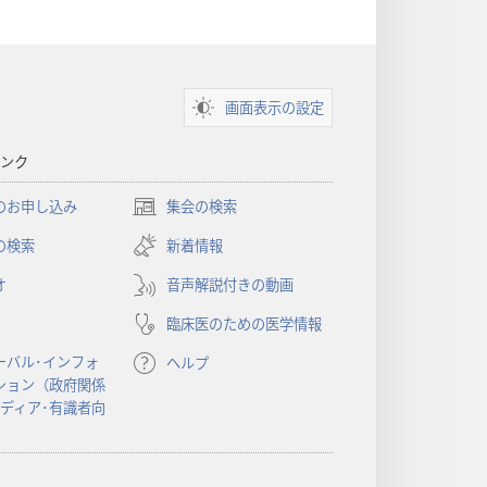
画面表示の設定
ンク
のお申し込み
集会の検索
（新
し
の検索
新着情報
い
オ
音声解説付きの動画
タ
ブ
臨床医のための医学情報
で
開
ーバル･インフォ
ヘルプ
く）
ション（政府関係
メディア･有識者向