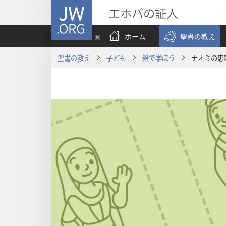
JW.ORG
エホバの証人
ホーム
聖書の教え
聖書の教え
子ども
絵で学ぼう
ナオミの忠