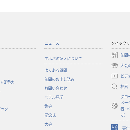
ー
ニュース
クイックリ
訪問
エホバの証人について
大会
（新
よくある質問
し
ビデ
訪問のお申し込み
い
/招待状
検索
タ
お問い合わせ
事
ブ
グロ
ベテル見学
で
メー
開
集会
ブック
者･
く）
け）
記念式
大会
寄付