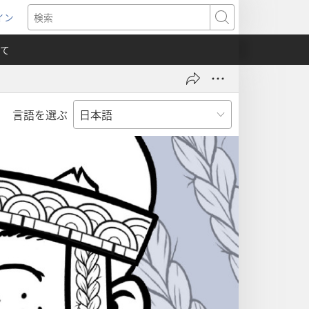
イン
新
検
索
て
言語を選ぶ
）