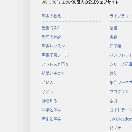
®
JW.ORG
/ エホバの証人の公式ウェブサイト
聖書の教え
ライブラリ
聖書 Q＆A
聖書
聖句の解説
書籍
聖書レッスン
冊子類
聖書学習ツール
パンフレット
ストレスと不安
シリーズ記
結婚と子育て
雑誌
若い人
集会ワーク
子ども
プログラム
神を知る
索引
科学と聖書
ガイドライ
歴史と聖書
JW Broadcas
ビデオ