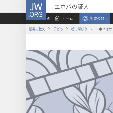
JW.ORG
エホバの証人
ホーム
聖書の教え
聖書の教え
子ども
絵で学ぼう
エホバはサ