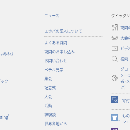
ー
ニュース
クイックリ
訪問
エホバの証人について
大会
（新
よくある質問
し
ビデ
訪問のお申し込み
い
/招待状
検索
タ
お問い合わせ
事
ブ
グロ
ベテル見学
で
メー
開
集会
ブック
者･
く）
け）
記念式
大会
寄付
（新
活動
ン
し
経験談
もの
い
®
ting
（新
ン・
タ
世界各地から
し
ブ