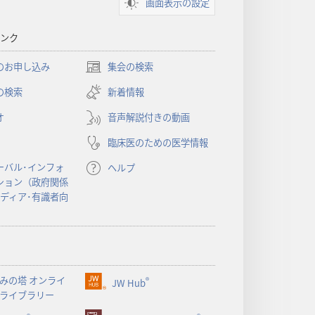
画面表示の設定
ンク
のお申し込み
集会の検索
（新
し
の検索
新着情報
い
オ
音声解説付きの動画
タ
ブ
臨床医のための医学情報
で
開
ーバル･インフォ
ヘルプ
く）
ション（政府関係
メディア･有識者向
みの塔 オンライ
®
JW Hub
（新
ライブラリー
し