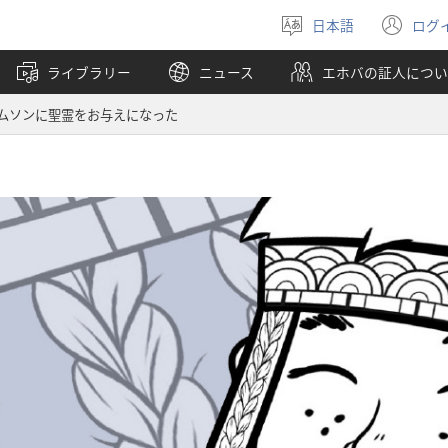
日本語
ログ
言
（
語
し
ライブラリー
ニュース
エホバの証人につい
を
い
選
タ
ムソンに聖霊をお与えになった
ぶ
ブ
で
開
く