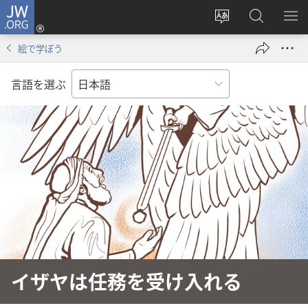
JW.ORG
ロ
サ
JW.ORG
メ
グ
イ
の
ニ
イ
絵で学ぼう
ト
検
を
ン
の
索
表
（新
言語を選ぶ
言
示
し
語
い
を
タ
変
ブ
え
で
る
開
く）
イザヤは任務を受け入れる