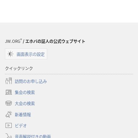
®
JW.ORG
/ エホバの証人の公式ウェブサイト
画面表示の設定
クイックリンク
訪問のお申し込み
集会の検索
（新
し
大会の検索
（新
い
し
新着情報
タ
い
ブ
ビデオ
タ
で
ブ
開
音声解説付きの動画