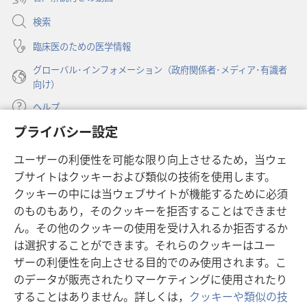
で
く）
開
検索
く）
臨床医のための医学情報
グローバル･インフォメーション（政府関係者･メディア･有識者
向け）
ヘルプ
プライバシー設定
寄付
（新
ユーザーの利便性を可能な限り向上させるため，当ウェ
し
ブサイトはクッキーおよび類似の技術を使用します。
い
ものみの塔 オンライン・ライブラリー
（新
タ
クッキーの中には当ウェブサイトが機能するために必須
し
ブ
®
のものもあり，そのクッキーを拒否することはできませ
JW Hub
い
（新
で
ん。その他のクッキーの使用を受け入れるか拒否するか
タ
し
開
®
JW Library
は選択することができます。それらのクッキーはユー
ブ
い
く）
で
タ
ザーの利便性を向上させる目的でのみ使用されます。こ
®
Watchtower Library
開
ブ
のデータが販売されたりマーケティングに使用されたり
く）
で
することはありません。詳しくは，
クッキーや類似の技
開