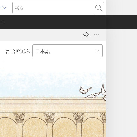
イン
新
検
索
て
言語を選ぶ
）