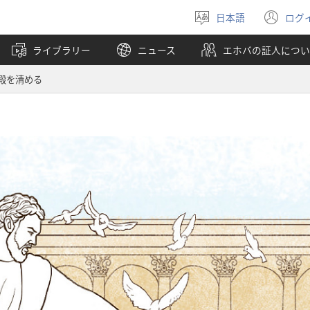
日本語
ログ
言
（
語
し
ライブラリー
ニュース
エホバの証人につい
を
い
選
タ
殿を清める
ぶ
ブ
で
開
く