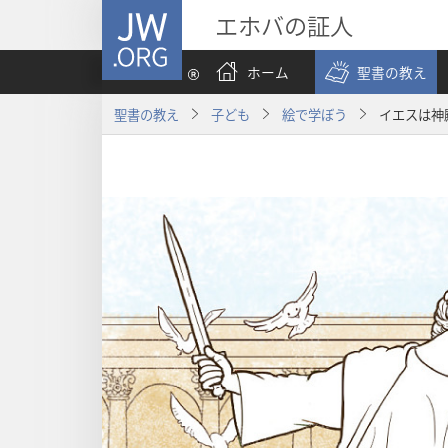
JW.ORG
エホバの証人
ホーム
聖書の教え
聖書の教え
子ども
絵で学ぼう
イエスは神