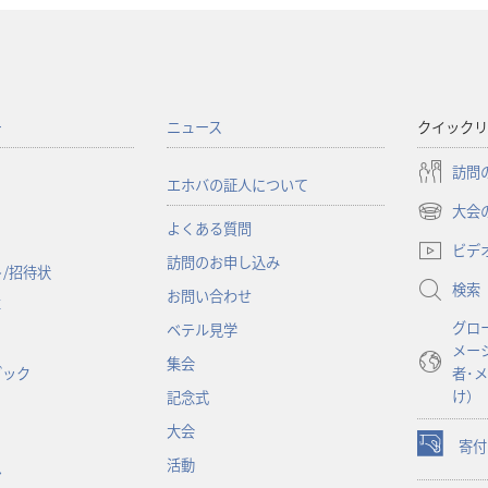
ー
ニュース
クイックリ
訪問
エホバの証人について
大会
（新
よくある質問
し
ビデ
訪問のお申し込み
い
/招待状
検索
タ
お問い合わせ
事
ブ
グロ
ベテル見学
で
メー
開
集会
ブック
者･
く）
け）
記念式
大会
寄付
（新
活動
ン
し