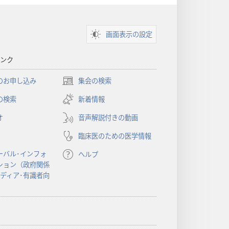
画面表示の設定
ンク
のお申し込み
集会の検索
（新
し
の検索
新着情報
い
オ
音声解説付きの動画
タ
ブ
臨床医のための医学情報
で
開
ーバル･インフォ
ヘルプ
く）
ション（政府関係
メディア･有識者向