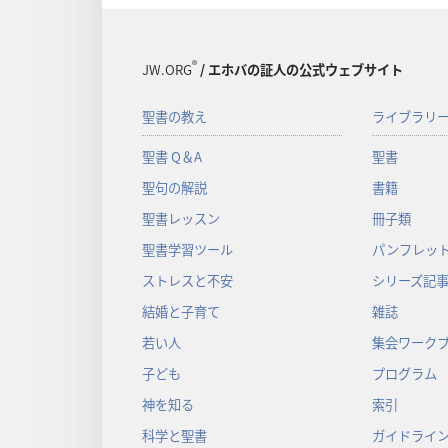
®
JW.ORG
/ エホバの証人の公式ウェブサイト
聖書の教え
ライブラリ
聖書 Q＆A
聖書
聖句の解説
書籍
聖書レッスン
冊子類
聖書学習ツール
パンフレット
ストレスと不安
シリーズ記
結婚と子育て
雑誌
若い人
集会ワーク
子ども
プログラム
神を知る
索引
科学と聖書
ガイドライ