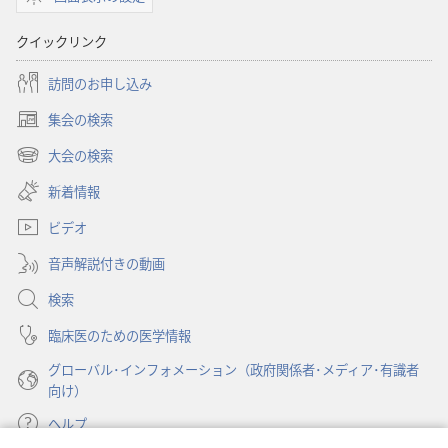
クイックリンク
訪問のお申し込み
集会の検索
（新
し
大会の検索
（新
い
し
新着情報
タ
い
ブ
ビデオ
タ
で
ブ
開
音声解説付きの動画
で
く）
開
検索
く）
臨床医のための医学情報
グローバル･インフォメーション（政府関係者･メディア･有識者
向け）
ヘルプ