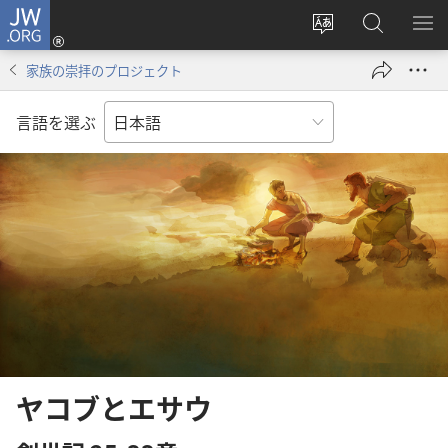
JW.ORG
ロ
サ
JW.ORG
メ
グ
イ
の
ニ
イ
家族の崇拝のプロジェクト
ト
検
を
ン
の
索
表
（新
言語を選ぶ
言
示
し
語
い
を
タ
変
ブ
え
で
る
開
く）
ヤコブとエサウ