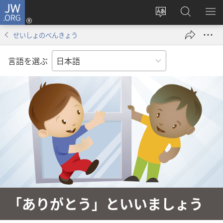
JW.ORG
ロ
サ
JW.ORG
メ
グ
イ
の
ニ
イ
せいしょのべんきょう
ト
検
を
ン
の
索
表
（新
言語を選ぶ
言
示
し
語
い
を
タ
変
ブ
え
で
る
開
く）
「ありがとう」といいましょう