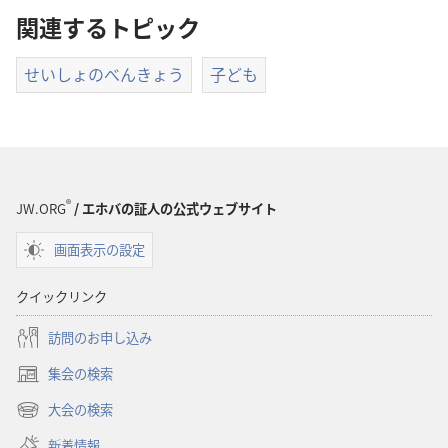
関連するトピック
せいしょのべんきょう
子ども
®
JW.ORG
/ エホバの証人の公式ウェブサイト
画面表示の設定
クイックリンク
訪問のお申し込み
集会の検索
（新
し
大会の検索
（新
い
し
新着情報
タ