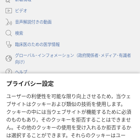
い
ブ
ビデオ
タ
で
ブ
開
音声解説付きの動画
で
く）
開
検索
く）
臨床医のための医学情報
グローバル･インフォメーション（政府関係者･メディア･有識者
向け）
ヘルプ
プライバシー設定
寄付
（新
ユーザーの利便性を可能な限り向上させるため，当ウェ
し
ブサイトはクッキーおよび類似の技術を使用します。
い
ものみの塔 オンライン・ライブラリー
（新
タ
クッキーの中には当ウェブサイトが機能するために必須
し
ブ
®
のものもあり，そのクッキーを拒否することはできませ
JW Hub
い
（新
で
ん。その他のクッキーの使用を受け入れるか拒否するか
タ
し
開
®
JW Library
は選択することができます。それらのクッキーはユー
ブ
い
く）