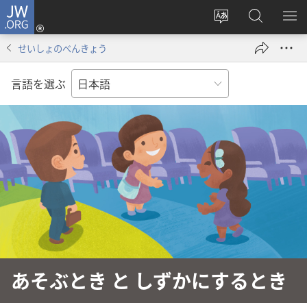
JW.ORG
ロ
サ
JW.ORG
メ
グ
イ
の
ニ
イ
せいしょのべんきょう
ト
検
を
ン
の
索
表
（新
言語を選ぶ
言
示
し
語
い
を
タ
変
ブ
え
で
る
開
く）
あそぶとき と しずかにするとき