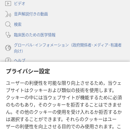
ビデオ
タ
で
ブ
開
音声解説付きの動画
で
く）
開
検索
く）
臨床医のための医学情報
グローバル･インフォメーション（政府関係者･メディア･有識者
向け）
ヘルプ
プライバシー設定
寄付
（新
ユーザーの利便性を可能な限り向上させるため，当ウェ
し
ブサイトはクッキーおよび類似の技術を使用します。
い
ものみの塔 オンライン・ライブラリー
（新
タ
クッキーの中には当ウェブサイトが機能するために必須
し
ブ
®
のものもあり，そのクッキーを拒否することはできませ
JW Hub
い
（新
で
ん。その他のクッキーの使用を受け入れるか拒否するか
タ
し
開
®
JW Library
は選択することができます。それらのクッキーはユー
ブ
い
く）
で
タ
ザーの利便性を向上させる目的でのみ使用されます。こ
®