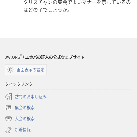
クリスチャンの集会でよいマナーを示しているの
はどの子でしょうか。
®
JW.ORG
/ エホバの証人の公式ウェブサイト
画面表示の設定
クイックリンク
訪問のお申し込み
集会の検索
（新
し
大会の検索
（新
い
し
新着情報
タ
い
ブ