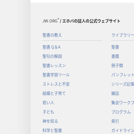
®
JW.ORG
/ エホバの証人の公式ウェブサイト
聖書の教え
ライブラリ
聖書 Q＆A
聖書
聖句の解説
書籍
聖書レッスン
冊子類
聖書学習ツール
パンフレット
ストレスと不安
シリーズ記
結婚と子育て
雑誌
若い人
集会ワーク
子ども
プログラム
神を知る
索引
科学と聖書
ガイドライ