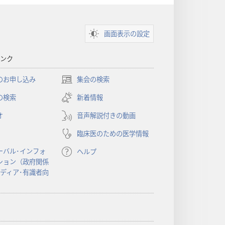
画面表示の設定
ンク
のお申し込み
集会の検索
（新
し
の検索
新着情報
い
オ
音声解説付きの動画
タ
ブ
臨床医のための医学情報
で
開
ーバル･インフォ
ヘルプ
く）
ション（政府関係
メディア･有識者向