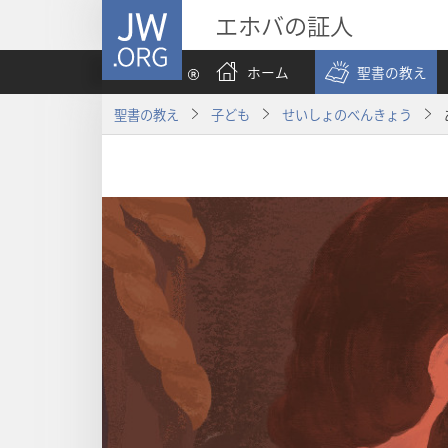
JW.ORG
エホバの証人
ホーム
聖書の教え
聖書の教え
子ども
せいしょのべんきょう