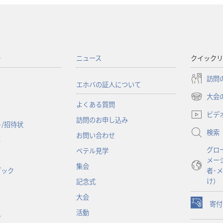
ー
ニュース
クイックリ
訪問
エホバの証人について
大会
（新
よくある質問
し
ビデ
訪問のお申し込み
い
/招待状
検索
タ
お問い合わせ
事
ブ
グロ
ベテル見学
で
メー
開
集会
ブック
者･
く）
け）
記念式
大会
寄付
（新
活動
ン
し