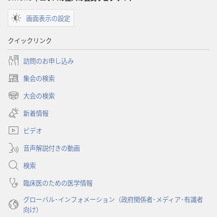
画面表示の設定
クイックリンク
訪問のお申し込み
集会の検索
（新
し
大会の検索
（新
い
し
新着情報
タ
い
ブ
ビデオ
タ
で
ブ
開
音声解説付きの動画
で
く）
開
検索
く）
臨床医のための医学情報
グローバル･インフォメーション（政府関係者･メディア･有識者
向け）