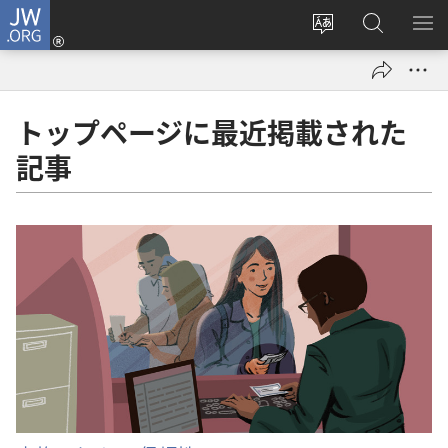
JW.ORG
ロ
サ
JW.ORG
メ
グ
イ
の
ニ
イ
ト
検
を
ン
の
索
表
（新
トップページに最近掲載された
言
示
し
記事
語
い
を
タ
変
ブ
え
で
る
開
く）