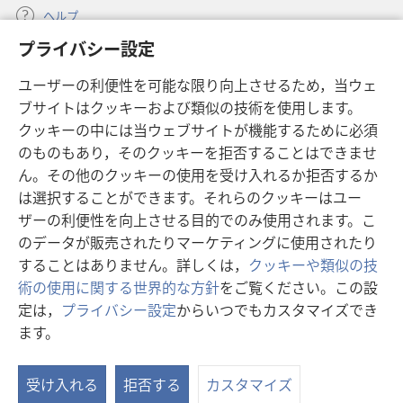
ヘルプ
プライバシー設定
寄付
（新
ユーザーの利便性を可能な限り向上させるため，当ウェ
し
ブサイトはクッキーおよび類似の技術を使用します。
い
ものみの塔 オンライン・ライブラリー
（新
タ
クッキーの中には当ウェブサイトが機能するために必須
し
ブ
®
のものもあり，そのクッキーを拒否することはできませ
JW Hub
い
（新
で
ん。その他のクッキーの使用を受け入れるか拒否するか
タ
し
開
®
JW Library
は選択することができます。それらのクッキーはユー
ブ
い
く）
で
タ
ザーの利便性を向上させる目的でのみ使用されます。こ
®
Watchtower Library
開
ブ
のデータが販売されたりマーケティングに使用されたり
く）
で
することはありません。詳しくは，
クッキーや類似の技
開
術の使用に関する世界的な方針
をご覧ください。この設
く）
定は，
プライバシー設定
からいつでもカスタマイズでき
Copyright
© 2026 Watch Tower Bible and Tract Society of Pennsylvania.
ます。
利用規約
|
プライバシーに関する方針
|
プライバシー設定
受け入れる
拒否する
カスタマイズ