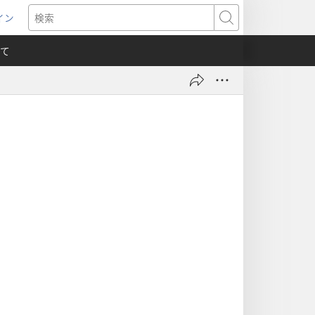
イン
新
検
索
て
）