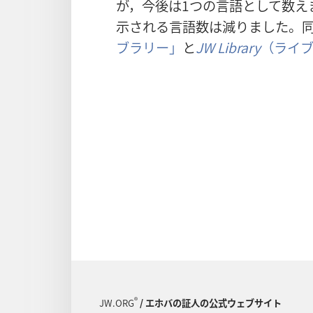
が，今後は1つの言語として数え
示される言語数は減りました。
ブラリー」
と
JW Library
（ライ
®
JW.ORG
/ エホバの証人の公式ウェブサイト