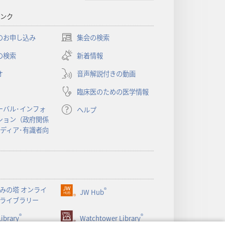
ンク
のお申し込み
集会の検索
（新
し
の検索
新着情報
い
オ
音声解説付きの動画
タ
ブ
臨床医のための医学情報
で
開
ーバル･インフォ
ヘルプ
く）
ション（政府関係
メディア･有識者向
みの塔 オンライ
®
JW Hub
（新
ライブラリー
し
®
®
ibrary
い
Watchtower Library