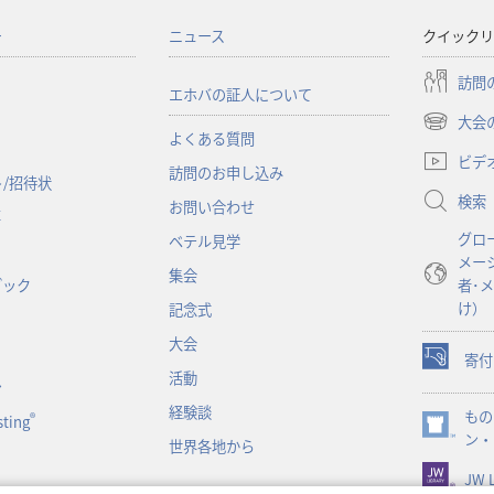
ー
ニュース
クイックリ
訪問
エホバの証人について
大会
（新
よくある質問
し
ビデ
訪問のお申し込み
い
/招待状
検索
タ
お問い合わせ
事
ブ
グロ
ベテル見学
で
メー
開
集会
ブック
者･
く）
け）
記念式
大会
寄付
（新
活動
ン
し
経験談
もの
い
®
ting
（新
ン・
タ
世界各地から
し
ブ
JW L
い
で