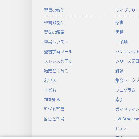
聖書の教え
ライブラリ
聖書 Q＆A
聖書
聖句の解説
書籍
聖書レッスン
冊子類
聖書学習ツール
パンフレット
ストレスと不安
シリーズ記
結婚と子育て
雑誌
若い人
集会ワーク
子ども
プログラム
神を知る
索引
科学と聖書
ガイドライ
歴史と聖書
JW Broadcas
ビデオ
音楽