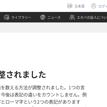
日本語
ログ
言
（
語
し
ライブラリー
ニュース
エホバの証人につい
を
い
選
タ
ぶ
ブ
で
開
く
整されました
を数える方法が調整されました。1つの言
，今後は表記の違いをカウントしません。例
とローマ字という2つの表記があります