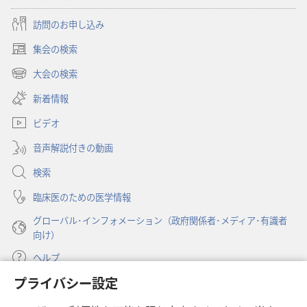
訪問のお申し込み
集会の検索
（新
し
大会の検索
（新
い
し
新着情報
タ
い
ブ
ビデオ
タ
で
ブ
開
音声解説付きの動画
で
く）
開
検索
く）
臨床医のための医学情報
グローバル･インフォメーション（政府関係者･メディア･有識者
向け）
ヘルプ
プライバシー設定
寄付
（新