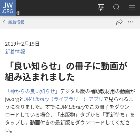
JW.ORG
ロ
サ
JW.ORG
メ
グ
イ
の
ニ
イ
新着情報
ト
検
を
ン
の
索
表
（新
言
示
し
2019年2月19日
語
い
新着情報
を
タ
「良い知らせ」の冊子に動画が
変
ブ
え
組み込まれました
で
る
開
く）
「神からの良い知らせ」
デジタル版の補助教材用の動画が
jw.orgと
JW Library
（ライブラリー）アプリ
で見られるよ
うになりました。すでに
JW Library
でこの冊子をダウン
ロードしている場合，「出版物」タブから「更新待ち」を
タップし，動画付きの最新版をダウンロードしてくださ
い。