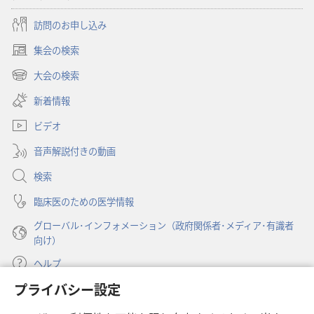
訪問のお申し込み
集会の検索
（新
し
大会の検索
（新
い
し
新着情報
タ
い
ブ
ビデオ
タ
で
ブ
開
音声解説付きの動画
で
く）
開
検索
く）
臨床医のための医学情報
グローバル･インフォメーション（政府関係者･メディア･有識者
向け）
ヘルプ
プライバシー設定
寄付
（新