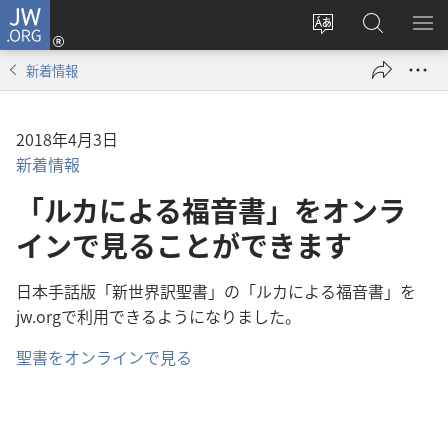
JW.ORG
ロ
サ
JW.ORG
メ
グ
イ
の
ニ
イ
新着情報
ト
検
を
ン
の
索
表
（新
言
示
し
2018年4月3日
語
い
新着情報
を
タ
「ルカによる福音書」をオンラ
変
ブ
え
インで見ることができます
で
る
開
く）
日本手話版「新世界訳聖書」の「ルカによる福音書」を
jw.orgで利用できるようになりました。
聖書をオンラインで見る