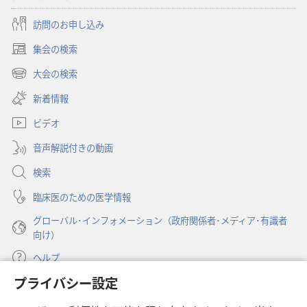
訪問のお申し込み
集会の検索
（新
し
大会の検索
（新
い
し
新着情報
タ
い
ブ
ビデオ
タ
で
ブ
開
音声解説付きの動画
で
く）
開
検索
く）
臨床医のための医学情報
グローバル･インフォメーション（政府関係者･メディア･有識者
向け）
ヘルプ
プライバシー設定
寄付
（新