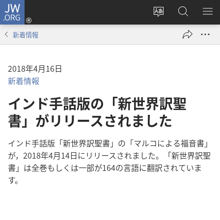
JW.ORG
ロ
サ
JW.ORG
メ
グ
イ
の
ニ
イ
新着情報
ト
検
を
ン
の
索
表
（新
言
示
し
2018年4月16日
語
い
新着情報
を
タ
インド手話版の「新世界訳聖
変
ブ
え
書」がリリースされました
で
る
開
く）
インド手話版「新世界訳聖書」の「マルコによる福音書」
が，2018年4月14日にリリースされました。「新世界訳聖
書」は全巻もしくは一部が164の言語に翻訳されていま
す。