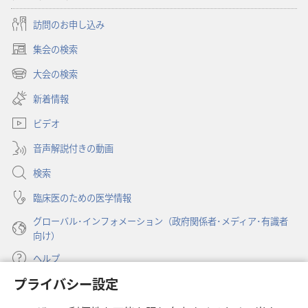
訪問のお申し込み
集会の検索
（新
し
大会の検索
（新
い
し
新着情報
タ
い
ブ
ビデオ
タ
で
ブ
開
音声解説付きの動画
で
く）
開
検索
く）
臨床医のための医学情報
グローバル･インフォメーション（政府関係者･メディア･有識者
向け）
ヘルプ
プライバシー設定
寄付
（新