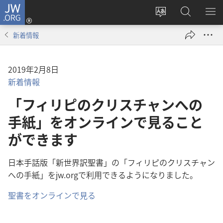
JW.ORG
ロ
サ
JW.ORG
メ
グ
イ
の
ニ
イ
新着情報
ト
検
を
ン
の
索
表
（新
言
示
し
2019年2月8日
語
い
新着情報
を
タ
「フィリピのクリスチャンへの
変
ブ
え
手紙」をオンラインで見ること
で
る
開
ができます
く）
日本手話版「新世界訳聖書」の「フィリピのクリスチャン
への手紙」をjw.orgで利用できるようになりました。
聖書をオンラインで見る