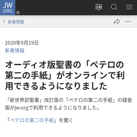
JW.ORG
ロ
サ
JW.ORG
メ
グ
イ
の
ニ
イ
新着情報
ト
検
を
ン
の
索
表
（新
言
示
し
2020年9月19日
語
い
新着情報
を
タ
オーディオ版聖書の「ペテロの
変
ブ
え
第二の手紙」がオンラインで利
で
る
開
用できるようになりました
く）
「新世界訳聖書」改訂版の「ペテロの第二の手紙」の録音
版がjw.orgで利用できるようになりました。
「
ペテロの第二の手紙
」を聞く