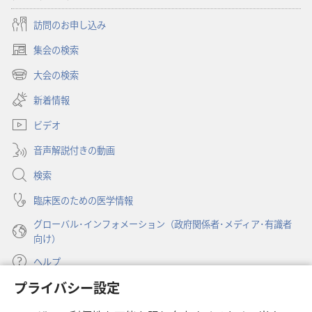
訪問のお申し込み
集会の検索
（新
し
大会の検索
（新
い
し
新着情報
タ
い
ブ
ビデオ
タ
で
ブ
開
音声解説付きの動画
で
く）
開
検索
く）
臨床医のための医学情報
グローバル･インフォメーション（政府関係者･メディア･有識者
向け）
ヘルプ
プライバシー設定
寄付
（新