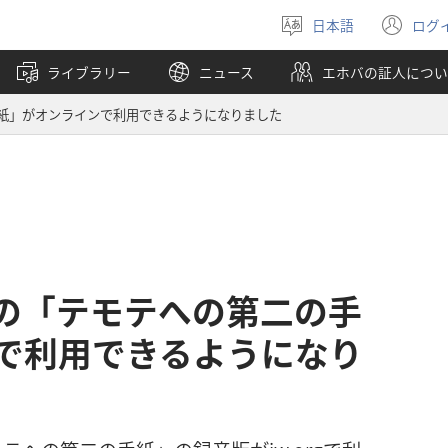
日本語
ログ
言
（
語
し
ライブラリー
ニュース
エホバの証人につい
を
い
選
タ
紙」がオンラインで利用できるようになりました
ぶ
ブ
で
開
く
の「テモテへの第二の手
で利用できるようになり