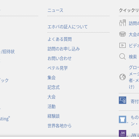
ー
ニュース
クイックリ
訪問
エホバの証人について
大会
（新
よくある質問
し
ビデ
訪問のお申し込み
い
/招待状
検索
タ
お問い合わせ
事
ブ
グロ
ベテル見学
で
メー
開
集会
ブック
者･
く）
け）
記念式
大会
寄付
（新
活動
ン
し
経験談
もの
い
®
ting
（新
ン・
タ
世界各地から
し
ブ
JW L
い
で