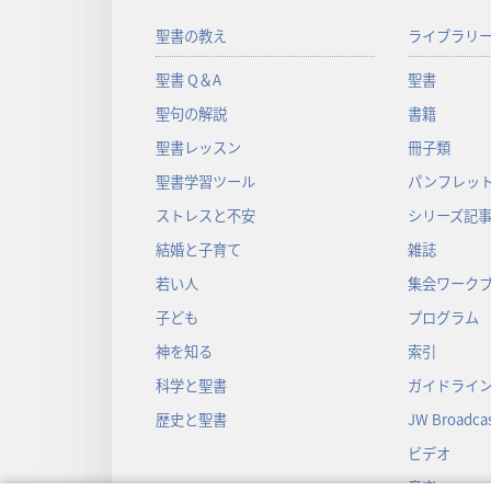
聖書の教え
ライブラリ
聖書 Q＆A
聖書
聖句の解説
書籍
聖書レッスン
冊子類
聖書学習ツール
パンフレット
ストレスと不安
シリーズ記
結婚と子育て
雑誌
若い人
集会ワーク
子ども
プログラム
神を知る
索引
科学と聖書
ガイドライ
歴史と聖書
JW Broadcas
ビデオ
音楽