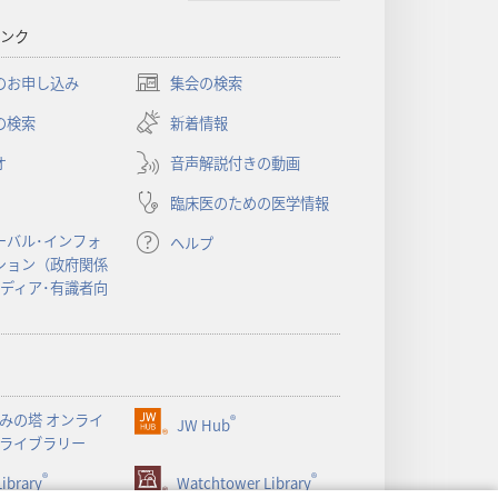
ンク
のお申し込み
集会の検索
（新
し
の検索
新着情報
い
オ
音声解説付きの動画
タ
ブ
臨床医のための医学情報
で
開
ーバル･インフォ
ヘルプ
く）
ション（政府関係
メディア･有識者向
みの塔 オンライ
®
JW Hub
（新
ライブラリー
し
®
®
ibrary
い
Watchtower Library