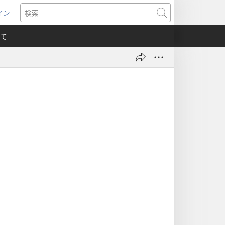
イン
新
検
索
て
）