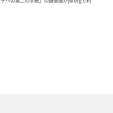
への第二の手紙」の録音版がjw.orgで利
く