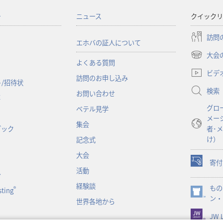
ー
ニュース
クイックリ
訪問
エホバの証人について
大会
（新
よくある質問
し
ビデ
訪問のお申し込み
い
/招待状
検索
タ
お問い合わせ
事
ブ
グロ
ベテル見学
で
メー
開
集会
ブック
者･
く）
け）
記念式
大会
寄付
（新
活動
ン
し
経験談
もの
い
®
ting
（新
ン・
タ
世界各地から
し
ブ
JW L
い
で