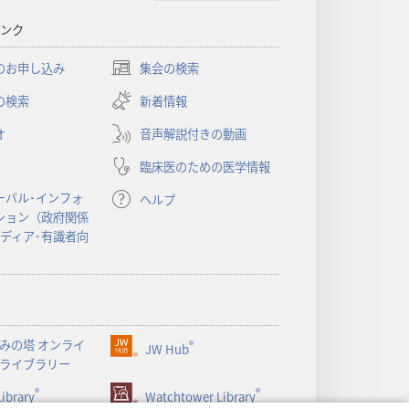
ンク
のお申し込み
集会の検索
（新
し
の検索
新着情報
い
オ
音声解説付きの動画
タ
ブ
臨床医のための医学情報
で
開
ーバル･インフォ
ヘルプ
く）
ション（政府関係
メディア･有識者向
みの塔 オンライ
®
JW Hub
（新
ライブラリー
し
®
®
ibrary
い
Watchtower Library