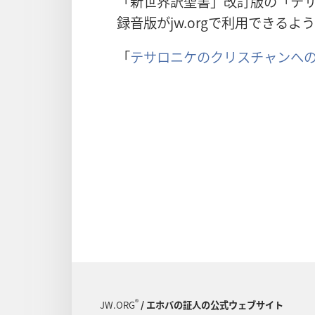
「新世界訳聖書」改訂版の「テ
録音版がjw.orgで利用できる
「
テサロニケのクリスチャンへ
®
JW.ORG
/ エホバの証人の公式ウェブサイト