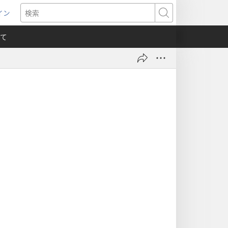
イン
新
検
索
て
）