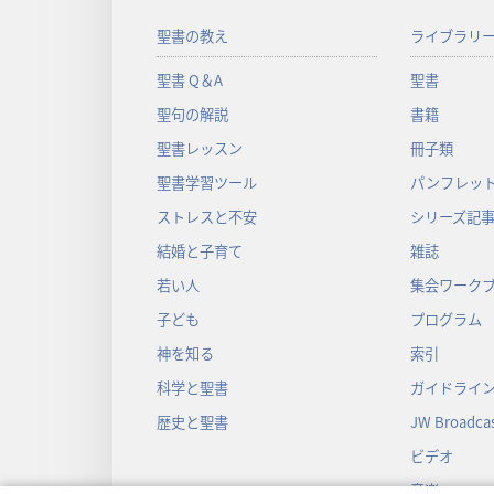
聖書の教え
ライブラリ
聖書 Q＆A
聖書
聖句の解説
書籍
聖書レッスン
冊子類
聖書学習ツール
パンフレット
ストレスと不安
シリーズ記
結婚と子育て
雑誌
若い人
集会ワーク
子ども
プログラム
神を知る
索引
科学と聖書
ガイドライ
歴史と聖書
JW Broadcas
ビデオ
音楽