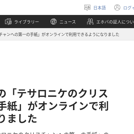
日本語
ログ
言
（
語
し
ライブラリー
ニュース
エホバの証人につい
を
い
選
タ
チャンへの第一の手紙」がオンラインで利用できるようになりました
ぶ
ブ
で
開
く
の「テサロニケのクリス
手紙」がオンラインで利
りました